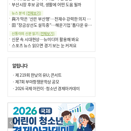
부산시장 후보 공약, 생활에 어떤 도움 될까
뉴스 분석
[전체보기]
與가 막은 ‘산은 부산행’…전재수 강력한 의지 표명 없인 공염불
田 “장금상선도 설득중”…해운기업 ‘톱다운 유치전’ 가속
신통이의 신문 읽기
[전체보기]
신문 속 시대현상…뉴미디어 활용해 봐요
스포츠 뉴스 읽으면 경기 보는 눈 커져요
어떻게 생각하십니까
[전체보기]
구·군 승진 축하화분 관행 없애자니 소상공인 울상
알립니다
3년째 병상에 있는 구의원…의정활동 못해도 월급 그대로
팩트체크
· 제 219회 한낮의 유U; 콘서트
[전체보기]
금정산 반려견 데리고 갈 수 있나…알아보니 ‘국립공원은 출입 불가’
· 제7회 부마항쟁문학상 공모
서울 도림천도 공업용수 활용한다는 사례, 정수 없이 한강물 공급…수질만 공업용수
· 2026 국제 어린이·청소년 경제아카데미
포토에세이
[전체보기]
연꽃 위 개개비
의령 한우산 털중나리
한 손 뉴스
[전체보기]
시민이 개발한 폭염 대응 앱 ‘그늘로’ 길안내 지도 등 인기
골목 맛집 발굴 고메 셀렉션…부산시, 페스티벌 시월 연계