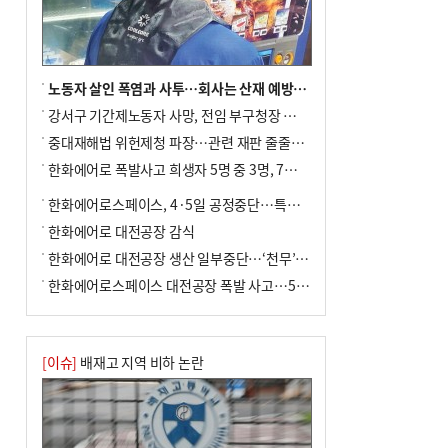
노동자 살인 폭염과 사투…회사는 산재 예방·전기료 절감 전력
강서구 기간제노동자 사망, 전임 부구청장 檢 송치
중대재해법 위헌제청 파장…관련 재판 줄줄이 브레이크
한화에어로 폭발사고 희생자 5명 중 3명, 7일 영면
한화에어로스페이스, 4·5일 공정중단…특별 안전점검
한화에어로 대전공장 감식
한화에어로 대전공장 생산 일부중단…‘천무’ 수출 비상
한화에어로스페이스 대전공장 폭발 사고…5명 사망·2명 부상(종합)
[이슈]
배재고 지역 비하 논란