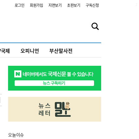
2
로그인
회원가입
지면보기
초판보기
구독신청
V국제
오피니언
부산말사전
오늘
이슈