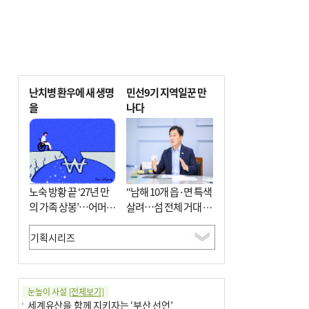
난치병 환우에 새 생명
민선9기 지역일꾼 만
을
나다
노숙 방황 끝 ‘27년 만
“남해 10개 읍·면 특색
의 가족 상봉’…어머니
살려…섬 전체 거대 정
와 행복 꿈꿔
원으로 조성”
눈높이 사설
[전체보기]
세계유산을 함께 지키자는 ‘부산 선언’