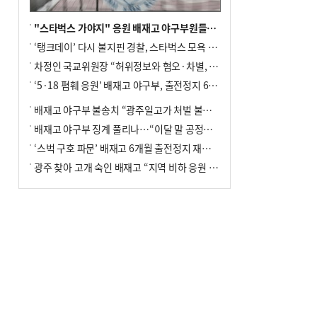
"스타벅스 가야지" 응원 배재고 야구부원들, 학교서 징계 처분
‘탱크데이’ 다시 불지핀 경찰, 스타벅스 모욕 혐의 압수수색
차정인 국교위원장 “허위정보와 혐오·차별, 학교 교실까지 유입"
‘5·18 폄훼 응원’ 배재고 야구부, 출전정지 6개월→1개월 감경
배재고 야구부 불송치 “광주일고가 처벌 불원 의사 표해”
배재고 야구부 징계 풀리나…“이달 말 공정위서 재심의”
‘스벅 구호 파문’ 배재고 6개월 출전정지 재심 신청키로
광주 찾아 고개 숙인 배재고 “지역 비하 응원 잘못”(종합)