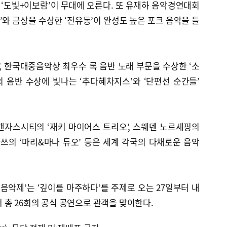
 ‘도빛+이보람’이 무대에 오른다. 또 유재하 음악경연대회
)’와 금상을 수상한 ‘전유동’이 완성도 높은 포크 음악을 들
’, 한국대중음악상 최우수 록 음반 노래 부문을 수상한 ‘소
 음반 수상에 빛나는 ‘추다혜차지스’와 ‘단편선 순간들’
캔자스시티의 ‘재키 마이어스 트리오’, 스웨덴 노르셰핑의
마쓰의 ‘마리&마나 듀오’ 등은 세계 각국의 다채로운 음악
제음악제’는 ‘깊이를 마주하다’를 주제로 오는 27일부터 내
총 26회의 공식 공연으로 관객을 맞이한다.