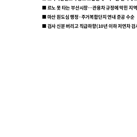
■ 르노 못 타는 부산시장…관용차 규정에 막힌 지
■ 마산 원도심 행정·주거복합단지 연내 준공 수순