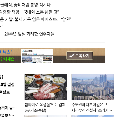
클래식, 꽃비처럼 통영 적시다
 막중한 책임…국내외 소통 넓힐 것”
 기발, 불새 가운 입은 마에스트라 ‘압권’
파르
…20주년 빛낼 화려한 연주자들
합)
10일 결정
 현실로
짬짜미로 ‘金겹살’ 만든 업체
수도권과 다른데 같은 규
■ 경남 농정 비전 ‘잘 사는 농촌’…스마트팜 1000㏊까지 늘린다
6곳 기소(종합)
제…부산 건설사 “쓰러지기
■ 교육혁신선도지 공모 코앞인데…구·군 난색에 교육청 ‘쩔쩔’
직전”