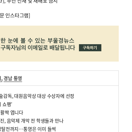
kr), 무단 전재 및 재배포 금지
문 인스타그램]
제
,
경남 통영
술감독, 대원음악상 대상 수상자에 선정
 쇼팽’
 활짝 엽니다
진, 음악제 개막 전 학생들과 만나
 쟁탈전까지…통영은 이미 들썩