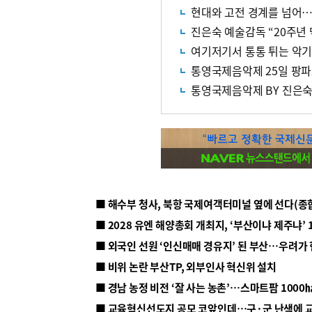
현대와 고전 경계를 넘어…
진은숙 예술감독 “20주년
여기저기서 통통 튀는 악기음
통영국제음악제 25일 팡
통영국제음악제 BY 진은숙
■ 해수부 청사, 북항 국제여객터미널 옆에 선다(종
■ 2028 유엔 해양총회 개최지, ‘부산이냐 제주냐’ 
■ 외국인 선원 ‘인신매매 경유지’ 된 부산…우려가
■ 비위 논란 부산TP, 외부인사 혁신위 설치