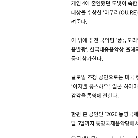
게인 4에 출연했던 도빛이 속한
대상을 수상한 ‘아우리(OU:RE
려준다.
이 밖에 퓨전 국악팀 ‘풍류모리
음발광’, 한국대중음악상 올해의
등이 참가한다.
글로벌 초청 공연으로는 미국 
‘이자벨 콩스하우’, 일본 하마
감각을 통영에 전한다.
한편 본 공연인 ‘2026 통영국
달 5일까지 통영국제음악당에서 