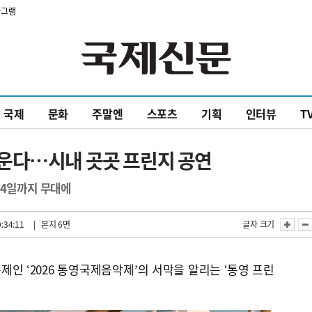
타그램
국제
문화
주말엔
스포츠
기획
인터뷰
T
운다…시내 곳곳 프린지 공연
 4일까지 무대에
:34:11
| 본지 6면
글자 크기
인 ‘2026 통영국제음악제’의 서막을 알리는 ‘통영 프린