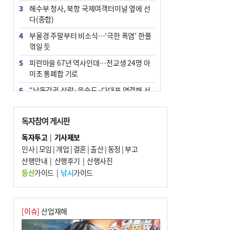
3
해수부 청사, 북항 국제여객터미널 옆에 선
다(종합)
4
부울경 주말부터 비소식…‘극한 폭염’ 한풀
꺾일 듯
5
피란마을 67년 역사인데…전교생 24명 아
미초 통폐합 기로
6
“낙동강권 삼락·을숙도·다대포 연결해 서
부산 관광 키우자”
7
오늘의 날씨- 2026년 8월 7일
독자참여 게시판
8
외국인 선원 ‘인신매매 경유지’ 된 부산…
독자투고
|
기사제보
우려가 현실로
인사
|
모임
|
개업
|
결혼
|
출산
|
동정
|
부고
9
산행안내
[사설] 해수부 신청사 북항으로 확정, 해양
|
산행후기
|
산행사진
수도 도약의 전환점
등산
가이드
|
낚시
가이드
10
르노 못 타는 부산시장…관용차 규정에 막
힌 지역기업 응원
[이슈]
산업재해