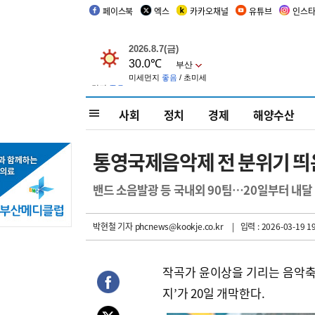
페이스북
엑스
카카오채널
유튜브
인스
사회
정치
경제
해양수산
통영국제음악제 전 분위기 띄
밴드 소음발광 등 국내외 90팀…20일부터 내달
박현철 기자
phcnews@kookje.co.kr
| 입력 : 2026-03-19 19
작곡가 윤이상을 기리는 음악축제
지’가 20일 개막한다.