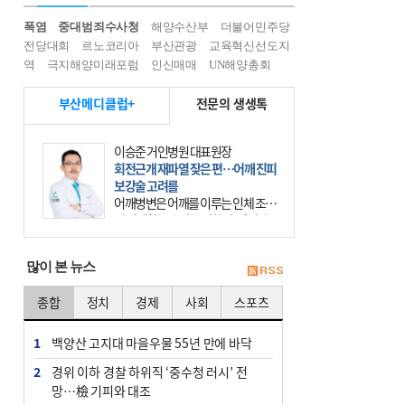
폭염
중대범죄수사청
해양수산부
더불어민주당
전당대회
르노코리아
부산관광
교육혁신선도지
역
극지해양미래포럼
인신매매
UN해양총회
부산메디클럽+
전문의 생생톡
이승준 거인병원 대표원장
회전근개 재파열 잦은 편…어깨 진피
보강술 고려를
어깨병변은 어깨를 이루는 인체 조직
에 발생하는 손상을 말한다. 여기에
는 오십견과 회전근개 증후군, 어깨
의 석회성 힘줄염 등이 있다. 국민건
많이 본 뉴스
강보험에 의하면 어깨병변
종합
정치
경제
사회
스포츠
1
백양산 고지대 마을우물 55년 만에 바닥
2
경위 이하 경찰 하위직 ‘중수청 러시’ 전
망…檢 기피와 대조