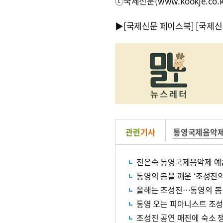
ⓒ국제신문(www.kookje.co.
▶
[국제신문 페이스북]
[국제신
관련
기사
통영국제음악
진은숙 통영국제음악제 예
통영의 봄을 깨운 ‘조성진의
올해는 조성진…통영의 봄
통영 오는 피아니스트 조성
조성진 공연 매진에 숙소