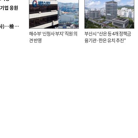
역기업 응원
■ 검사 신분 버리고 직급하향(10년 이하 저연차 검사)…檢 중수청행 기피
해수부 ‘신청사 부지’ 직원 의
부산시 “산은 등 4개 정책금
견 반영
융기관·한은 유치 추진”