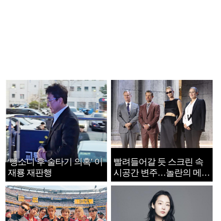
‘뺑소니 후 술타기 의혹’ 이
빨려들어갈 듯 스크린 속
재룡 재판행
시공간 변주…놀란의 메시
지는 ‘전쟁 속죄’