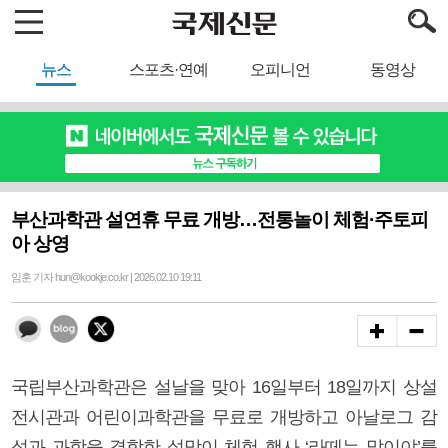
뉴스
스포츠·연예
오피니언
동영상
부산과학관 설연휴 무료 개방…전통놀이 체험·주토피
아 상영
임훈 기자 hun@kookje.co.kr | 2026.02.10 19:11
국립부산과학관은 설날을 맞아 16일부터 18일까지 상설
전시관과 어린이과학관을 무료로 개방하고 아날로그 감
성과 과학을 결합한 설맞이 체험 행사 ‘라떼는 말이야’를