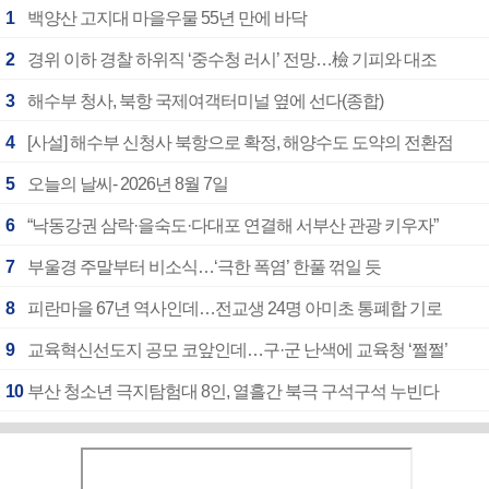
1
백양산 고지대 마을우물 55년 만에 바닥
2
경위 이하 경찰 하위직 ‘중수청 러시’ 전망…檢 기피와 대조
3
해수부 청사, 북항 국제여객터미널 옆에 선다(종합)
4
[사설] 해수부 신청사 북항으로 확정, 해양수도 도약의 전환점
5
오늘의 날씨- 2026년 8월 7일
6
“낙동강권 삼락·을숙도·다대포 연결해 서부산 관광 키우자”
7
부울경 주말부터 비소식…‘극한 폭염’ 한풀 꺾일 듯
8
피란마을 67년 역사인데…전교생 24명 아미초 통폐합 기로
9
교육혁신선도지 공모 코앞인데…구·군 난색에 교육청 ‘쩔쩔’
10
부산 청소년 극지탐험대 8인, 열흘간 북극 구석구석 누빈다