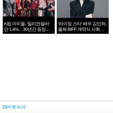
K팝 아이돌, '밀리언셀러'
‘라이징 스타’ 배우 김민하,
단 1.6%…30년간 등장
올해 BIFF 개막식 사회자
1182개팀 전수조사
확정
[많이 본 뉴스]