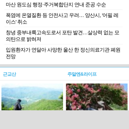
마산 원도심 행정·주거복합단지 연내 준공 수순
폭염에 온열질환 등 안전사고 우려… 양산시, '어필 레
이스' 취소
창녕 중부내륙고속도로서 포탄 발견…살상력 없는 모
의탄으로 밝혀져
입원환자가 연달아 사망한 울산 한 정신의료기관 폐원
전망
근교산
주말엔&라이프
근교산&그너머…상주·문경
폭염보다 더 뜨거워라…100