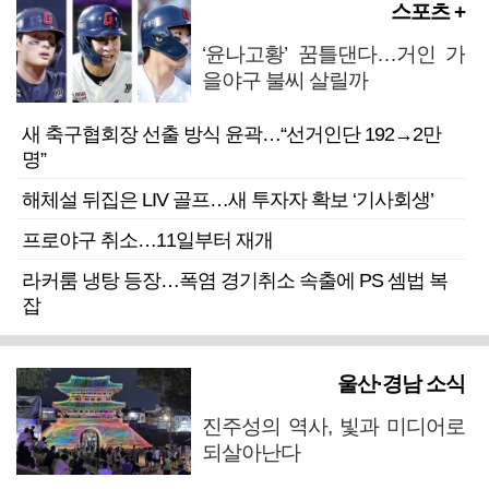
스포츠 +
‘윤나고황’ 꿈틀댄다…거인 가
을야구 불씨 살릴까
새 축구협회장 선출 방식 윤곽…“선거인단 192→2만
명”
해체설 뒤집은 LIV 골프…새 투자자 확보 ‘기사회생’
프로야구 취소…11일부터 재개
라커룸 냉탕 등장…폭염 경기취소 속출에 PS 셈법 복
잡
울산·경남 소식
진주성의 역사, 빛과 미디어로
되살아난다