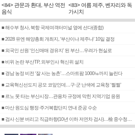
<84> 관문과 환대, 부산 역전
<83> 여름 제주, 벤자리와 독
음식
가시치
■ 해수부 청사, 북항 국제여객터미널 옆에 선다(종합)
■ 2028 유엔 해양총회 개최지, ‘부산이냐 제주냐’ 10일 결정
■ 외국인 선원 ‘인신매매 경유지’ 된 부산…우려가 현실로
■ 비위 논란 부산TP, 외부인사 혁신위 설치
■ 경남 농정 비전 ‘잘 사는 농촌’…스마트팜 1000㏊까지 늘린다
■ 교육혁신선도지 공모 코앞인데…구·군 난색에 교육청 ‘쩔쩔’
■ 르노 못 타는 부산시장…관용차 규정에 막힌 지역기업 응원
■ 마산 원도심 행정·주거복합단지 연내 준공 수순
■ 검사 신분 버리고 직급하향(10년 이하 저연차 검사)…檢 중수청행 기피