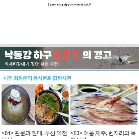
시인 최원준의 음식문화 잡학사전
<84> 관문과 환대, 부산 역전
<83> 여름 제주, 벤자리와 독