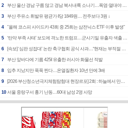
2
부산 울산 경남 구름 많고 경남 북서내륙 소나기…폭염·열대야 계속
3
부산 주유소 휘발유 평균가 ℓ당 1849원… 전주보다 3원 ↓
4
"올해 코스피 사이드카 43회 중 25회는 삼전닉스 ETF 이후 발생"
5
‘탄약 부족 사태’ 보도에 격노한 트럼프…군사기밀 유출자 색출 지시
6
[속보] ‘심판 성접대’ 논란 축구협회 공식 사과…“현재는 부적절 행위 없어”
7
부산 앞바다에 기름 425ℓ 유출한 러시아 화물선 적발
8
입추 지났지만 푹푹 찐다…온열질환자 10년 만에 3배
9
[2026 부산청소년극지체험탐험대 현장르포] 2회 : 하늘에서 만난 얼음의 나라
10
서울 중랑구서 흉기 난동…60대 남성 2명 사망