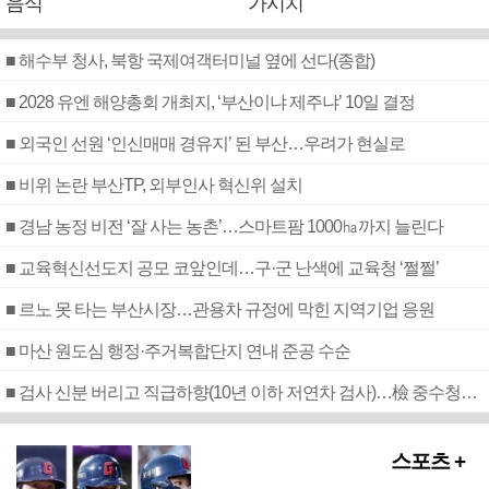
음식
가시치
■ 해수부 청사, 북항 국제여객터미널 옆에 선다(종합)
■ 2028 유엔 해양총회 개최지, ‘부산이냐 제주냐’ 10일 결정
■ 외국인 선원 ‘인신매매 경유지’ 된 부산…우려가 현실로
■ 비위 논란 부산TP, 외부인사 혁신위 설치
■ 경남 농정 비전 ‘잘 사는 농촌’…스마트팜 1000㏊까지 늘린다
■ 교육혁신선도지 공모 코앞인데…구·군 난색에 교육청 ‘쩔쩔’
■ 르노 못 타는 부산시장…관용차 규정에 막힌 지역기업 응원
■ 마산 원도심 행정·주거복합단지 연내 준공 수순
■ 검사 신분 버리고 직급하향(10년 이하 저연차 검사)…檢 중수청행 기피
스포츠 +