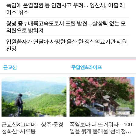
폭염에 온열질환 등 안전사고 우려… 양산시, '어필 레
이스' 취소
창녕 중부내륙고속도로서 포탄 발견…살상력 없는 모
의탄으로 밝혀져
입원환자가 연달아 사망한 울산 한 정신의료기관 폐원
전망
근교산
주말엔&라이프
근교산&그너머…상주·문경
폭염보다 더 뜨거워라…100
청화산~시루봉
일을 붉게 불태울 ‘선비정신’