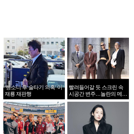
‘뺑소니 후 술타기 의혹’ 이
빨려들어갈 듯 스크린 속
재룡 재판행
시공간 변주…놀란의 메시
지는 ‘전쟁 속죄’