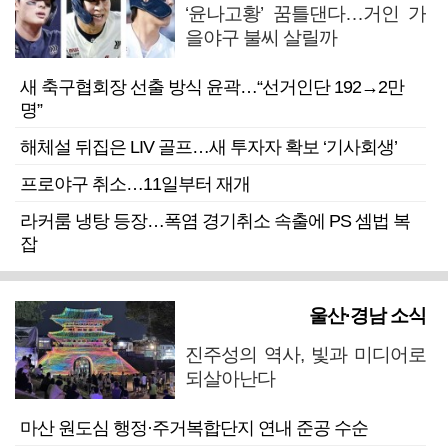
‘윤나고황’ 꿈틀댄다…거인 가
을야구 불씨 살릴까
새 축구협회장 선출 방식 윤곽…“선거인단 192→2만
명”
해체설 뒤집은 LIV 골프…새 투자자 확보 ‘기사회생’
프로야구 취소…11일부터 재개
라커룸 냉탕 등장…폭염 경기취소 속출에 PS 셈법 복
잡
울산·경남 소식
진주성의 역사, 빛과 미디어로
되살아난다
마산 원도심 행정·주거복합단지 연내 준공 수순