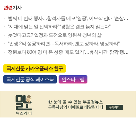
관련
기사
벌써 네 번째 행사…참석자들 메모 ‘열공’, 이모작 선배 ‘순살고등어 선물’엔 환호도
“시대에 맞는 일 선택하라” “경험은 결코 늙지 않는다”
늦었다고요? 열정과 도전으로 영원한 청년의 삶
“인생 2막 성공하려면…독서하라, 멘토 정하라, 명상하라”
정원보다 80여 명 더 온 청중 ‘메모 열기’…휴식시간 ‘깜짝 탱고쇼’ 분위기 달아올라
국제신문 카카오플러스 친구
국제신문 공식 페이스북
인스타그램