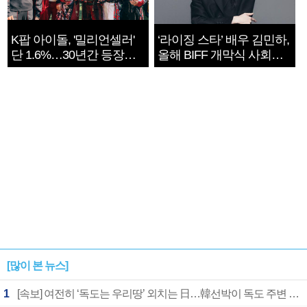
K팝 아이돌, '밀리언셀러'
‘라이징 스타’ 배우 김민하,
단 1.6%…30년간 등장
올해 BIFF 개막식 사회자
1182개팀 전수조사
확정
[많이 본 뉴스]
1
[속보] 여전히 ‘독도는 우리땅’ 외치는 日…韓선박이 독도 주변 해양조사 활동하자 반발