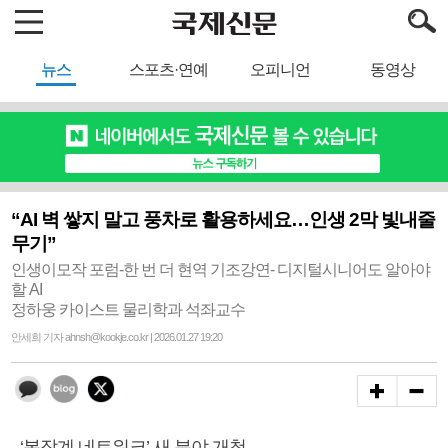
뉴스
스포츠·연예
오피니언
동영상
“AI 벽 쌓지 말고 풍차로 활용하세요…인생 2막 빛내줄
무기”
인생이모작 포럼-한 번 더 현역 기조강연- 디지털시니어도 알아야
할 AI
정하웅 카이스트 물리학과 석좌교수
안세희 기자 ahnsh@kookje.co.kr | 2026.01.27 19:20
- ‘복잡계 네트워크’ 새 분야 개척