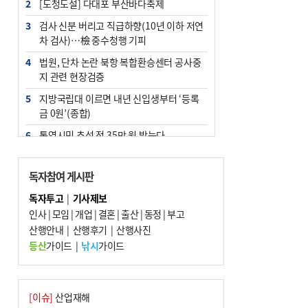
2
[도청도설] 다대포 부산바다축제
3
검사 신분 버리고 직급하향(10년 이하 저연
차 검사)…檢 중수청행 기피
4
법원, 단차 논란 북항 복합환승센터 공사중
지 관련 현장검증
5
지방국립대 이르면 내년 신입생부터 ‘등록
금 0원’(종합)
6
통영시민 추석 전 35만 원 받는다
7
부산 철강공장 50대 노동자 추락사
독자참여 게시판
8
국힘 부산시당, ‘정이한 조력’ 시의원 윤리
위에…‘한동훈 지지’도 신고접수
독자투고
|
기사제보
인사
|
모임
|
개업
|
결혼
|
출산
|
동정
|
부고
9
지역 상권도 말라죽을 판이라…가뭄 속 밀
산행안내
양물축제 강행 논란
|
산행후기
|
산행사진
등산
가이드
|
낚시
가이드
10
탄소흡수력 높여 폭염 대응…부산 도시숲
지도 다시 그린다
[이슈]
산업재해