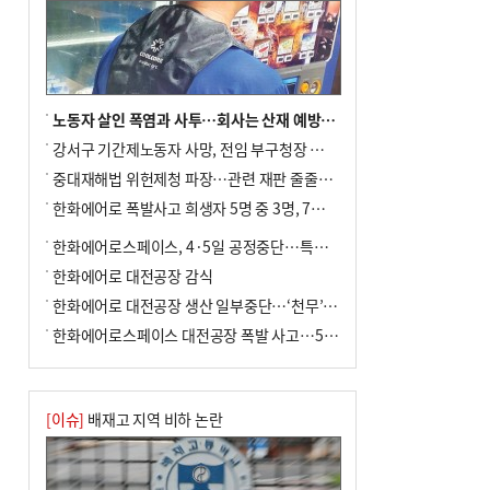
노동자 살인 폭염과 사투…회사는 산재 예방·전기료 절감 전력
강서구 기간제노동자 사망, 전임 부구청장 檢 송치
중대재해법 위헌제청 파장…관련 재판 줄줄이 브레이크
한화에어로 폭발사고 희생자 5명 중 3명, 7일 영면
한화에어로스페이스, 4·5일 공정중단…특별 안전점검
한화에어로 대전공장 감식
한화에어로 대전공장 생산 일부중단…‘천무’ 수출 비상
한화에어로스페이스 대전공장 폭발 사고…5명 사망·2명 부상(종합)
[이슈]
배재고 지역 비하 논란