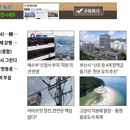
■ 검사 신분 버리고 직급하향(10년 이하 저연차 검사)…檢 중수청행 기피
■ 지역 상권도 말라죽을 판이라…가뭄 속 밀양물축제 강행 논란
(종합)
다시 그린다
해수부 ‘신청사 부지’ 직원 의
부산시 “산은 등 4개 정책금
■ 국힘 부산시당, ‘정이한 조력’ 시의원 윤리위에…‘한동훈 지지’도 신고접수
견 반영
융기관·한은 유치 추진”
비 부실
까마귀 탓 정전, 한전은 책임
고양이 덕분에 힐링…통영
없다?
용호도서 축제