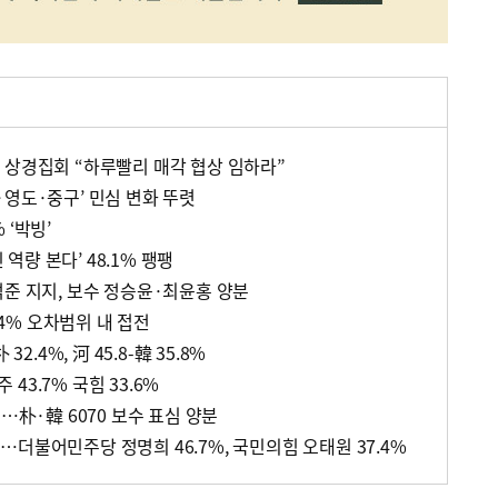
 상경집회 “하루빨리 매각 협상 임하라”
·영도·중구’ 민심 변화 뚜렷
% ‘박빙’
인 역량 본다’ 48.1% 팽팽
석준 지지, 보수 정승윤·최윤홍 양분
0.4% 오차범위 내 접전
32.4%, 河 45.8-韓 35.8%
43.7% 국힘 33.6%
세…朴·韓 6070 보수 표심 양분
더불어민주당 정명희 46.7%, 국민의힘 오태원 37.4%