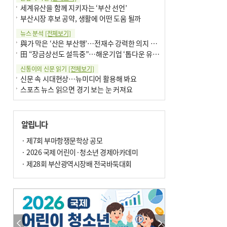
세계유산을 함께 지키자는 ‘부산 선언’
부산시장 후보 공약, 생활에 어떤 도움 될까
뉴스 분석
[전체보기]
與가 막은 ‘산은 부산행’…전재수 강력한 의지 표명 없인 공염불
田 “장금상선도 설득중”…해운기업 ‘톱다운 유치전’ 가속
신통이의 신문 읽기
[전체보기]
신문 속 시대현상…뉴미디어 활용해 봐요
스포츠 뉴스 읽으면 경기 보는 눈 커져요
어떻게 생각하십니까
[전체보기]
구·군 승진 축하화분 관행 없애자니 소상공인 울상
알립니다
3년째 병상에 있는 구의원…의정활동 못해도 월급 그대로
팩트체크
· 제7회 부마항쟁문학상 공모
[전체보기]
금정산 반려견 데리고 갈 수 있나…알아보니 ‘국립공원은 출입 불가’
· 2026 국제 어린이·청소년 경제아카데미
서울 도림천도 공업용수 활용한다는 사례, 정수 없이 한강물 공급…수질만 공업용수
· 제28회 부산광역시장배 전국바둑대회
포토에세이
[전체보기]
의령 한우산 털중나리
서산 간월암
한 손 뉴스
[전체보기]
골목 맛집 발굴 고메 셀렉션…부산시, 페스티벌 시월 연계