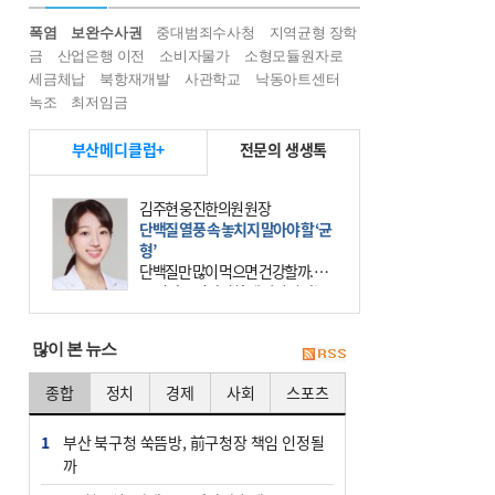
폭염
보완수사권
중대범죄수사청
지역균형 장학
금
산업은행 이전
소비자물가
소형모듈원자로
세금체납
북항재개발
사관학교
낙동아트센터
녹조
최저임금
부산메디클럽+
전문의 생생톡
김주현 웅진한의원 원장
단백질 열풍 속 놓치지 말아야 할 ‘균
형’
단백질만 많이 먹으면 건강할까. 요
즘 건강을 이야기할 때 빠지지 않는
키워드가 단백질이다. 헬스장을 다니
는 젊은 층부터 기초체력을 챙기려는
많이 본 뉴스
중·장년층까지 모두 “
종합
정치
경제
사회
스포츠
1
부산 북구청 쑥뜸방, 前구청장 책임 인정될
까