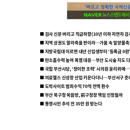
■ 지방국립대 이르면 내년 신입생부터 ‘등록금 0원’
■ 탄소흡수력 높여 폭염 대응…부산 도시숲 지도 
■ 의료헬스 신성장 산업 키운다더니…부산서구 준
■ 도박사이트 범죄수익 70억 전액 환수
■ 부산 북구청 쑥뜸방, 前구청장 책임 인정될까
■ 통영시민 추석 전 35만 원 받는다