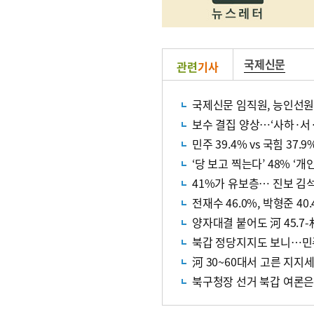
국제신문
관련
기사
국제신문 임직원, 능인선원
보수 결집 양상…‘사하·서
민주 39.4% vs 국힘 37.9
‘당 보고 찍는다’ 48% ‘개
41%가 유보층… 진보 김
전재수 46.0%, 박형준 4
양자대결 붙어도 河 45.7-朴 
북갑 정당지지도 보니…민주 
河 30~60대서 고른 지지
북구청장 선거 북갑 여론은…