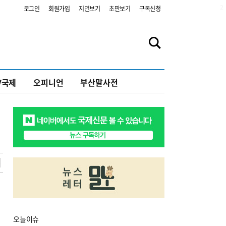
2
로그인
회원가입
지면보기
초판보기
구독신청
V국제
오피니언
부산말사전
오늘
이슈