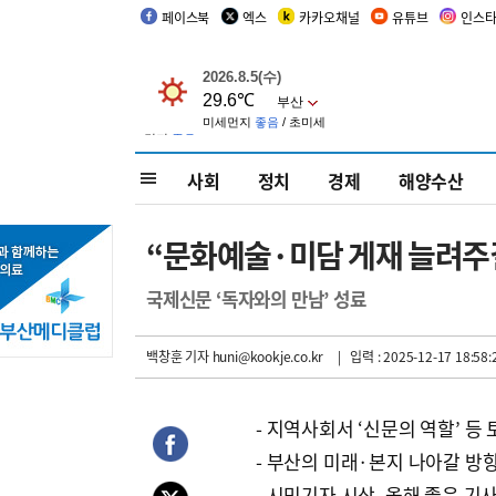
페이스북
엑스
카카오채널
유튜브
인스
사회
정치
경제
해양수산
“문화예술·미담 게재 늘려주
국제신문 ‘독자와의 만남’ 성료
백창훈 기자
huni@kookje.co.kr
| 입력 : 2025-12-17 18:58:
- 지역사회서 ‘신문의 역할’ 등
- 부산의 미래·본지 나아갈 방
- 시민기자 시상, 올해 좋은 기