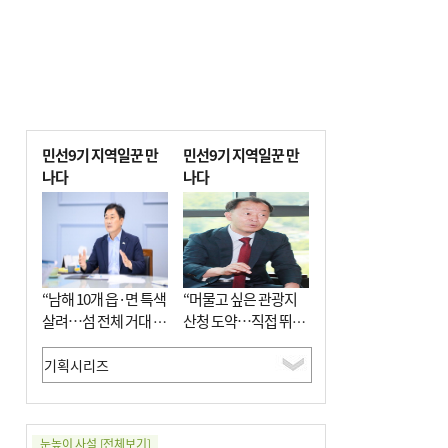
민선9기 지역일꾼 만
민선9기 지역일꾼 만
나다
나다
“남해 10개 읍·면 특색
“머물고 싶은 관광지
살려…섬 전체 거대 정
산청 도약…직접 뛰며
원으로 조성”
‘돈 버는 군수’ 될 것”
눈높이 사설
[전체보기]