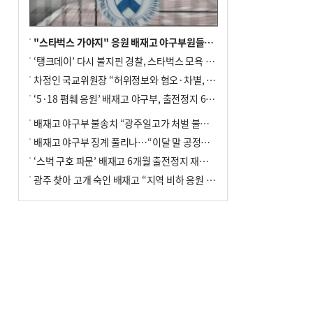
"스타벅스 가야지" 응원 배재고 야구부원들, 학교서 징계 처분
‘탱크데이’ 다시 불지핀 경찰, 스타벅스 모욕 혐의 압수수색
차정인 국교위원장 “허위정보와 혐오·차별, 학교 교실까지 유입"
‘5·18 폄훼 응원’ 배재고 야구부, 출전정지 6개월→1개월 감경
배재고 야구부 불송치 “광주일고가 처벌 불원 의사 표해”
배재고 야구부 징계 풀리나…“이달 말 공정위서 재심의”
‘스벅 구호 파문’ 배재고 6개월 출전정지 재심 신청키로
광주 찾아 고개 숙인 배재고 “지역 비하 응원 잘못”(종합)