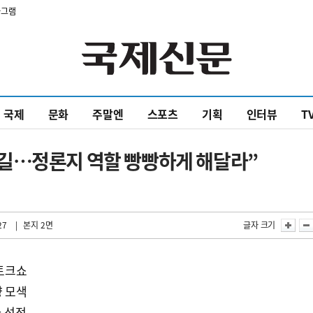
타그램
국제
문화
주말엔
스포츠
기획
인터뷰
T
길…정론지 역할 빵빵하게 해달라”
27
| 본지 2면
글자 크기
 토크쇼
향 모색
사 선정