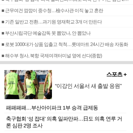
■ 근무여건 깜깜이 중수청…檢수사관 이직 놓고 혼란
■ 기존 일반고 전환…과기원 영재학교 3개 더 만든다
■ 부산시립극단 예술감독 못 뽑았나, 안 뽑았나
■ 로봇 1000대가 상품 입출고 척척…롯데마트 24시간 배송 자동화
■ 해수부 청사, 북항 국제여객터미널 옆에 선다(종합)
스포츠 +
“이강인 서울서 새 출발 응원”
패패패패…부산아이파크 1부 승격 급제동
축구협회 ‘성 접대’ 의혹 일파만파…日도 의혹 연루 거
론 심판 2명 조사