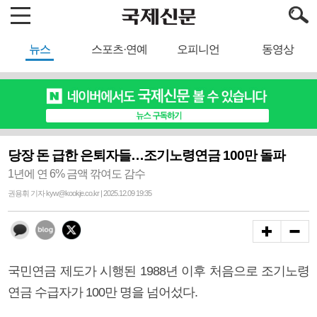
뉴스
스포츠·연예
오피니언
동영상
당장 돈 급한 은퇴자들…조기노령연금 100만 돌파
1년에 연 6% 금액 깎여도 감수
권용휘 기자 kyw@kookje.co.kr | 2025.12.09 19:35
국민연금 제도가 시행된 1988년 이후 처음으로 조기노령
연금 수급자가 100만 명을 넘어섰다.