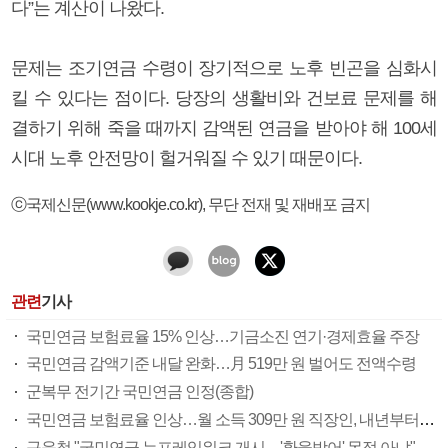
다”는 계산이 나왔다.
문제는 조기연금 수령이 장기적으로 노후 빈곤을 심화시
킬 수 있다는 점이다. 당장의 생활비와 건보료 문제를 해
결하기 위해 죽을 때까지 감액된 연금을 받아야 해 100세
시대 노후 안전망이 헐거워질 수 있기 때문이다.
ⓒ국제신문(www.kookje.co.kr), 무단 전재 및 재배포 금지
관련
기사
국민연금 보험료율 15% 인상…기금소진 연기·경제효율 주장
국민연금 감액기준 내달 완화…月 519만 원 벌어도 전액수령
군복무 전기간 국민연금 인정(종합)
국민연금 보험료율 인상…월 소득 309만 원 직장인, 내년부터 7700원 더 낸다
구윤철 "국민연금 뉴프레임워크 개시…'환율방어' 목적 아냐"