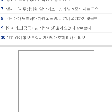
7
엘시티 ‘사무장병원’ 일당 기소…명의 빌려준 의사는 구속
8
인신매매 탈출하다 다친 외국인, 치료비 폭탄까지 맞을뻔
9
[와이라노]‘공공기관 지방이전’ 효과 있었나 살펴보니
10
신고 없이 홍보·모집…민간임대조합 피해 주의보