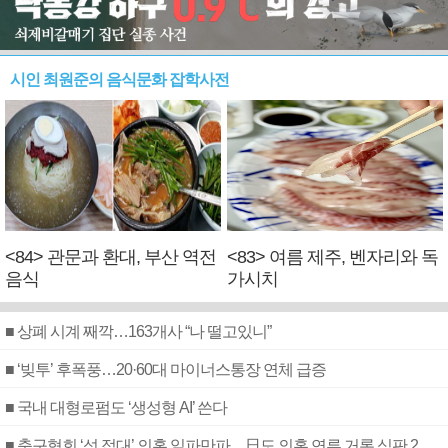
시인 최원준의 음식문화 잡학사전
<84> 관문과 환대, 부산 역전
<83> 여름 제주, 벤자리와 독
음식
가시치
■ 상폐 시계 째깍…163개사 “나 떨고있니”
■ ‘빚투’ 후폭풍…20·60대 마이너스통장 연체 급증
■ 국내 대형로펌도 ‘생성형 AI’ 쓴다
■ 축구협회 ‘성 접대’ 의혹 일파만파…日도 의혹 연루 거론 심판 2명 조사