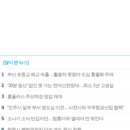
[많이 본 뉴스]
1
부산 초중교 폐교 속출…활용처 못찾아 도심 흉물화 우려
2
‘30분 등산’ 없인 못 가는 천마산전망대…최소 1년 고생길
3
홈플러스 주요매장 영업 재개
4
“진주시 일부 부서 원도심 이전…사천시와 우주항공산업 협력”
5
소나기 소식 반갑지만…찜통더위·열대야 안 꺾인다
6
창원시 불법주정차 단속 계도 중심 전환