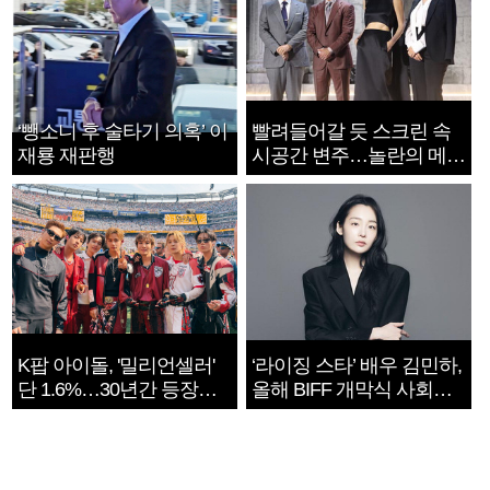
‘뺑소니 후 술타기 의혹’ 이
빨려들어갈 듯 스크린 속
재룡 재판행
시공간 변주…놀란의 메시
지는 ‘전쟁 속죄’
K팝 아이돌, '밀리언셀러'
‘라이징 스타’ 배우 김민하,
단 1.6%…30년간 등장
올해 BIFF 개막식 사회자
1182개팀 전수조사
확정