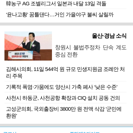
韓농구 AG 조별리그서 일본과 내달 13일 격돌
‘윤나고황’ 꿈틀댄다…거인 가을야구 불씨 살릴까
울산·경남 소식
창원시 불법주정차 단속 계도
중심 전환
김해시의회, 11일 544억 원 규모 민생지원금 조례안 처
리 주목
기록적 폭염·가뭄에도 양산시 가축 폐사 ‘낮은 수준’
사천시 하동군, 사천공항 확장과 CIQ 설치 공동 건의
고성군의회, 국외출장비 3800만 원 전액 삭감 '군민에
환원'