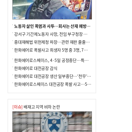
노동자 살인 폭염과 사투…회사는 산재 예방·전기료 절감 전력
강서구 기간제노동자 사망, 전임 부구청장 檢 송치
중대재해법 위헌제청 파장…관련 재판 줄줄이 브레이크
한화에어로 폭발사고 희생자 5명 중 3명, 7일 영면
한화에어로스페이스, 4·5일 공정중단…특별 안전점검
한화에어로 대전공장 감식
한화에어로 대전공장 생산 일부중단…‘천무’ 수출 비상
한화에어로스페이스 대전공장 폭발 사고…5명 사망·2명 부상(종합)
[이슈]
배재고 지역 비하 논란