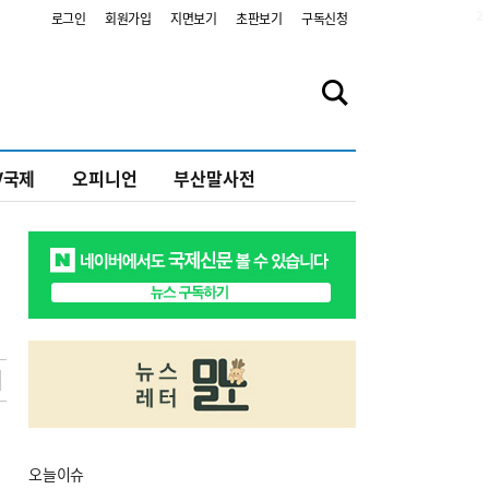
2
로그인
회원가입
지면보기
초판보기
구독신청
V국제
오피니언
부산말사전
오늘
이슈