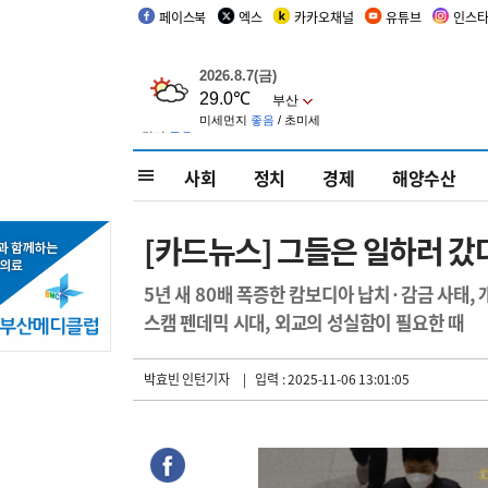
페이스북
엑스
카카오채널
유튜브
인스
사회
정치
경제
해양수산
[카드뉴스] 그들은 일하러 갔
5년 새 80배 폭증한 캄보디아 납치·감금 사태, 
스캠 펜데믹 시대, 외교의 성실함이 필요한 때
박효빈 인턴기자
| 입력 : 2025-11-06 13:01:05