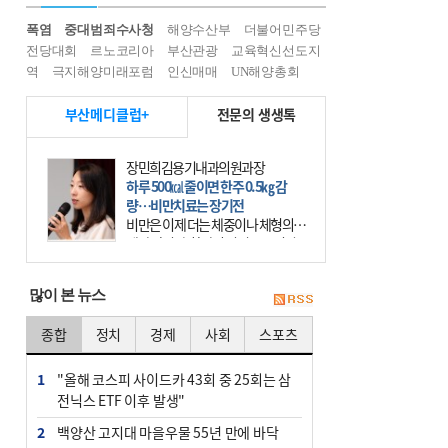
폭염
중대범죄수사청
해양수산부
더불어민주당
전당대회
르노코리아
부산관광
교육혁신선도지
역
극지해양미래포럼
인신매매
UN해양총회
부산메디클럽+
전문의 생생톡
이유림 광도한의원 원장
목 통증, 침·뜸·추나 같이 하면 효과
적
휴대전화가 우리의 일상에 들어온 지
20년이 넘었다. 요즘에는 사람들 대
부분 스마트폰이라는 작은 기계를 한
시도 손에서 떼어놓지 않는다. 스마
많이 본 뉴스
트폰을 오래 사용하는
종합
정치
경제
사회
스포츠
1
"올해 코스피 사이드카 43회 중 25회는 삼
전닉스 ETF 이후 발생"
2
백양산 고지대 마을우물 55년 만에 바닥