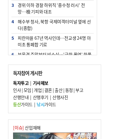
3
경위 이하 경찰 하위직 ‘중수청 러시’ 전
망…檢 기피와 대조
4
해수부 청사, 북항 국제여객터미널 옆에 선
다(종합)
5
피란마을 67년 역사인데…전교생 24명 아
미초 통폐합 기로
6
부울경 주말부터 비소식…‘극한 폭염’ 한풀
꺾일 듯
7
“낙동강권 삼락·을숙도·다대포 연결해 서
독자참여 게시판
부산 관광 키우자”
독자투고
|
기사제보
8
오늘의 날씨- 2026년 8월 7일
인사
|
모임
|
개업
|
결혼
|
출산
|
동정
|
부고
9
산행안내
외국인 선원 ‘인신매매 경유지’ 된 부산…
|
산행후기
|
산행사진
우려가 현실로
등산
가이드
|
낚시
가이드
10
[사설] 해수부 신청사 북항으로 확정, 해양
수도 도약의 전환점
[이슈]
산업재해