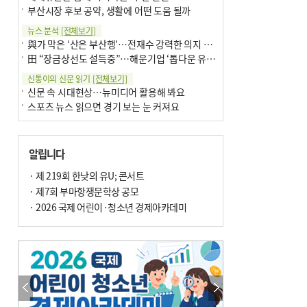
부산시장 후보 공약, 생활에 어떤 도움 될까
뉴스 분석
[전체보기]
與가 막은 ‘산은 부산행’…전재수 강력한 의지 표명 없인 공염불
田 “장금상선도 설득중”…해운기업 ‘톱다운 유치전’ 가속
신통이의 신문 읽기
[전체보기]
신문 속 시대현상…뉴미디어 활용해 봐요
스포츠 뉴스 읽으면 경기 보는 눈 커져요
어떻게 생각하십니까
[전체보기]
구·군 승진 축하화분 관행 없애자니 소상공인 울상
알립니다
3년째 병상에 있는 구의원…의정활동 못해도 월급 그대로
팩트체크
· 제 219회 한낮의 유U; 콘서트
[전체보기]
금정산 반려견 데리고 갈 수 있나…알아보니 ‘국립공원은 출입 불가’
· 제7회 부마항쟁문학상 공모
서울 도림천도 공업용수 활용한다는 사례, 정수 없이 한강물 공급…수질만 공업용수
· 2026 국제 어린이·청소년 경제아카데미
포토에세이
[전체보기]
연꽃 위 개개비
의령 한우산 털중나리
한 손 뉴스
[전체보기]
시민이 개발한 폭염 대응 앱 ‘그늘로’ 길안내 지도 등 인기
골목 맛집 발굴 고메 셀렉션…부산시, 페스티벌 시월 연계