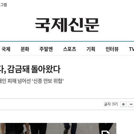
타그램
국제
문화
주말엔
스포츠
기획
인터뷰
T
다, 감금돼 돌아왔다
개인 피해 넘어선 ‘신종 안보 위협’
글자 크기