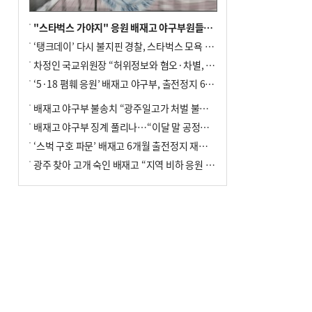
"스타벅스 가야지" 응원 배재고 야구부원들, 학교서 징계 처분
‘탱크데이’ 다시 불지핀 경찰, 스타벅스 모욕 혐의 압수수색
차정인 국교위원장 “허위정보와 혐오·차별, 학교 교실까지 유입"
‘5·18 폄훼 응원’ 배재고 야구부, 출전정지 6개월→1개월 감경
배재고 야구부 불송치 “광주일고가 처벌 불원 의사 표해”
배재고 야구부 징계 풀리나…“이달 말 공정위서 재심의”
‘스벅 구호 파문’ 배재고 6개월 출전정지 재심 신청키로
광주 찾아 고개 숙인 배재고 “지역 비하 응원 잘못”(종합)