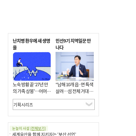
난치병 환우에 새 생명
민선9기 지역일꾼 만
을
나다
노숙 방황 끝 ‘27년 만
“남해 10개 읍·면 특색
의 가족 상봉’…어머니
살려…섬 전체 거대 정
와 행복 꿈꿔
원으로 조성”
눈높이 사설
[전체보기]
세계유산을 함께 지키자는 ‘부산 선언’