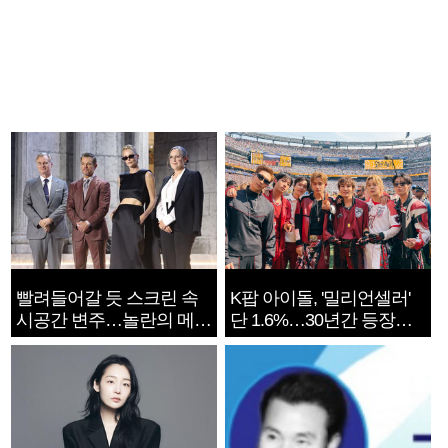
빨려들어갈 듯 스크린 속
K팝 아이돌, '밀리언셀러'
시공간 변주…놀란의 메시
단 1.6%…30년간 등장
지는 ‘전쟁 속죄’
1182개팀 전수조사