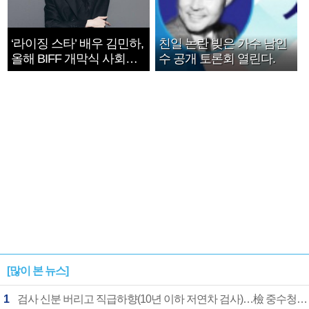
‘라이징 스타’ 배우 김민하,
친일 논란 빚은 가수 남인
올해 BIFF 개막식 사회자
수 공개 토론회 열린다.
확정
[많이 본 뉴스]
1
검사 신분 버리고 직급하향(10년 이하 저연차 검사)…檢 중수청행 기피