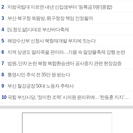
2
지방국립대 이르면 내년 신입생부터 ‘등록금 0원’(종합)
3
부산 북구청 쑥뜸방, 前구청장 책임 인정될까
4
[도청도설] 다대포 부산바다축제
5
해양수산부 신청사 북항재개발 부지에 짓는다
6
지역 상권도 말라죽을 판이라…가뭄 속 밀양물축제 강행 논란
7
법원, 단차 논란 북항 복합환승센터 공사중지 관련 현장검증
8
통영시민 추석 전 35만 원 받는다
9
부산 철강공장 50대 노동자 추락사
10
국힘 부산시당, ‘정이한 조력’ 시의원 윤리위에…‘한동훈 지지’도 신고접수