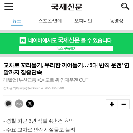
뉴스
스포츠·연예
오피니언
동영상
교차로 꼬리물기, 무리한 끼어들기…‘5대 반칙 운전’ 연
말까지 집중단속
레벨업! 부산교통 <1> 도로 위 얌체운전 OUT
정지윤 기자 stopx@kookje.co.kr | 2025.10.16 20:03
- 경찰 최근 3년 적발 4만 건 육박
- 주요 교차로 안전시설물도 늘려