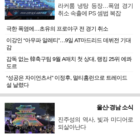
라커룸 냉탕 등장…폭염 경기
취소 속출에 PS 셈법 복잡
극한 폭염에…초유의 프로야구 전 경기 취소
이강인 “아우파 알레티”…9일 AT마드리드 데뷔전 기대
감
감독 없는 韓축구팀 9월 A매치 첫 상대, 랭킹 25위 에콰
도르
“성공은 자이언츠서” 이정후, 멀티홈런으로 트레이드
설 날렸다
울산·경남 소식
진주성의 역사, 빛과 미디어로
되살아난다