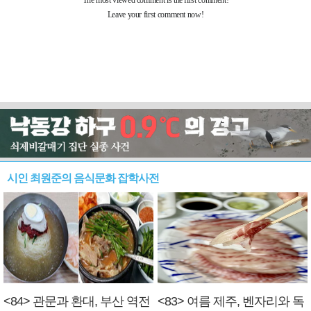
시인 최원준의 음식문화 잡학사전
<84> 관문과 환대, 부산 역전
<83> 여름 제주, 벤자리와 독