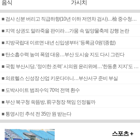
음식
가시치
■ 검사 신분 버리고 직급하향(10년 이하 저연차 검사)…檢 중수청행 기피
■ 지역 상권도 말라죽을 판이라…가뭄 속 밀양물축제 강행 논란
■ 지방국립대 이르면 내년 신입생부터 ‘등록금 0원’(종합)
■ 탄소흡수력 높여 폭염 대응…부산 도시숲 지도 다시 그린다
■ 국힘 부산시당, ‘정이한 조력’ 시의원 윤리위에…‘한동훈 지지’도 신고접수
■ 의료헬스 신성장 산업 키운다더니…부산서구 준비 부실
■ 도박사이트 범죄수익 70억 전액 환수
■ 부산 북구청 쑥뜸방, 前구청장 책임 인정될까
■ 통영시민 추석 전 35만 원 받는다
스포츠 +