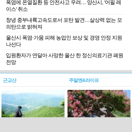
폭염에 온열질환 등 안전사고 우려… 양산시, '어필 레
이스' 취소
창녕 중부내륙고속도로서 포탄 발견…살상력 없는 모
의탄으로 밝혀져
울산시 폭염·가뭄 피해 농업인 보상 및 경영 안정 지원
나선다
입원환자가 연달아 사망한 울산 한 정신의료기관 폐원
전망
근교산
주말엔&라이프