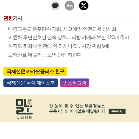
관련
기사
대중교통도 음주단속 강화, 사고예방·안전교육 상시화
이륜차 후면번호판 단속 강화…적발 카메라 부산 120대 추가
아직도 뒷좌석 안전띠 안 하시나요…사망 위험 9배
보행신호 더 길게…노인 안전 지킨다
국제신문 카카오플러스 친구
국제신문 공식 페이스북
인스타그램