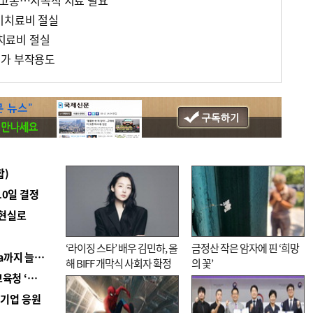
 고통…지속적 치료 필요
이치료비 절실
치료비 절실
증가 부작용도
합)
10일 결정
 현실로
‘라이징 스타’ 배우 김민하, 올
금정산 작은 암자에 핀 ‘희망
■ 경남 농정 비전 ‘잘 사는 농촌’…스마트팜 1000㏊까지 늘린다
해 BIFF 개막식 사회자 확정
의 꽃’
■ 교육혁신선도지 공모 코앞인데…구·군 난색에 교육청 ‘쩔쩔’
역기업 응원