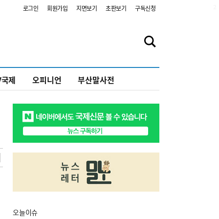
2
로그인
회원가입
지면보기
초판보기
구독신청
V국제
오피니언
부산말사전
오늘
이슈