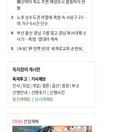
韓선박이 독도 주변 해양조사 활동하자 반
발
3
노후 상수도관 파열에 폭염 속 사상구 2300
여 가구 6시간 단수
4
부산 울산 경남 구름 많고 경남 북서내륙 소
나기…폭염·열대야 계속
5
[속보]‘尹 탄핵 반대’ 세계로교회 손현보,
백악관서 트럼프 접견
6
‘탄약 부족 사태’ 보도에 격노한 트럼프…
독자참여 게시판
군사기밀 유출자 색출 지시
독자투고
|
기사제보
7
부산 주유소 휘발유 평균가 ℓ당 1849원…
인사
|
모임
|
개업
|
결혼
|
출산
|
동정
|
부고
전주보다 3원 ↓
산행안내
|
산행후기
|
산행사진
8
[속보] ‘심판 성접대’ 논란 축구협회 공식 사
등산
가이드
|
낚시
가이드
과…“현재는 부적절 행위 없어”
9
1236회 로또 1등 11명…당첨금 각 24억4
000만 원
[이슈]
산업재해
10
서울 중랑구서 흉기 난동…60대 남성 2명