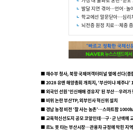
가정 내 불화로 혼란·분노
발달 지연 겪어…언어·놀
학교에선 말문닫아…심리
뇌전증 원정 치료…체중 
■ 해수부 청사, 북항 국제여객터미널 옆에 선다(종
■ 2028 유엔 해양총회 개최지, ‘부산이냐 제주냐’ 
■ 외국인 선원 ‘인신매매 경유지’ 된 부산…우려가
■ 비위 논란 부산TP, 외부인사 혁신위 설치
■ 르노 못 타는 부산시장…관용차 규정에 막힌 지