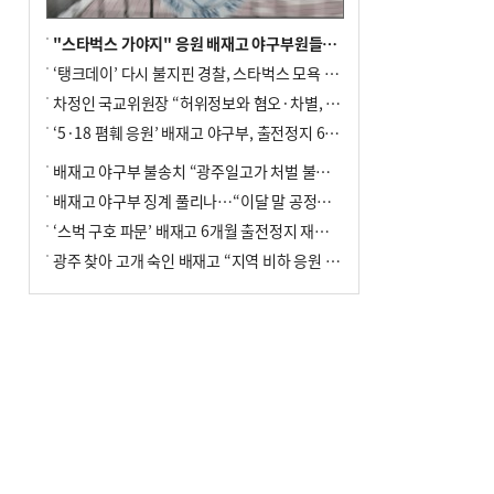
"스타벅스 가야지" 응원 배재고 야구부원들, 학교서 징계 처분
‘탱크데이’ 다시 불지핀 경찰, 스타벅스 모욕 혐의 압수수색
차정인 국교위원장 “허위정보와 혐오·차별, 학교 교실까지 유입"
‘5·18 폄훼 응원’ 배재고 야구부, 출전정지 6개월→1개월 감경
배재고 야구부 불송치 “광주일고가 처벌 불원 의사 표해”
배재고 야구부 징계 풀리나…“이달 말 공정위서 재심의”
‘스벅 구호 파문’ 배재고 6개월 출전정지 재심 신청키로
광주 찾아 고개 숙인 배재고 “지역 비하 응원 잘못”(종합)