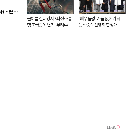
■ 검사 신분 버리고 직급하향(10년 이하 저연차 검사)…檢 중수청행 기피
올여름 절대강자 3파전…흥
‘배우 몸값’ 거품 없애기 시
행 조급증에 변칙·무리수 마
동…중예산영화 한정돼 실
케팅도
효성 의문도