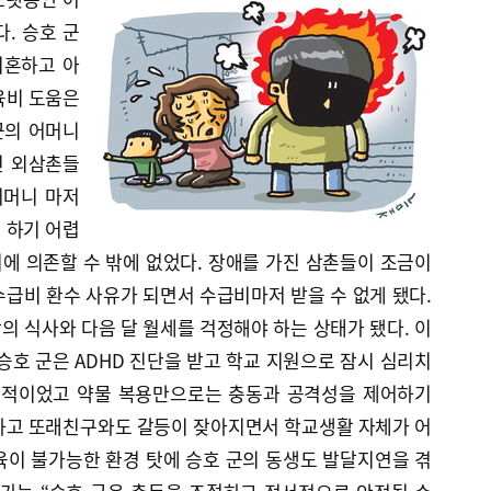
. 승호 군
이혼하고 아
육비 도움은
군의 어머니
진 외삼촌들
어머니 마저
 하기 어렵
에 의존할 수 밖에 없었다. 장애를 가진 삼촌들이 조금이
급비 환수 사유가 되면서 수급비마저 받을 수 없게 됐다.
 식사와 다음 달 월세를 걱정해야 하는 상태가 됐다. 이
승호 군은 ADHD 진단을 받고 학교 지원으로 잠시 심리치
단기적이었고 약물 복용만으로는 충동과 공격성을 제어하기
하고 또래친구와도 갈등이 잦아지면서 학교생활 자체가 어
육이 불가능한 환경 탓에 승호 군의 동생도 발달지연을 겪