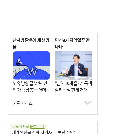
난치병 환우에 새 생명
민선9기 지역일꾼 만
을
나다
노숙 방황 끝 ‘27년 만
“남해 10개 읍·면 특색
의 가족 상봉’…어머니
살려…섬 전체 거대 정
와 행복 꿈꿔
원으로 조성”
눈높이 사설
[전체보기]
세계유산을 함께 지키자는 ‘부산 선언’