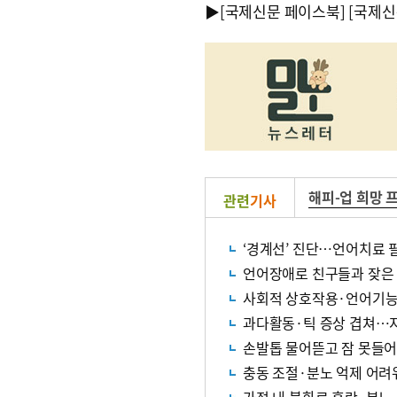
▶
[국제신문 페이스북]
[국제신
해피-업 희망 
관련
기사
‘경계선’ 진단…언어치료 
언어장애로 친구들과 잦은
사회적 상호작용·언어기능 
과다활동·틱 증상 겹쳐…
손발톱 물어뜯고 잠 못들
충동 조절·분노 억제 어려