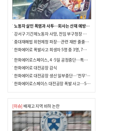
사망
노동자 살인 폭염과 사투…회사는 산재 예방·전기료 절감 전력
강서구 기간제노동자 사망, 전임 부구청장 檢 송치
중대재해법 위헌제청 파장…관련 재판 줄줄이 브레이크
한화에어로 폭발사고 희생자 5명 중 3명, 7일 영면
한화에어로스페이스, 4·5일 공정중단…특별 안전점검
한화에어로 대전공장 감식
한화에어로 대전공장 생산 일부중단…‘천무’ 수출 비상
한화에어로스페이스 대전공장 폭발 사고…5명 사망·2명 부상(종합)
[이슈]
배재고 지역 비하 논란