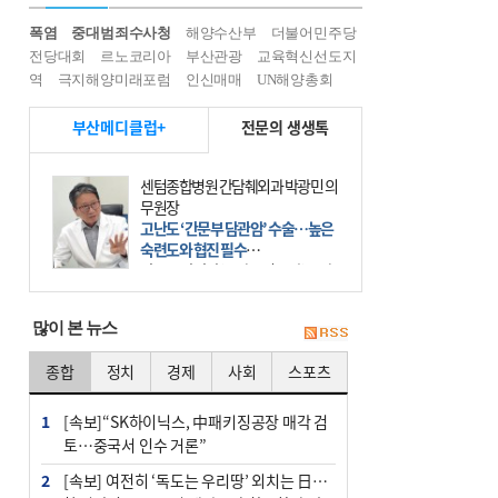
폭염
중대범죄수사청
해양수산부
더불어민주당
전당대회
르노코리아
부산관광
교육혁신선도지
역
극지해양미래포럼
인신매매
UN해양총회
부산메디클럽+
전문의 생생톡
센텀종합병원 간담췌외과 박광민 의
무원장
고난도 ‘간문부 담관암’ 수술…높은
숙련도와 협진 필수
간문부 담관암(클라츠킨 종양)은 좌
우 간에서 나오는, 담관(담즙 배출 경
로)이 합쳐지는 부위인 ‘간문부(肝門
많이 본 뉴스
部)’에 생기는 악성 종양이다. 간동맥
문맥 림프절 담
종합
정치
경제
사회
스포츠
1
[속보]“SK하이닉스, 中패키징공장 매각 검
토…중국서 인수 거론”
2
[속보] 여전히 ‘독도는 우리땅’ 외치는 日…