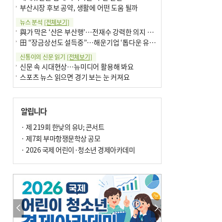
부산시장 후보 공약, 생활에 어떤 도움 될까
뉴스 분석
[전체보기]
與가 막은 ‘산은 부산행’…전재수 강력한 의지 표명 없인 공염불
田 “장금상선도 설득중”…해운기업 ‘톱다운 유치전’ 가속
신통이의 신문 읽기
[전체보기]
신문 속 시대현상…뉴미디어 활용해 봐요
스포츠 뉴스 읽으면 경기 보는 눈 커져요
어떻게 생각하십니까
[전체보기]
구·군 승진 축하화분 관행 없애자니 소상공인 울상
알립니다
3년째 병상에 있는 구의원…의정활동 못해도 월급 그대로
팩트체크
· 제 219회 한낮의 유U; 콘서트
[전체보기]
금정산 반려견 데리고 갈 수 있나…알아보니 ‘국립공원은 출입 불가’
· 제7회 부마항쟁문학상 공모
서울 도림천도 공업용수 활용한다는 사례, 정수 없이 한강물 공급…수질만 공업용수
· 2026 국제 어린이·청소년 경제아카데미
포토에세이
[전체보기]
연꽃 위 개개비
의령 한우산 털중나리
한 손 뉴스
[전체보기]
시민이 개발한 폭염 대응 앱 ‘그늘로’ 길안내 지도 등 인기
골목 맛집 발굴 고메 셀렉션…부산시, 페스티벌 시월 연계