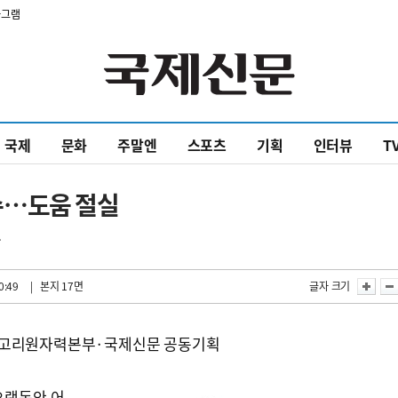
타그램
국제
문화
주말엔
스포츠
기획
인터뷰
T
수…도움 절실
군
0:49
| 본지 17면
글자 크기
 고리원자력본부·국제신문 공동기획
오랫동안 어