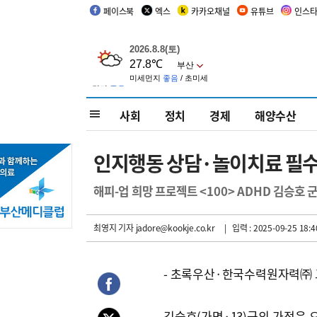
페이스북
엑스
카카오채널
유튜브
인스
사회
정치
경제
해양수산
인지행동 상담·놀이치료 필
해피-업 희망 프로젝트 <100> ADHD 김승호 
최영지 기자
jadore@kookje.co.kr
| 입력 : 2025-09-25 18:4
- 초록우산·한국수력원자력㈜
김승호(가명·13)군의 가정은 