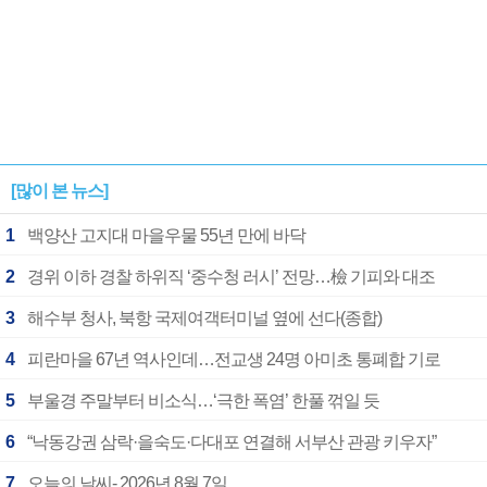
[많이 본 뉴스]
1
백양산 고지대 마을우물 55년 만에 바닥
2
경위 이하 경찰 하위직 ‘중수청 러시’ 전망…檢 기피와 대조
3
해수부 청사, 북항 국제여객터미널 옆에 선다(종합)
4
피란마을 67년 역사인데…전교생 24명 아미초 통폐합 기로
5
부울경 주말부터 비소식…‘극한 폭염’ 한풀 꺾일 듯
6
“낙동강권 삼락·을숙도·다대포 연결해 서부산 관광 키우자”
7
오늘의 날씨- 2026년 8월 7일