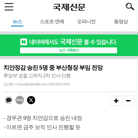
뉴스
스포츠·연예
오피니언
동영상
치안정감 승진 5명 중 부산청장 부임 전망
李정부 경찰 고위직 2차 인사 단행
김진룡 기자 jryongk@kookje.co.kr | 2025.09.14 19:05
- 경무관 9명 치안감으로 승진 내정
- 이르면 금주 보직 인사 진행할 듯