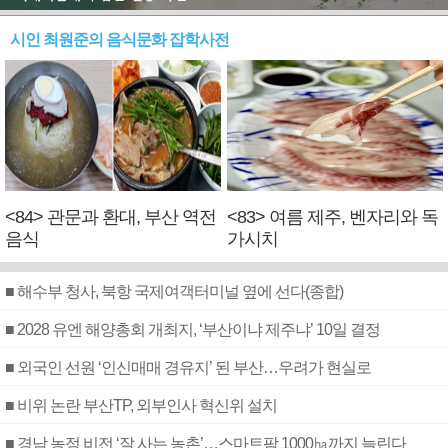
시인 최원준의 음식문화 잡학사전
<84> 관문과 환대, 부산 역전
<83> 여름 제주, 벤자리와 독
음식
가시치
■ 해수부 청사, 북항 국제여객터미널 옆에 선다(종합)
■ 2028 유엔 해양총회 개최지, ‘부산이냐 제주냐’ 10일 결정
■ 외국인 선원 ‘인신매매 경유지’ 된 부산…우려가 현실로
■ 비위 논란 부산TP, 외부인사 혁신위 설치
■ 경남 농정 비전 ‘잘 사는 농촌’…스마트팜 1000㏊까지 늘린다