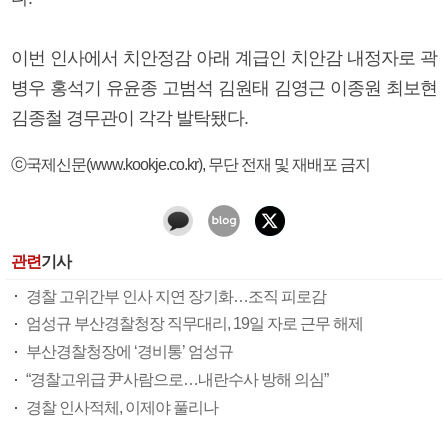
이번 인사에서 치안정감 아래 계급인 치안감 내정자로 곽
병우 홍석기 유윤종 고범석 김원태 김영근 이종원 최보현
김종철 경무관이 각각 발탁됐다.
ⓒ국제신문(www.kookje.co.kr), 무단 전재 및 재배포 금지
관련
기사
경찰 고위간부 인사 지연 장기화…조직 피로감
엄성규 부산경찰청장 직무대리, 19일 자로 근무 해제
부산경찰청장에 ‘경비통’ 엄성규
“경찰고위급 尹사람으로…내란수사 방해 의심”
경찰 인사적체, 이제야 풀리나