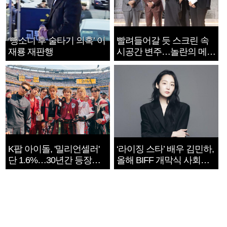
‘뺑소니 후 술타기 의혹’ 이
빨려들어갈 듯 스크린 속
재룡 재판행
시공간 변주…놀란의 메시
지는 ‘전쟁 속죄’
K팝 아이돌, '밀리언셀러'
‘라이징 스타’ 배우 김민하,
단 1.6%…30년간 등장
올해 BIFF 개막식 사회자
1182개팀 전수조사
확정