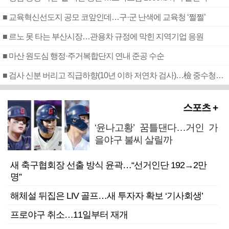
■ 교육혁신선도지 공모 코앞인데…구·군 난색에 교육청 ‘쩔쩔’
■ 르노 못 타는 부산시장…관용차 규정에 막힌 지역기업 응원
■ 마산 원도심 행정·주거복합단지 연내 준공 수순
■ 검사 신분 버리고 직급하향(10년 이하 저연차 검사)…檢 중수청행 기피
스포츠 +
‘윤나고황’ 꿈틀댄다…거인 가
을야구 불씨 살릴까
새 축구협회장 선출 방식 윤곽…“선거인단 192→2만
명”
해체설 뒤집은 LIV 골프…새 투자자 확보 ‘기사회생’
프로야구 취소…11일부터 재개