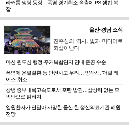
라커룸 냉탕 등장…폭염 경기취소 속출에 PS 셈법 복
잡
울산·경남 소식
진주성의 역사, 빛과 미디어로
되살아난다
마산 원도심 행정·주거복합단지 연내 준공 수순
폭염에 온열질환 등 안전사고 우려… 양산시, '어필 레
이스' 취소
창녕 중부내륙고속도로서 포탄 발견…살상력 없는 모
의탄으로 밝혀져
입원환자가 연달아 사망한 울산 한 정신의료기관 폐원
전망