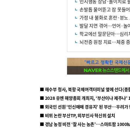
인지행동 상담·놀이치료 
손발톱 물어뜯고 잠 못들
가정 내 불화로 혼란·분노
발달 지연 겪어…언어·놀
학교에선 말문닫아…심리
뇌전증 원정 치료…체중 
■ 해수부 청사, 북항 국제여객터미널 옆에 선다(종
■ 2028 유엔 해양총회 개최지, ‘부산이냐 제주냐’ 
■ 외국인 선원 ‘인신매매 경유지’ 된 부산…우려가
■ 비위 논란 부산TP, 외부인사 혁신위 설치