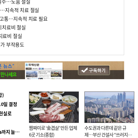
필수…도움 절실
어…지속적 치료 절실
 고통…지속적 치료 필요
이치료비 절실
치료비 절실
증가 부작용도
합)
10일 결정
 현실로
짬짜미로 ‘金겹살’ 만든 업체
수도권과 다른데 같은 규
■ 경남 농정 비전 ‘잘 사는 농촌’…스마트팜 1000㏊까지 늘린다
6곳 기소(종합)
제…부산 건설사 “쓰러지기