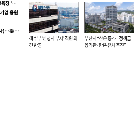
■ 교육혁신선도지 공모 코앞인데…구·군 난색에 교육청 ‘쩔쩔’
직전”
역기업 응원
■ 검사 신분 버리고 직급하향(10년 이하 저연차 검사)…檢 중수청행 기피
해수부 ‘신청사 부지’ 직원 의
부산시 “산은 등 4개 정책금
견 반영
융기관·한은 유치 추진”