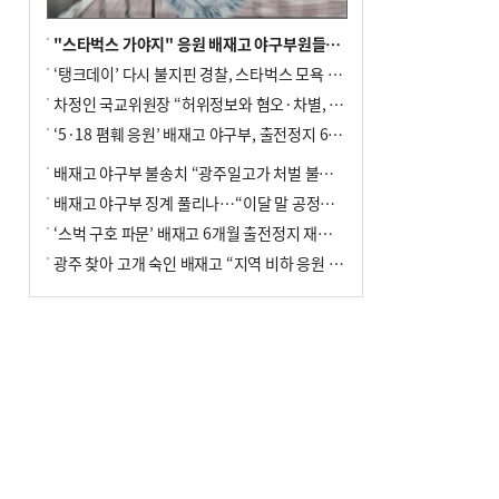
"스타벅스 가야지" 응원 배재고 야구부원들, 학교서 징계 처분
‘탱크데이’ 다시 불지핀 경찰, 스타벅스 모욕 혐의 압수수색
차정인 국교위원장 “허위정보와 혐오·차별, 학교 교실까지 유입"
‘5·18 폄훼 응원’ 배재고 야구부, 출전정지 6개월→1개월 감경
배재고 야구부 불송치 “광주일고가 처벌 불원 의사 표해”
배재고 야구부 징계 풀리나…“이달 말 공정위서 재심의”
‘스벅 구호 파문’ 배재고 6개월 출전정지 재심 신청키로
광주 찾아 고개 숙인 배재고 “지역 비하 응원 잘못”(종합)