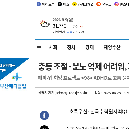
페이스북
엑스
카카오채널
유튜브
인스
사회
정치
경제
해양수산
충동 조절·분노 억제 어려워,
해피-업 희망 프로젝트 <98> ADHD로 고통 윤
최영지 기자
jadore@kookje.co.kr
| 입력 : 2025-08-28 18:5
- 초록우산·한국수력원자력㈜
윤지완(14·가명)군의 가정은 