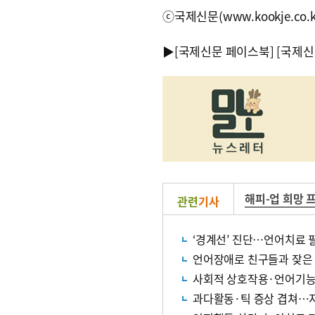
ⓒ국제신문(www.kookje.co.
▶
[국제신문 페이스북]
[국제신
해피-업 희망 
관련
기사
‘경계선’ 진단…언어치료 
언어장애로 친구들과 잦은
사회적 상호작용·언어기능 
과다활동·틱 증상 겹쳐…