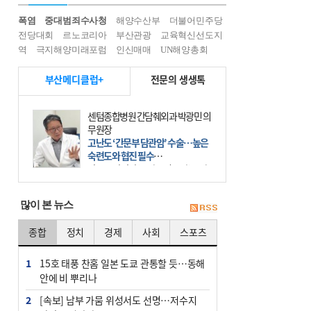
폭염
중대범죄수사청
해양수산부
더불어민주당
전당대회
르노코리아
부산관광
교육혁신선도지
역
극지해양미래포럼
인신매매
UN해양총회
부산메디클럽+
전문의 생생톡
센텀종합병원 간담췌외과 박광민 의
무원장
고난도 ‘간문부 담관암’ 수술…높은
숙련도와 협진 필수
간문부 담관암(클라츠킨 종양)은 좌
우 간에서 나오는, 담관(담즙 배출 경
로)이 합쳐지는 부위인 ‘간문부(肝門
많이 본 뉴스
部)’에 생기는 악성 종양이다. 간동맥
문맥 림프절 담
종합
정치
경제
사회
스포츠
1
15호 태풍 찬홈 일본 도쿄 관통할 듯…동해
안에 비 뿌리나
2
[속보] 남부 가뭄 위성서도 선명…저수지