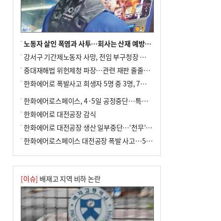
↓…백화점은 14.8%↑
노동자 살인 폭염과 사투…회사는 산재 예방·전기료 절감 전력
강서구 기간제노동자 사망, 전임 부구청장 檢 송치
중대재해법 위헌제청 파장…관련 재판 줄줄이 브레이크
한화에어로 폭발사고 희생자 5명 중 3명, 7일 영면
한화에어로스페이스, 4·5일 공정중단…특별 안전점검
한화에어로 대전공장 감식
한화에어로 대전공장 생산 일부중단…‘천무’ 수출 비상
한화에어로스페이스 대전공장 폭발 사고…5명 사망·2명 부상(종합)
[이슈]
배재고 지역 비하 논란