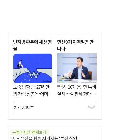
난치병 환우에 새 생명
민선9기 지역일꾼 만
을
나다
노숙 방황 끝 ‘27년 만
“남해 10개 읍·면 특색
의 가족 상봉’…어머니
살려…섬 전체 거대 정
와 행복 꿈꿔
원으로 조성”
눈높이 사설
[전체보기]
세계유산을 함께 지키자는 ‘부산 선언’