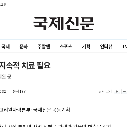
타그램
국제
문화
주말엔
스포츠
기획
인터뷰
T
 지속적 치료 필요
지완 군
0:32
| 본지 17면
글자 크기
 고리원자력본부·국제신문 공동기획
어린 시절 부친의 사업 실패로 가세가 기울며 대출을 갚지