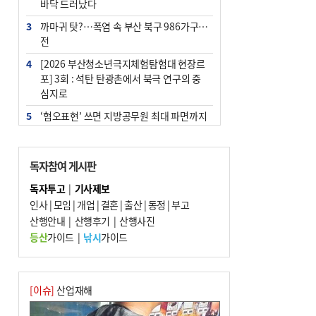
바닥 드러났다
3
까마귀 탓?…폭염 속 부산 북구 986가구 정
전
4
[2026 부산청소년극지체험탐험대 현장르
포] 3회 : 석탄 탄광촌에서 북극 연구의 중
심지로
5
‘혐오표현’ 쓰면 지방공무원 최대 파면까지
중징계
6
[속보] 부산·김해·울주 ‘경계 단계’…전국
독자참여 게시판
48개 시군 가뭄
독자투고
|
기사제보
7
이임생, 홍명보 선임 독단적 결정 아냐…면
인사
|
모임
|
개업
|
결혼
|
출산
|
동정
|
부고
담 메모 제출
산행안내
|
산행후기
|
산행사진
8
부산·울산·경남 폭염 속 소나기·비…무더
등산
가이드
|
낚시
가이드
위는 지속
9
경찰가족 관련 사건 45건…그동안 파악조
차 안해
[이슈]
산업재해
10
홈플 사태에 2분기 대형마트 판매 9.4%