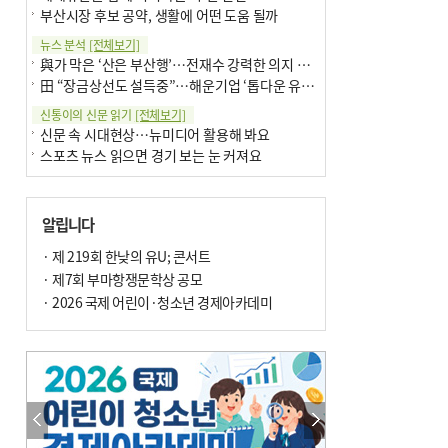
부산시장 후보 공약, 생활에 어떤 도움 될까
뉴스 분석
[전체보기]
與가 막은 ‘산은 부산행’…전재수 강력한 의지 표명 없인 공염불
田 “장금상선도 설득중”…해운기업 ‘톱다운 유치전’ 가속
신통이의 신문 읽기
[전체보기]
신문 속 시대현상…뉴미디어 활용해 봐요
스포츠 뉴스 읽으면 경기 보는 눈 커져요
어떻게 생각하십니까
[전체보기]
구·군 승진 축하화분 관행 없애자니 소상공인 울상
알립니다
3년째 병상에 있는 구의원…의정활동 못해도 월급 그대로
팩트체크
· 제 219회 한낮의 유U; 콘서트
[전체보기]
금정산 반려견 데리고 갈 수 있나…알아보니 ‘국립공원은 출입 불가’
· 제7회 부마항쟁문학상 공모
서울 도림천도 공업용수 활용한다는 사례, 정수 없이 한강물 공급…수질만 공업용수
· 2026 국제 어린이·청소년 경제아카데미
포토에세이
[전체보기]
연꽃 위 개개비
의령 한우산 털중나리
한 손 뉴스
[전체보기]
시민이 개발한 폭염 대응 앱 ‘그늘로’ 길안내 지도 등 인기
골목 맛집 발굴 고메 셀렉션…부산시, 페스티벌 시월 연계