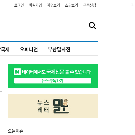
2
로그인
회원가입
지면보기
초판보기
구독신청
V국제
오피니언
부산말사전
오늘
이슈