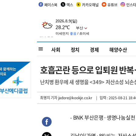
페이스북
엑스
카카오채널
유튜브
인스
사회
정치
경제
해양수산
호흡곤란 등으로 입퇴원 반복
난치병 환우에 새 생명을 <349> 저산소성 뇌손
최영지 기자
jadore@kookje.co.kr
| 입력 : 2025-08-21 18:4
- BNK 부산은행·생명나눔실
김남이(가명·88)씨는 저산소