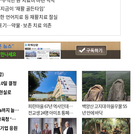
수백만 원 치료비 마련 막막
지금이 ‘재활 골든타임’
한 언어치료 등 재활치료 절실
 포기…약물·보존 치료 의존
합)
10일 결정
 현실로
피란마을 67년 역사인데…
백양산 고지대 마을우물 55
■ 경남 농정 비전 ‘잘 사는 농촌’…스마트팜 1000㏊까지 늘린다
전교생 24명 아미초 통폐합
년 만에 바닥
■ 교육혁신선도지 공모 코앞인데…구·군 난색에 교육청 ‘쩔쩔’
기로
역기업 응원