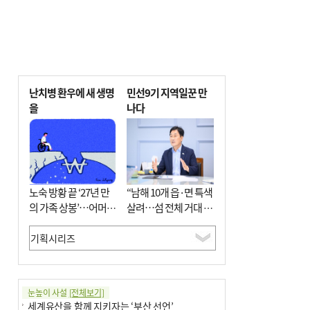
난치병 환우에 새 생명
민선9기 지역일꾼 만
을
나다
노숙 방황 끝 ‘27년 만
“남해 10개 읍·면 특색
의 가족 상봉’…어머니
살려…섬 전체 거대 정
와 행복 꿈꿔
원으로 조성”
눈높이 사설
[전체보기]
세계유산을 함께 지키자는 ‘부산 선언’