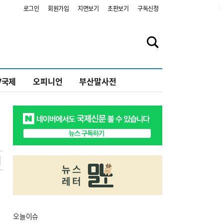
2
로그인
회원가입
지면보기
초판보기
구독신청
V국제
오피니언
부산말사전
오늘
이슈