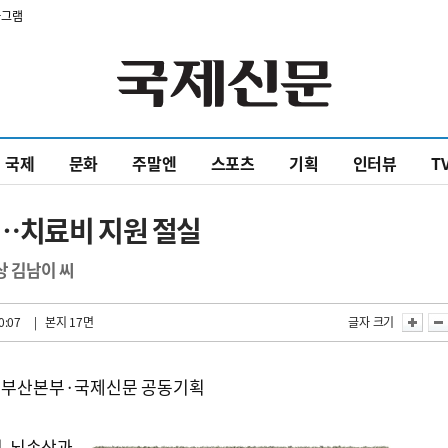
타그램
국제
문화
주말엔
스포츠
기획
인터뷰
T
…치료비 지원 절실
상 김남이 씨
0:07
| 본지 17면
글자 크기
천 부산본부·국제신문 공동기획
성 뇌손상과