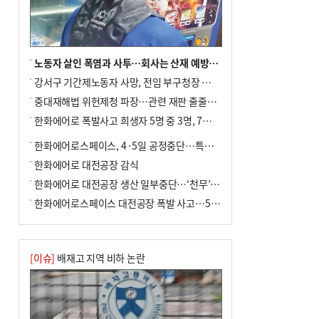
차 안해
노동자 살인 폭염과 사투…회사는 산재 예방·전기료 절감 전력
강서구 기간제노동자 사망, 전임 부구청장 檢 송치
중대재해법 위헌제청 파장…관련 재판 줄줄이 브레이크
한화에어로 폭발사고 희생자 5명 중 3명, 7일 영면
한화에어로스페이스, 4·5일 공정중단…특별 안전점검
한화에어로 대전공장 감식
한화에어로 대전공장 생산 일부중단…‘천무’ 수출 비상
한화에어로스페이스 대전공장 폭발 사고…5명 사망·2명 부상(종합)
[이슈]
배재고 지역 비하 논란