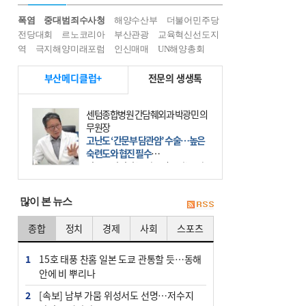
폭염
중대범죄수사청
해양수산부
더불어민주당
전당대회
르노코리아
부산관광
교육혁신선도지
역
극지해양미래포럼
인신매매
UN해양총회
부산메디클럽+
전문의 생생톡
센텀종합병원 간담췌외과 박광민 의
무원장
고난도 ‘간문부 담관암’ 수술…높은
숙련도와 협진 필수
간문부 담관암(클라츠킨 종양)은 좌
우 간에서 나오는, 담관(담즙 배출 경
로)이 합쳐지는 부위인 ‘간문부(肝門
많이 본 뉴스
部)’에 생기는 악성 종양이다. 간동맥
문맥 림프절 담
종합
정치
경제
사회
스포츠
1
15호 태풍 찬홈 일본 도쿄 관통할 듯…동해
안에 비 뿌리나
2
[속보] 남부 가뭄 위성서도 선명…저수지