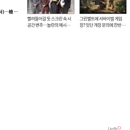
■ 검사 신분 버리고 직급하향(10년 이하 저연차 검사)…檢 중수청행 기피
빨려들어갈 듯 스크린 속 시
그린벨트에 서바이벌 게임
공간 변주…놀란의 메시지
장? 잇단 개장 문의에 찬반 논
는 ‘전쟁 속죄’
쟁