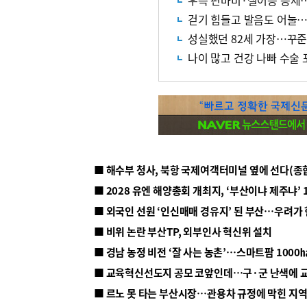
우측 편마비·실어증 증세…
걷기 힘들고 발음도 어눌…
성실했던 82세 가장…꾸준
나이 많고 건강 나빠 수술
■ 해수부 청사, 북항 국제여객터미널 옆에 선다(종
■ 2028 유엔 해양총회 개최지, ‘부산이냐 제주냐’ 
■ 외국인 선원 ‘인신매매 경유지’ 된 부산…우려가
■ 비위 논란 부산TP, 외부인사 혁신위 설치
■ 르노 못 타는 부산시장…관용차 규정에 막힌 지