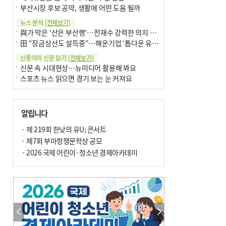
부산시장 후보 공약, 생활에 어떤 도움 될까
뉴스 분석
[전체보기]
與가 막은 ‘산은 부산행’…전재수 강력한 의지 표명 없인 공염불
田 “장금상선도 설득중”…해운기업 ‘톱다운 유치전’ 가속
신통이의 신문 읽기
[전체보기]
신문 속 시대현상…뉴미디어 활용해 봐요
스포츠 뉴스 읽으면 경기 보는 눈 커져요
어떻게 생각하십니까
[전체보기]
구·군 승진 축하화분 관행 없애자니 소상공인 울상
알립니다
3년째 병상에 있는 구의원…의정활동 못해도 월급 그대로
팩트체크
· 제 219회 한낮의 유U; 콘서트
[전체보기]
금정산 반려견 데리고 갈 수 있나…알아보니 ‘국립공원은 출입 불가’
· 제7회 부마항쟁문학상 공모
서울 도림천도 공업용수 활용한다는 사례, 정수 없이 한강물 공급…수질만 공업용수
· 2026 국제 어린이·청소년 경제아카데미
포토에세이
[전체보기]
연꽃 위 개개비
의령 한우산 털중나리
한 손 뉴스
[전체보기]
시민이 개발한 폭염 대응 앱 ‘그늘로’ 길안내 지도 등 인기
골목 맛집 발굴 고메 셀렉션…부산시, 페스티벌 시월 연계