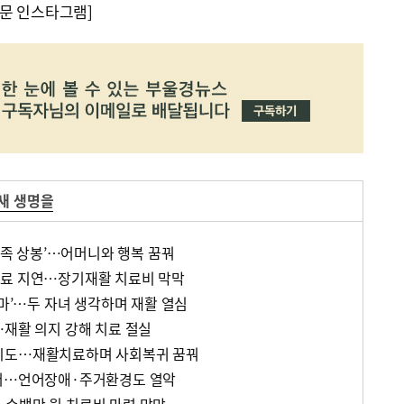
문 인스타그램]
새 생명을
 가족 상봉’…어머니와 행복 꿈꿔
치료 지연…장기재활 치료비 막막
엄마’…두 자녀 생각하며 재활 열심
…재활 의지 강해 치료 절실
시도…재활치료하며 사회복귀 꿈꿔
걸어…언어장애·주거환경도 열악