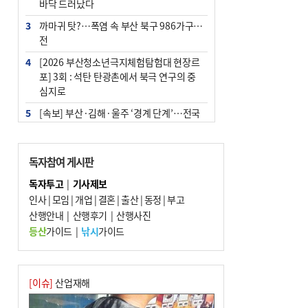
바닥 드러났다
3
까마귀 탓?…폭염 속 부산 북구 986가구 정
전
4
[2026 부산청소년극지체험탐험대 현장르
포] 3회 : 석탄 탄광촌에서 북극 연구의 중
심지로
5
[속보] 부산·김해·울주 ‘경계 단계’…전국
48개 시군 가뭄
6
부산·울산·경남 폭염 속 소나기·비…무더
독자참여 게시판
위는 지속
독자투고
|
기사제보
7
‘혐오표현’ 쓰면 지방공무원 최대 파면까지
인사
|
모임
|
개업
|
결혼
|
출산
|
동정
|
부고
중징계
산행안내
|
산행후기
|
산행사진
8
이임생, 홍명보 선임 독단적 결정 아냐…면
등산
가이드
|
낚시
가이드
담 메모 제출
9
부산 해운대구 아파트 14층서 불…실외기
과열 추정
[이슈]
산업재해
10
경찰가족 관련 사건 45건…그동안 파악조