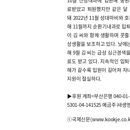
10월 신장내과에 입원해 중
료받았고 퇴원했지만 같은 달
돼 2022년 11월 성대마비와 
해 11월까지 순환기내과로 입퇴
이 김 씨와 함께 생활하며 콧줄
상생활을 보조하고 있다. 낮에는
해 9월 김 씨는 급성 심근경색
료도 받고 있다. 지속적인 입퇴
해가 갈수록 입원이 길어져 자녀
지원이 절실하다.
▶후원 계좌=부산은행 040-01
5301-04-141525 예금주 ㈔생
ⓒ국제신문(www.kookje.co.