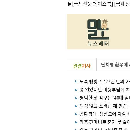
▶
[국제신문 페이스북]
[국제신
난치병 환우에 
관련
기사
노숙 방황 끝 ‘27년 만의
병 알았지만 비용부담에 
평범한 삶 꿈꾸는 ‘40대 
의식 잃고 쓰러진 채 발견
공황장애·생활고에 자살 
좌측 편마비로 혼자 못 