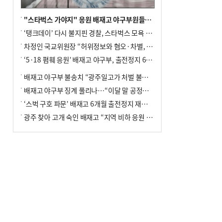
"스타벅스 가야지" 응원 배재고 야구부원들, 학교서 징계 처분
‘탱크데이’ 다시 불지핀 경찰, 스타벅스 모욕 혐의 압수수색
차정인 국교위원장 “허위정보와 혐오·차별, 학교 교실까지 유입"
‘5·18 폄훼 응원’ 배재고 야구부, 출전정지 6개월→1개월 감경
배재고 야구부 불송치 “광주일고가 처벌 불원 의사 표해”
배재고 야구부 징계 풀리나…“이달 말 공정위서 재심의”
‘스벅 구호 파문’ 배재고 6개월 출전정지 재심 신청키로
광주 찾아 고개 숙인 배재고 “지역 비하 응원 잘못”(종합)