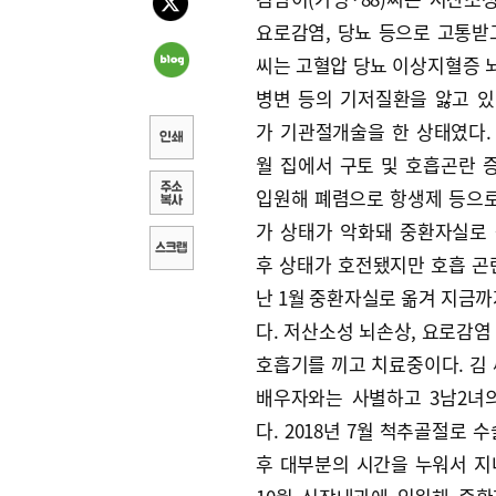
요로감염, 당뇨 등으로 고통받고
씨는 고혈압 당뇨 이상지혈증 
병변 등의 기저질환을 앓고 있
가 기관절개술을 한 상태였다. 
월 집에서 구토 및 호흡곤란 
입원해 폐렴으로 항생제 등으
가 상태가 악화돼 중환자실로 
후 상태가 호전됐지만 호흡 곤
난 1월 중환자실로 옮겨 지금까
다. 저산소성 뇌손상, 요로감염
호흡기를 끼고 치료중이다. 김 씨
배우자와는 사별하고 3남2녀
다. 2018년 7월 척추골절로 
후 대부분의 시간을 누워서 지내