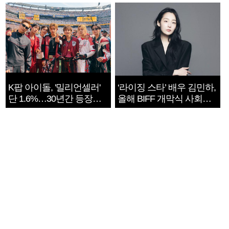
지는 ‘전쟁 속죄’
K팝 아이돌, '밀리언셀러'
‘라이징 스타’ 배우 김민하,
단 1.6%…30년간 등장
올해 BIFF 개막식 사회자
1182개팀 전수조사
확정