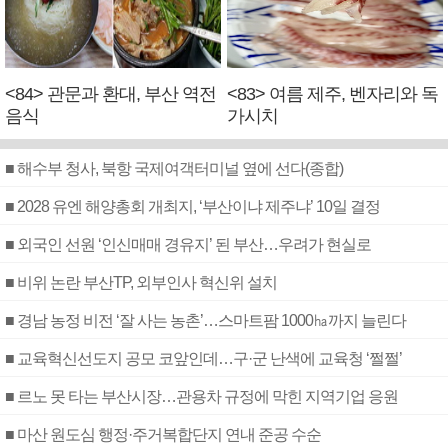
<84> 관문과 환대, 부산 역전
<83> 여름 제주, 벤자리와 독
음식
가시치
■ 해수부 청사, 북항 국제여객터미널 옆에 선다(종합)
■ 2028 유엔 해양총회 개최지, ‘부산이냐 제주냐’ 10일 결정
■ 외국인 선원 ‘인신매매 경유지’ 된 부산…우려가 현실로
■ 비위 논란 부산TP, 외부인사 혁신위 설치
■ 경남 농정 비전 ‘잘 사는 농촌’…스마트팜 1000㏊까지 늘린다
■ 교육혁신선도지 공모 코앞인데…구·군 난색에 교육청 ‘쩔쩔’
■ 르노 못 타는 부산시장…관용차 규정에 막힌 지역기업 응원
■ 마산 원도심 행정·주거복합단지 연내 준공 수순