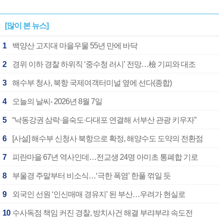
[많이 본 뉴스]
1
백양산 고지대 마을우물 55년 만에 바닥
2
경위 이하 경찰 하위직 ‘중수청 러시’ 전망…檢 기피와 대조
3
해수부 청사, 북항 국제여객터미널 옆에 선다(종합)
4
오늘의 날씨- 2026년 8월 7일
5
“낙동강권 삼락·을숙도·다대포 연결해 서부산 관광 키우자”
6
[사설] 해수부 신청사 북항으로 확정, 해양수도 도약의 전환점
7
피란마을 67년 역사인데…전교생 24명 아미초 통폐합 기로
8
부울경 주말부터 비소식…‘극한 폭염’ 한풀 꺾일 듯
9
외국인 선원 ‘인신매매 경유지’ 된 부산…우려가 현실로
10
수사독점 책임 커진 경찰, 방치사건 해결 부랴부랴 속도전