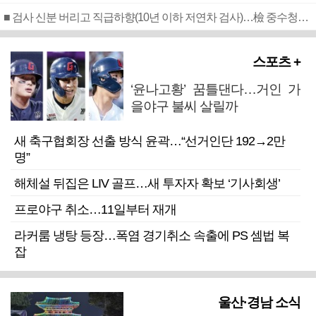
■ 검사 신분 버리고 직급하향(10년 이하 저연차 검사)…檢 중수청행 기피
스포츠 +
‘윤나고황’ 꿈틀댄다…거인 가
을야구 불씨 살릴까
새 축구협회장 선출 방식 윤곽…“선거인단 192→2만
명”
해체설 뒤집은 LIV 골프…새 투자자 확보 ‘기사회생’
프로야구 취소…11일부터 재개
라커룸 냉탕 등장…폭염 경기취소 속출에 PS 셈법 복
잡
울산·경남 소식