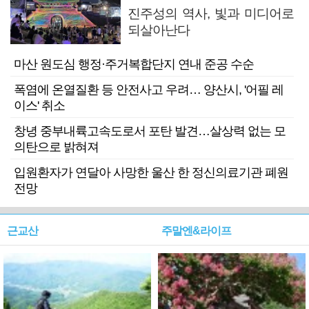
진주성의 역사, 빛과 미디어로
되살아난다
마산 원도심 행정·주거복합단지 연내 준공 수순
폭염에 온열질환 등 안전사고 우려… 양산시, '어필 레
이스' 취소
창녕 중부내륙고속도로서 포탄 발견…살상력 없는 모
의탄으로 밝혀져
입원환자가 연달아 사망한 울산 한 정신의료기관 폐원
전망
근교산
주말엔&라이프