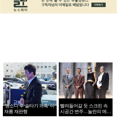
‘뺑소니 후 술타기 의혹’ 이
빨려들어갈 듯 스크린 속
재룡 재판행
시공간 변주…놀란의 메시