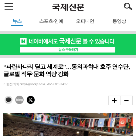
뉴스
스포츠·연예
오피니언
동영상
“파란사다리 딛고 세계로”…동의과학대 호주 연수단,
글로벌 직무·문화 역량 강화
이현정 기자 okey4@kookje.co.kr | 2025.08.19 14:37