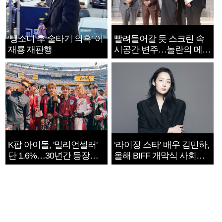
‘뺑소니 후 술타기 의혹’ 이
빨려들어갈 듯 스크린 속
재룡 재판행
시공간 변주…놀란의 메시
지는 ‘전쟁 속죄’
K팝 아이돌, '밀리언셀러'
‘라이징 스타’ 배우 김민하,
단 1.6%…30년간 등장
올해 BIFF 개막식 사회자
1182개팀 전수조사
확정