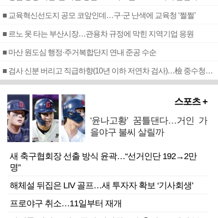
■ 교육혁신선도지 공모 코앞인데…구·군 난색에 교육청 ‘쩔쩔’
■ 르노 못 타는 부산시장…관용차 규정에 막힌 지역기업 응원
■ 마산 원도심 행정·주거복합단지 연내 준공 수순
■ 검사 신분 버리고 직급하향(10년 이하 저연차 검사)…檢 중수청행 기피
스포츠 +
‘윤나고황’ 꿈틀댄다…거인 가
을야구 불씨 살릴까
새 축구협회장 선출 방식 윤곽…“선거인단 192→2만
명”
해체설 뒤집은 LIV 골프…새 투자자 확보 ‘기사회생’
프로야구 취소…11일부터 재개