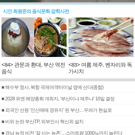
시인 최원준의 음식문화 잡학사전
<84> 관문과 환대, 부산 역전
<83> 여름 제주, 벤자리와 독
음식
가시치
■ 해수부 청사, 북항 국제여객터미널 옆에 선다(종합)
■ 2028 유엔 해양총회 개최지, ‘부산이냐 제주냐’ 10일 결정
■ 외국인 선원 ‘인신매매 경유지’ 된 부산…우려가 현실로
■ 비위 논란 부산TP, 외부인사 혁신위 설치
■ 경남 농정 비전 ‘잘 사는 농촌’…스마트팜 1000㏊까지 늘린다