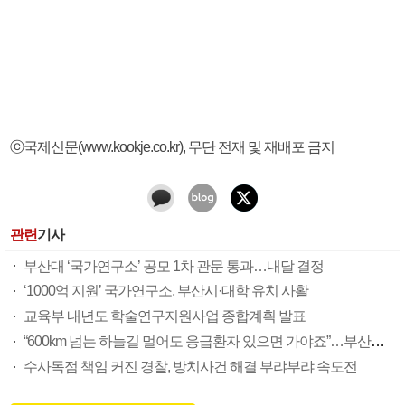
ⓒ국제신문(www.kookje.co.kr), 무단 전재 및 재배포 금지
관련
기사
부산대 ‘국가연구소’ 공모 1차 관문 통과…내달 결정
‘1000억 지원’ 국가연구소, 부산시·대학 유치 사활
교육부 내년도 학술연구지원사업 종합계획 발표
“600km 넘는 하늘길 멀어도 응급환자 있으면 가야죠”…부산소방항공대 활약상 눈길
수사독점 책임 커진 경찰, 방치사건 해결 부랴부랴 속도전