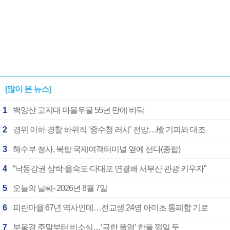
[많이 본 뉴스]
1
백양산 고지대 마을우물 55년 만에 바닥
2
경위 이하 경찰 하위직 ‘중수청 러시’ 전망…檢 기피와 대조
3
해수부 청사, 북항 국제여객터미널 옆에 선다(종합)
4
“낙동강권 삼락·을숙도·다대포 연결해 서부산 관광 키우자”
5
오늘의 날씨- 2026년 8월 7일
6
피란마을 67년 역사인데…전교생 24명 아미초 통폐합 기로
7
부울경 주말부터 비소식…‘극한 폭염’ 한풀 꺾일 듯