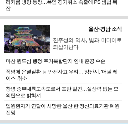
라커룸 냉탕 등장…폭염 경기취소 속출에 PS 셈법 복
잡
울산·경남 소식
진주성의 역사, 빛과 미디어로
되살아난다
마산 원도심 행정·주거복합단지 연내 준공 수순
폭염에 온열질환 등 안전사고 우려… 양산시, '어필 레
이스' 취소
창녕 중부내륙고속도로서 포탄 발견…살상력 없는 모
의탄으로 밝혀져
입원환자가 연달아 사망한 울산 한 정신의료기관 폐원
전망