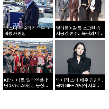
‘뺑소니 후 술타기 의혹’ 이
빨려들어갈 듯 스크린 속
재룡 재판행
시공간 변주…놀란의 메시
지는 ‘전쟁 속죄’
K팝 아이돌, '밀리언셀러'
‘라이징 스타’ 배우 김민하,
단 1.6%…30년간 등장
올해 BIFF 개막식 사회자
1182개팀 전수조사
확정