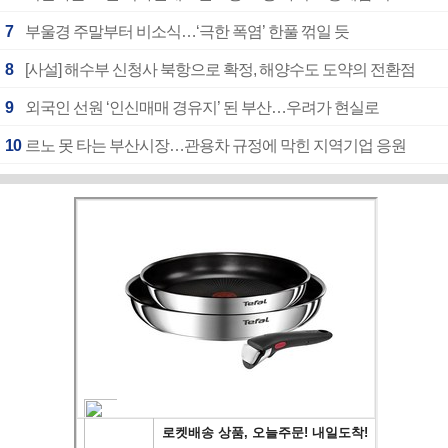
7
부울경 주말부터 비소식…‘극한 폭염’ 한풀 꺾일 듯
8
[사설] 해수부 신청사 북항으로 확정, 해양수도 도약의 전환점
9
외국인 선원 ‘인신매매 경유지’ 된 부산…우려가 현실로
10
르노 못 타는 부산시장…관용차 규정에 막힌 지역기업 응원