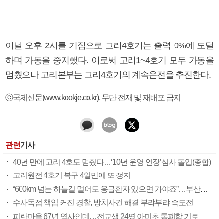
이날 오후 2시를 기점으로 고리4호기는 출력 0%에 도달
하며 가동을 중지했다. 이로써 고리1~4호기 모두 가동을
멈췄으나 고리본부는 고리4호기의 계속운전을 추진한다.
ⓒ국제신문(www.kookje.co.kr), 무단 전재 및 재배포 금지
관련
기사
40년 만에 고리 4호도 멈췄다…‘10년 운영 연장’심사 돌입(종합)
고리원전 4호기 복구 4일만에 또 정지
“600km 넘는 하늘길 멀어도 응급환자 있으면 가야죠”…부산소방항공대 활약상 눈길
수사독점 책임 커진 경찰, 방치사건 해결 부랴부랴 속도전
피란마을 67년 역사인데…전교생 24명 아미초 통폐합 기로