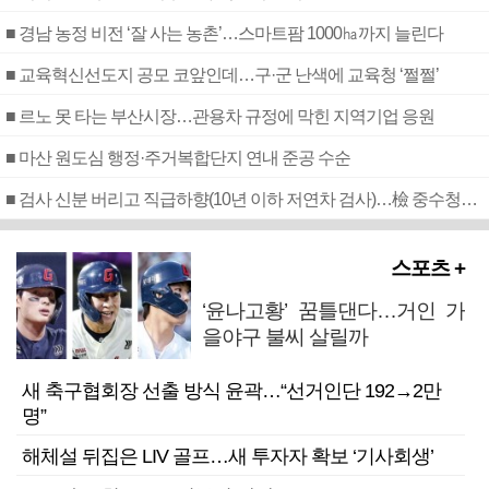
■ 경남 농정 비전 ‘잘 사는 농촌’…스마트팜 1000㏊까지 늘린다
■ 교육혁신선도지 공모 코앞인데…구·군 난색에 교육청 ‘쩔쩔’
■ 르노 못 타는 부산시장…관용차 규정에 막힌 지역기업 응원
■ 마산 원도심 행정·주거복합단지 연내 준공 수순
■ 검사 신분 버리고 직급하향(10년 이하 저연차 검사)…檢 중수청행 기피
스포츠 +
‘윤나고황’ 꿈틀댄다…거인 가
을야구 불씨 살릴까
새 축구협회장 선출 방식 윤곽…“선거인단 192→2만
명”
해체설 뒤집은 LIV 골프…새 투자자 확보 ‘기사회생’