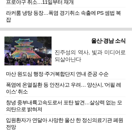
프로야구 취소…11일부터 재개
라커룸 냉탕 등장…폭염 경기취소 속출에 PS 셈법 복
잡
울산·경남 소식
진주성의 역사, 빛과 미디어로
되살아난다
마산 원도심 행정·주거복합단지 연내 준공 수순
폭염에 온열질환 등 안전사고 우려… 양산시, '어필 레
이스' 취소
창녕 중부내륙고속도로서 포탄 발견…살상력 없는 모
의탄으로 밝혀져
입원환자가 연달아 사망한 울산 한 정신의료기관 폐원
전망