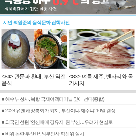
시인 최원준의 음식문화 잡학사전
<84> 관문과 환대, 부산 역전
<83> 여름 제주, 벤자리와 독
음식
가시치
■ 해수부 청사, 북항 국제여객터미널 옆에 선다(종합)
■ 2028 유엔 해양총회 개최지, ‘부산이냐 제주냐’ 10일 결정
■ 외국인 선원 ‘인신매매 경유지’ 된 부산…우려가 현실로
■ 비위 논란 부산TP, 외부인사 혁신위 설치