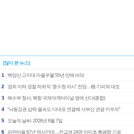
[많이 본 뉴스]
1
백양산 고지대 마을우물 55년 만에 바닥
2
경위 이하 경찰 하위직 ‘중수청 러시’ 전망…檢 기피와 대조
3
해수부 청사, 북항 국제여객터미널 옆에 선다(종합)
4
“낙동강권 삼락·을숙도·다대포 연결해 서부산 관광 키우자”
5
오늘의 날씨- 2026년 8월 7일
6
피란마을 67년 역사인데…전교생 24명 아미초 통폐합 기로