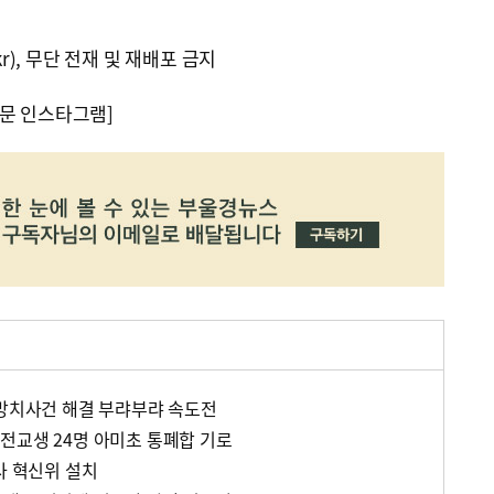
kr), 무단 전재 및 재배포 금지
문 인스타그램]
 방치사건 해결 부랴부랴 속도전
전교생 24명 아미초 통폐합 기로
사 혁신위 설치