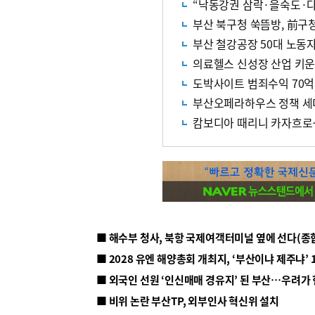
“낙동강권 삼락·을숙도·다
부산 북구청 쑥뜸방, 前구
부산 철강공장 50대 노동
의료헬스 신성장 산업 키
도박사이트 범죄수익 70억
부산오페라하우스 정책 세
캄보디아 때리니 카자흐로
■ 해수부 청사, 북항 국제여객터미널 옆에 선다(종
■ 2028 유엔 해양총회 개최지, ‘부산이냐 제주냐’ 
■ 외국인 선원 ‘인신매매 경유지’ 된 부산…우려가
■ 비위 논란 부산TP, 외부인사 혁신위 설치