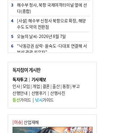
3
해수부 청사, 북항 국제여객터미널 옆에 선
다(종합)
4
[사설] 해수부 신청사 북항으로 확정, 해양
수도 도약의 전환점
5
오늘의 날씨- 2026년 8월 7일
6
“낙동강권 삼락·을숙도·다대포 연결해 서
부산 관광 키우자”
7
부울경 주말부터 비소식…‘극한 폭염’ 한풀
꺾일 듯
독자참여 게시판
8
피란마을 67년 역사인데…전교생 24명 아
독자투고
|
기사제보
미초 통폐합 기로
인사
|
모임
|
개업
|
결혼
|
출산
|
동정
|
부고
9
산행안내
외국인 선원 ‘인신매매 경유지’ 된 부산…
|
산행후기
|
산행사진
우려가 현실로
등산
가이드
|
낚시
가이드
10
교육혁신선도지 공모 코앞인데…구·군 난
색에 교육청 ‘쩔쩔’
[이슈]
산업재해