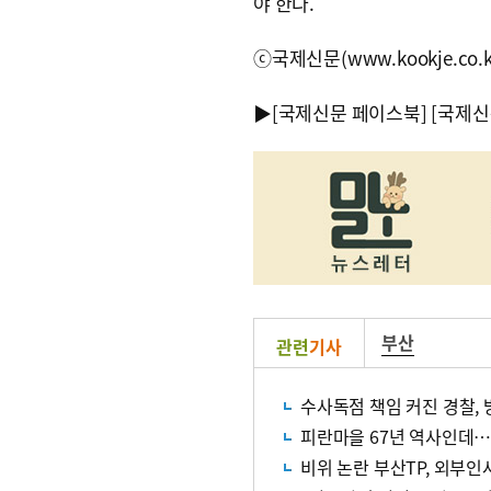
야 한다.
ⓒ국제신문(www.kookje.co.
▶
[국제신문 페이스북]
[국제신
부산
관련
기사
수사독점 책임 커진 경찰,
피란마을 67년 역사인데…
비위 논란 부산TP, 외부인