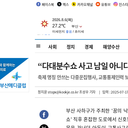
페이스북
엑스
카카오채널
유튜브
인스
사회
정치
경제
해양수산
“다대분수쇼 사고 남일 아니
축제 명칭 안쓰는 다중운집행사, 교통통제인력 보
정지윤 stopx@kookje.co.kr 조성우 기자
| 입력 : 2025-07-17
부산 사하구가 주최한 ‘꿈의 
쇼’ 직후 혼잡한 도로에서 신호
목을 건너던 아동이 교통사고