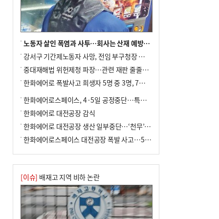
노동자 살인 폭염과 사투…회사는 산재 예방·전기료 절감 전력
강서구 기간제노동자 사망, 전임 부구청장 檢 송치
중대재해법 위헌제청 파장…관련 재판 줄줄이 브레이크
한화에어로 폭발사고 희생자 5명 중 3명, 7일 영면
한화에어로스페이스, 4·5일 공정중단…특별 안전점검
한화에어로 대전공장 감식
한화에어로 대전공장 생산 일부중단…‘천무’ 수출 비상
한화에어로스페이스 대전공장 폭발 사고…5명 사망·2명 부상(종합)
[이슈]
배재고 지역 비하 논란