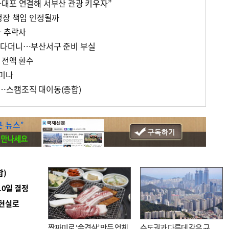
대포 연결해 서부산 관광 키우자”
청장 책임 인정될까
자 추락사
운다더니…부산서구 준비 부실
 전액 환수
미나
…스캠조직 대이동(종합)
합)
10일 결정
 현실로
짬짜미로 ‘金겹살’ 만든 업체
수도권과 다른데 같은 규