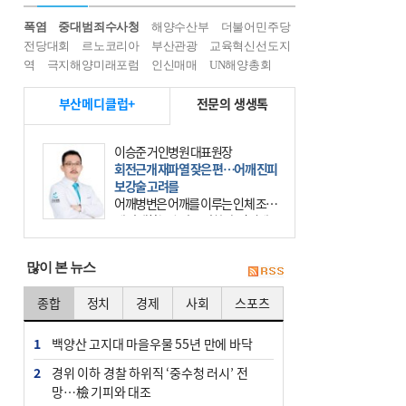
폭염
중대범죄수사청
해양수산부
더불어민주당
전당대회
르노코리아
부산관광
교육혁신선도지
역
극지해양미래포럼
인신매매
UN해양총회
부산메디클럽+
전문의 생생톡
이승준 거인병원 대표원장
회전근개 재파열 잦은 편…어깨 진피
보강술 고려를
어깨병변은 어깨를 이루는 인체 조직
에 발생하는 손상을 말한다. 여기에
는 오십견과 회전근개 증후군, 어깨
의 석회성 힘줄염 등이 있다. 국민건
많이 본 뉴스
강보험에 의하면 어깨병변
종합
정치
경제
사회
스포츠
1
백양산 고지대 마을우물 55년 만에 바닥
2
경위 이하 경찰 하위직 ‘중수청 러시’ 전
망…檢 기피와 대조