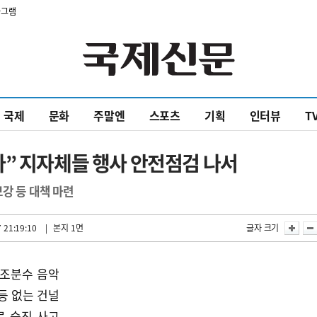
타그램
국제
문화
주말엔
스포츠
기획
인터뷰
T
다” 지자체들 행사 안전점검 나서
강 등 대책 마련
 21:19:10
| 본지 1면
글자 크기
낙조분수 음악
등 없는 건널
로 숨진 사고