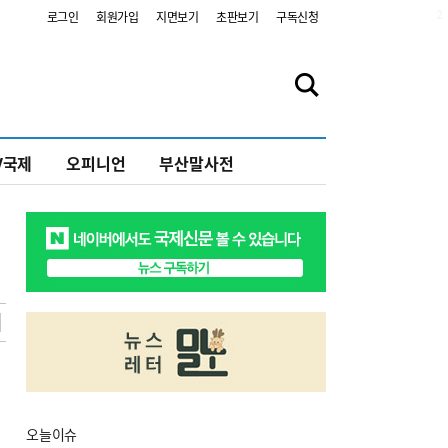
2
로그인
회원가입
지면보기
초판보기
구독신청
V국제
오피니언
부산말사전
오늘
이슈