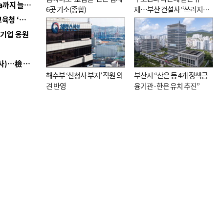
■ 경남 농정 비전 ‘잘 사는 농촌’…스마트팜 1000㏊까지 늘린다
6곳 기소(종합)
제…부산 건설사 “쓰러지기
■ 교육혁신선도지 공모 코앞인데…구·군 난색에 교육청 ‘쩔쩔’
직전”
역기업 응원
■ 검사 신분 버리고 직급하향(10년 이하 저연차 검사)…檢 중수청행 기피
해수부 ‘신청사 부지’ 직원 의
부산시 “산은 등 4개 정책금
견 반영
융기관·한은 유치 추진”