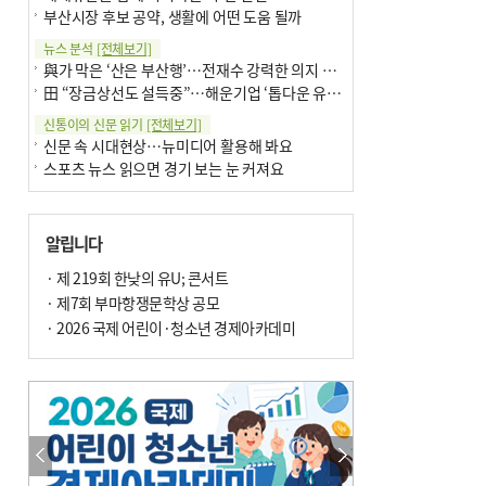
부산시장 후보 공약, 생활에 어떤 도움 될까
뉴스 분석
[전체보기]
與가 막은 ‘산은 부산행’…전재수 강력한 의지 표명 없인 공염불
田 “장금상선도 설득중”…해운기업 ‘톱다운 유치전’ 가속
신통이의 신문 읽기
[전체보기]
신문 속 시대현상…뉴미디어 활용해 봐요
스포츠 뉴스 읽으면 경기 보는 눈 커져요
어떻게 생각하십니까
[전체보기]
구·군 승진 축하화분 관행 없애자니 소상공인 울상
알립니다
3년째 병상에 있는 구의원…의정활동 못해도 월급 그대로
팩트체크
· 제 219회 한낮의 유U; 콘서트
[전체보기]
금정산 반려견 데리고 갈 수 있나…알아보니 ‘국립공원은 출입 불가’
· 제7회 부마항쟁문학상 공모
서울 도림천도 공업용수 활용한다는 사례, 정수 없이 한강물 공급…수질만 공업용수
· 2026 국제 어린이·청소년 경제아카데미
포토에세이
[전체보기]
연꽃 위 개개비
의령 한우산 털중나리
한 손 뉴스
[전체보기]
시민이 개발한 폭염 대응 앱 ‘그늘로’ 길안내 지도 등 인기
골목 맛집 발굴 고메 셀렉션…부산시, 페스티벌 시월 연계