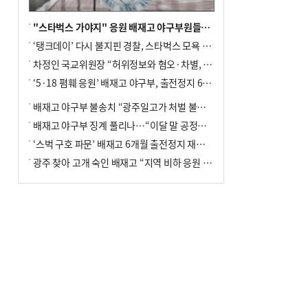
"스타벅스 가야지" 응원 배재고 야구부원들, 학교서 징계 처분
‘탱크데이’ 다시 불지핀 경찰, 스타벅스 모욕 혐의 압수수색
차정인 국교위원장 “허위정보와 혐오·차별, 학교 교실까지 유입"
‘5·18 폄훼 응원’ 배재고 야구부, 출전정지 6개월→1개월 감경
배재고 야구부 불송치 “광주일고가 처벌 불원 의사 표해”
배재고 야구부 징계 풀리나…“이달 말 공정위서 재심의”
‘스벅 구호 파문’ 배재고 6개월 출전정지 재심 신청키로
광주 찾아 고개 숙인 배재고 “지역 비하 응원 잘못”(종합)