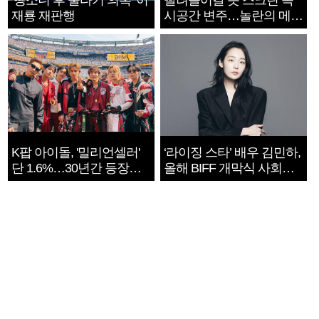
‘뺑소니 후 술타기 의혹’ 이
빨려들어갈 듯 스크린 속
재룡 재판행
시공간 변주…놀란의 메시
지는 ‘전쟁 속죄’
K팝 아이돌, '밀리언셀러'
‘라이징 스타’ 배우 김민하,
단 1.6%…30년간 등장
올해 BIFF 개막식 사회자
1182개팀 전수조사
확정