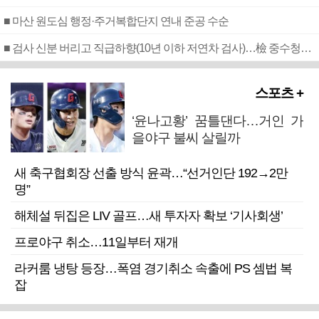
■ 마산 원도심 행정·주거복합단지 연내 준공 수순
■ 검사 신분 버리고 직급하향(10년 이하 저연차 검사)…檢 중수청행 기피
스포츠 +
‘윤나고황’ 꿈틀댄다…거인 가
을야구 불씨 살릴까
새 축구협회장 선출 방식 윤곽…“선거인단 192→2만
명”
해체설 뒤집은 LIV 골프…새 투자자 확보 ‘기사회생’
프로야구 취소…11일부터 재개
라커룸 냉탕 등장…폭염 경기취소 속출에 PS 셈법 복
잡