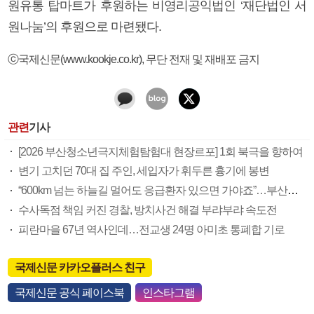
원유통 탑마트가 후원하는 비영리공익법인 ‘재단법인 서
원나눔’의 후원으로 마련됐다.
ⓒ국제신문(www.kookje.co.kr), 무단 전재 및 재배포 금지
관련
기사
[2026 부산청소년극지체험탐험대 현장르포] 1회 북극을 향하여
변기 고치던 70대 집 주인, 세입자가 휘두른 흉기에 봉변
“600km 넘는 하늘길 멀어도 응급환자 있으면 가야죠”…부산소방항공대 활약상 눈길
수사독점 책임 커진 경찰, 방치사건 해결 부랴부랴 속도전
피란마을 67년 역사인데…전교생 24명 아미초 통폐합 기로
국제신문 카카오플러스 친구
국제신문 공식 페이스북
인스타그램