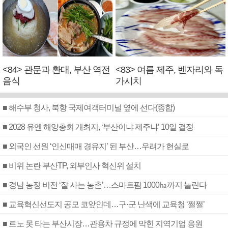
<84> 관문과 환대, 부산 역전
<83> 여름 제주, 벤자리와 독
음식
가시치
■ 해수부 청사, 북항 국제여객터미널 옆에 선다(종합)
■ 2028 유엔 해양총회 개최지, ‘부산이냐 제주냐’ 10일 결정
■ 외국인 선원 ‘인신매매 경유지’ 된 부산…우려가 현실로
■ 비위 논란 부산TP, 외부인사 혁신위 설치
■ 경남 농정 비전 ‘잘 사는 농촌’…스마트팜 1000㏊까지 늘린다
■ 교육혁신선도지 공모 코앞인데…구·군 난색에 교육청 ‘쩔쩔’
■ 르노 못 타는 부산시장…관용차 규정에 막힌 지역기업 응원