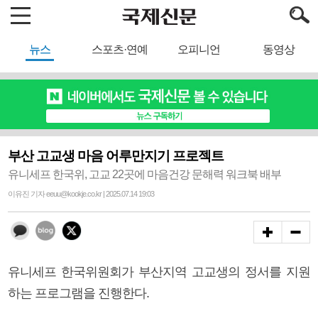
뉴스
스포츠·연예
오피니언
동영상
부산 고교생 마음 어루만지기 프로젝트
유니세프 한국위, 고교 22곳에 마음건강 문해력 워크북 배부
이유진 기자 eeuu@kookje.co.kr | 2025.07.14 19:03
유니세프 한국위원회가 부산지역 고교생의 정서를 지원
하는 프로그램을 진행한다.