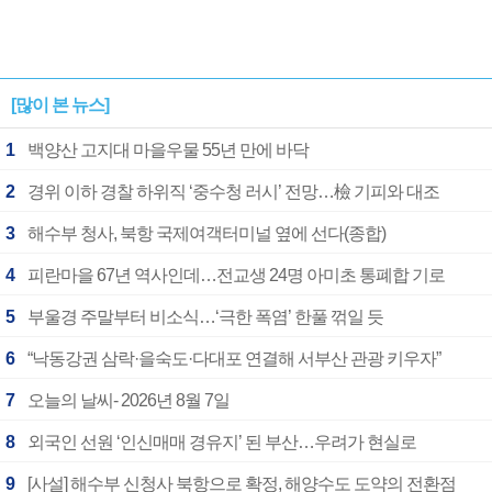
[많이 본 뉴스]
1
백양산 고지대 마을우물 55년 만에 바닥
2
경위 이하 경찰 하위직 ‘중수청 러시’ 전망…檢 기피와 대조
3
해수부 청사, 북항 국제여객터미널 옆에 선다(종합)
4
피란마을 67년 역사인데…전교생 24명 아미초 통폐합 기로
5
부울경 주말부터 비소식…‘극한 폭염’ 한풀 꺾일 듯
6
“낙동강권 삼락·을숙도·다대포 연결해 서부산 관광 키우자”
7
오늘의 날씨- 2026년 8월 7일
8
외국인 선원 ‘인신매매 경유지’ 된 부산…우려가 현실로
9
[사설] 해수부 신청사 북항으로 확정, 해양수도 도약의 전환점