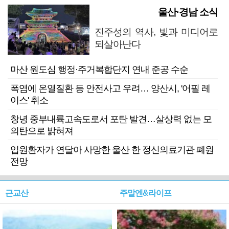
울산·경남 소식
진주성의 역사, 빛과 미디어로
되살아난다
마산 원도심 행정·주거복합단지 연내 준공 수순
폭염에 온열질환 등 안전사고 우려… 양산시, '어필 레
이스' 취소
창녕 중부내륙고속도로서 포탄 발견…살상력 없는 모
의탄으로 밝혀져
입원환자가 연달아 사망한 울산 한 정신의료기관 폐원
전망
근교산
주말엔&라이프