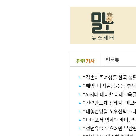
인터뷰
관련
기사
“결혼이주여성들 한국 생활
“해양·디지털금융 등 부산
“AI시대 대비할 미래교육
“전력반도체 생태계·메모리
“대형선망업 노후선박 교체 
“다대포서 영화와 바다, 역
“청년유출 막으려면 부산판