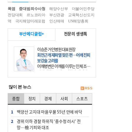
폭염
중대범죄수사청
해양수산부
더불어민주당
전당대회
르노코리아
부산관광
교육혁신선도지
역
극지해양미래포럼
인신매매
UN해양총회
부산메디클럽+
전문의 생생톡
이승준 거인병원 대표원장
회전근개 재파열 잦은 편…어깨 진피
보강술 고려를
어깨병변은 어깨를 이루는 인체 조직
에 발생하는 손상을 말한다. 여기에
는 오십견과 회전근개 증후군, 어깨
의 석회성 힘줄염 등이 있다. 국민건
많이 본 뉴스
강보험에 의하면 어깨병변
종합
정치
경제
사회
스포츠
1
백양산 고지대 마을우물 55년 만에 바닥
2
경위 이하 경찰 하위직 ‘중수청 러시’ 전
망…檢 기피와 대조