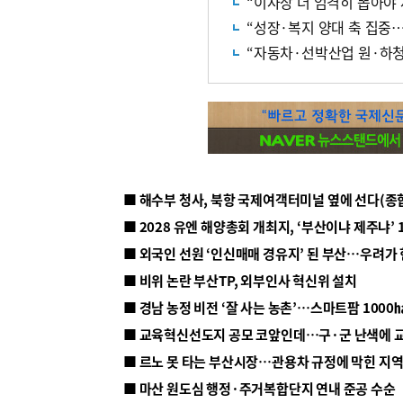
“이사장 더 엄격히 뽑아야
“성장·복지 양대 축 집중
“자동차·선박산업 원·하청
■ 해수부 청사, 북항 국제여객터미널 옆에 선다(종
■ 2028 유엔 해양총회 개최지, ‘부산이냐 제주냐’ 
■ 외국인 선원 ‘인신매매 경유지’ 된 부산…우려가
■ 비위 논란 부산TP, 외부인사 혁신위 설치
■ 르노 못 타는 부산시장…관용차 규정에 막힌 지
■ 마산 원도심 행정·주거복합단지 연내 준공 수순