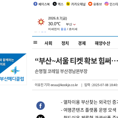
페이스북
엑스
카카오채널
유튜브
인스
사회
정치
경제
해양수산
“부산~서울 티켓 확보 힘써
손명철 코레일 부산경남본부장
이유진 기자
eeuu@kookje.co.kr
| 입력 : 2025-07-08 18:40
- 열차이용 부산찾는 외국인 증
- 여행콘텐츠 플랫폼 운영 모색
- 철도이용 체류형 관광상품 준