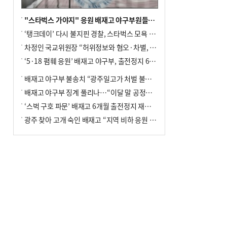
"스타벅스 가야지" 응원 배재고 야구부원들, 학교서 징계 처분
‘탱크데이’ 다시 불지핀 경찰, 스타벅스 모욕 혐의 압수수색
차정인 국교위원장 “허위정보와 혐오·차별, 학교 교실까지 유입"
‘5·18 폄훼 응원’ 배재고 야구부, 출전정지 6개월→1개월 감경
배재고 야구부 불송치 “광주일고가 처벌 불원 의사 표해”
배재고 야구부 징계 풀리나…“이달 말 공정위서 재심의”
‘스벅 구호 파문’ 배재고 6개월 출전정지 재심 신청키로
광주 찾아 고개 숙인 배재고 “지역 비하 응원 잘못”(종합)