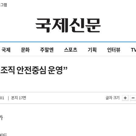
타그램
국제
문화
주말엔
스포츠
기획
인터뷰
T
…조직 안전중심 운영”
:01
| 본지 17면
글자 크기
가
비도