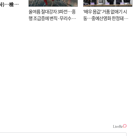
■ 검사 신분 버리고 직급하향(10년 이하 저연차 검사)…檢 중수청행 기피
올여름 절대강자 3파전…흥
‘배우 몸값’ 거품 없애기 시
행 조급증에 변칙·무리수 마
동…중예산영화 한정돼 실
케팅도
효성 의문도