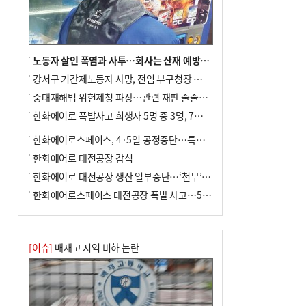
노동자 살인 폭염과 사투…회사는 산재 예방·전기료 절감 전력
강서구 기간제노동자 사망, 전임 부구청장 檢 송치
중대재해법 위헌제청 파장…관련 재판 줄줄이 브레이크
한화에어로 폭발사고 희생자 5명 중 3명, 7일 영면
한화에어로스페이스, 4·5일 공정중단…특별 안전점검
한화에어로 대전공장 감식
한화에어로 대전공장 생산 일부중단…‘천무’ 수출 비상
한화에어로스페이스 대전공장 폭발 사고…5명 사망·2명 부상(종합)
[이슈]
배재고 지역 비하 논란