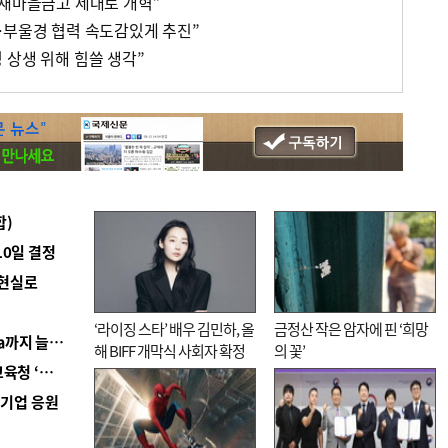
 새마을금고 제대로 개혁”
…부울경 협력 속도감있게 추진”
 상생 위해 힘쓸 생각”
합)
10일 결정
 현실로
‘라이징 스타’ 배우 김민하, 올
금정산 작은 암자에 핀 ‘희망
■ 경남 농정 비전 ‘잘 사는 농촌’…스마트팜 1000㏊까지 늘린다
해 BIFF 개막식 사회자 확정
의 꽃’
■ 교육혁신선도지 공모 코앞인데…구·군 난색에 교육청 ‘쩔쩔’
역기업 응원