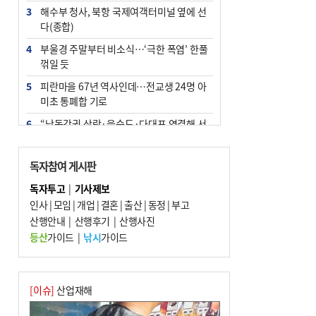
3
해수부 청사, 북항 국제여객터미널 옆에 선
다(종합)
4
부울경 주말부터 비소식…‘극한 폭염’ 한풀
꺾일 듯
5
피란마을 67년 역사인데…전교생 24명 아
미초 통폐합 기로
6
“낙동강권 삼락·을숙도·다대포 연결해 서
부산 관광 키우자”
7
오늘의 날씨- 2026년 8월 7일
독자참여 게시판
8
외국인 선원 ‘인신매매 경유지’ 된 부산…
독자투고
|
기사제보
우려가 현실로
인사
|
모임
|
개업
|
결혼
|
출산
|
동정
|
부고
9
산행안내
[사설] 해수부 신청사 북항으로 확정, 해양
|
산행후기
|
산행사진
수도 도약의 전환점
등산
가이드
|
낚시
가이드
10
르노 못 타는 부산시장…관용차 규정에 막
힌 지역기업 응원
[이슈]
산업재해