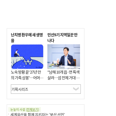
난치병 환우에 새 생명
민선9기 지역일꾼 만
을
나다
노숙 방황 끝 ‘27년 만
“남해 10개 읍·면 특색
의 가족 상봉’…어머니
살려…섬 전체 거대 정
와 행복 꿈꿔
원으로 조성”
눈높이 사설
[전체보기]
세계유산을 함께 지키자는 ‘부산 선언’