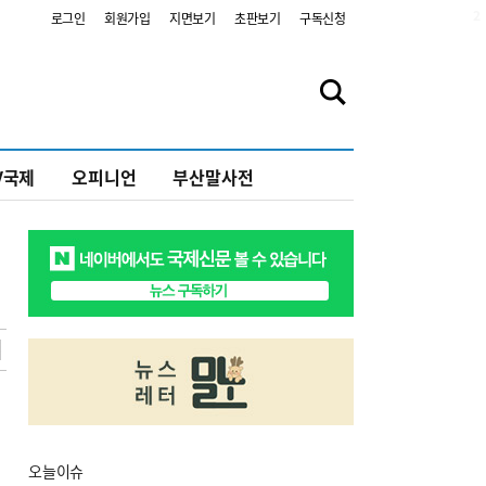
2
로그인
회원가입
지면보기
초판보기
구독신청
V국제
오피니언
부산말사전
오늘
이슈