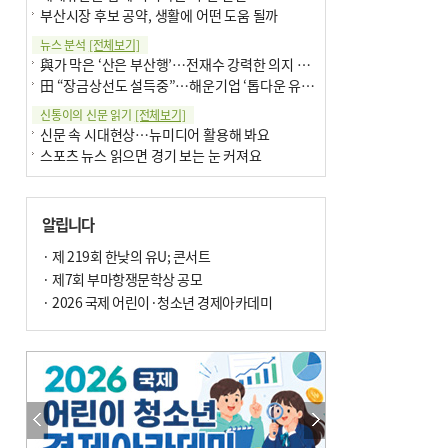
부산시장 후보 공약, 생활에 어떤 도움 될까
뉴스 분석
[전체보기]
與가 막은 ‘산은 부산행’…전재수 강력한 의지 표명 없인 공염불
田 “장금상선도 설득중”…해운기업 ‘톱다운 유치전’ 가속
신통이의 신문 읽기
[전체보기]
신문 속 시대현상…뉴미디어 활용해 봐요
스포츠 뉴스 읽으면 경기 보는 눈 커져요
어떻게 생각하십니까
[전체보기]
구·군 승진 축하화분 관행 없애자니 소상공인 울상
알립니다
3년째 병상에 있는 구의원…의정활동 못해도 월급 그대로
팩트체크
· 제 219회 한낮의 유U; 콘서트
[전체보기]
금정산 반려견 데리고 갈 수 있나…알아보니 ‘국립공원은 출입 불가’
· 제7회 부마항쟁문학상 공모
서울 도림천도 공업용수 활용한다는 사례, 정수 없이 한강물 공급…수질만 공업용수
· 2026 국제 어린이·청소년 경제아카데미
포토에세이
[전체보기]
연꽃 위 개개비
의령 한우산 털중나리
한 손 뉴스
[전체보기]
시민이 개발한 폭염 대응 앱 ‘그늘로’ 길안내 지도 등 인기
골목 맛집 발굴 고메 셀렉션…부산시, 페스티벌 시월 연계