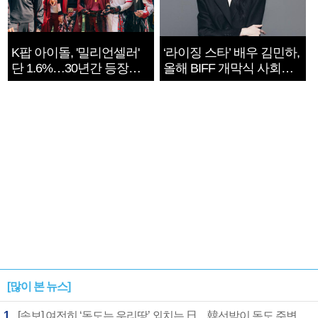
K팝 아이돌, '밀리언셀러'
‘라이징 스타’ 배우 김민하,
단 1.6%…30년간 등장
올해 BIFF 개막식 사회자
1182개팀 전수조사
확정
[많이 본 뉴스]
1
[속보] 여전히 ‘독도는 우리땅’ 외치는 日…韓선박이 독도 주변 해양조사 활동하자 반발