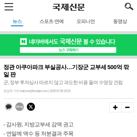
뉴스
스포츠·연예
오피니언
동영상
정관 아쿠아파크 부실공사…기장군 교부세 500억 깎
일 판
군, 정부 투자심사 따르지 않고 과도한 비용 들여 수영장 건립
조성우 기자 holycow@kookje.co.kr | 2025.07.08 19:33
- 감사원, 지방교부세 감액 권고
- 연말께 액수 등 처분결과 주목