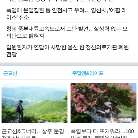
폭염에 온열질환 등 안전사고 우려… 양산시, '어필 레
이스' 취소
창녕 중부내륙고속도로서 포탄 발견…살상력 없는 모
의탄으로 밝혀져
입원환자가 연달아 사망한 울산 한 정신의료기관 폐원
전망
근교산
주말엔&라이프
근교산&그너머…상주·문경
폭염보다 더 뜨거워라…100