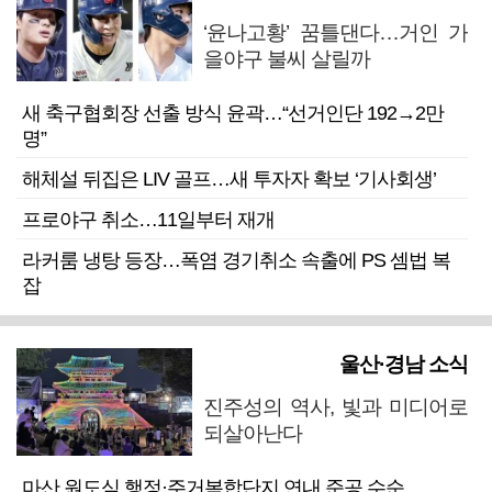
‘윤나고황’ 꿈틀댄다…거인 가
을야구 불씨 살릴까
새 축구협회장 선출 방식 윤곽…“선거인단 192→2만
명”
해체설 뒤집은 LIV 골프…새 투자자 확보 ‘기사회생’
프로야구 취소…11일부터 재개
라커룸 냉탕 등장…폭염 경기취소 속출에 PS 셈법 복
잡
울산·경남 소식
진주성의 역사, 빛과 미디어로
되살아난다
마산 원도심 행정·주거복합단지 연내 준공 수순