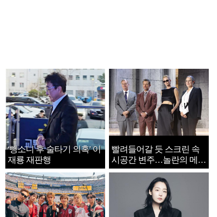
‘뺑소니 후 술타기 의혹’ 이
빨려들어갈 듯 스크린 속
재룡 재판행
시공간 변주…놀란의 메시
지는 ‘전쟁 속죄’