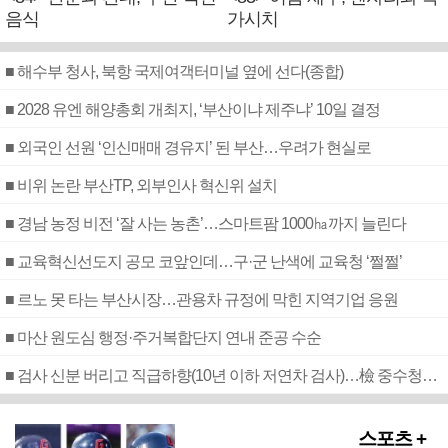
음식
가시치
■ 해수부 청사, 북항 국제여객터미널 옆에 선다(종합)
■ 2028 유엔 해양총회 개최지, ‘부산이냐 제주냐’ 10일 결정
■ 외국인 선원 ‘인신매매 경유지’ 된 부산…우려가 현실로
■ 비위 논란 부산TP, 외부인사 혁신위 설치
■ 경남 농정 비전 ‘잘 사는 농촌’…스마트팜 1000㏊까지 늘린다
■ 교육혁신선도지 공모 코앞인데…구·군 난색에 교육청 ‘쩔쩔’
■ 르노 못 타는 부산시장…관용차 규정에 막힌 지역기업 응원
■ 마산 원도심 행정·주거복합단지 연내 준공 수순
■ 검사 신분 버리고 직급하향(10년 이하 저연차 검사)…檢 중수청행 기피
스포츠 +