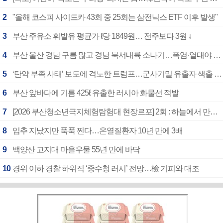
2
"올해 코스피 사이드카 43회 중 25회는 삼전닉스 ETF 이후 발생"
3
부산 주유소 휘발유 평균가 ℓ당 1849원… 전주보다 3원 ↓
4
부산 울산 경남 구름 많고 경남 북서내륙 소나기…폭염·열대야 계속
5
‘탄약 부족 사태’ 보도에 격노한 트럼프…군사기밀 유출자 색출 지시
6
부산 앞바다에 기름 425ℓ 유출한 러시아 화물선 적발
7
[2026 부산청소년극지체험탐험대 현장르포] 2회 : 하늘에서 만난 얼음의 나라
8
입추 지났지만 푹푹 찐다…온열질환자 10년 만에 3배
9
백양산 고지대 마을우물 55년 만에 바닥
10
경위 이하 경찰 하위직 ‘중수청 러시’ 전망…檢 기피와 대조