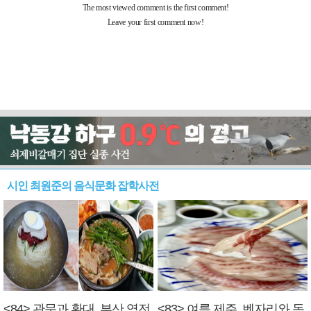
시인 최원준의 음식문화 잡학사전
<84> 관문과 환대, 부산 역전
<83> 여름 제주, 벤자리와 독