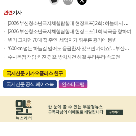
관련
기사
[2026 부산청소년극지체험탐험대 현장르포] 2회 : 하늘에서 만난 얼음의 나라
[2026 부산청소년극지체험탐험대 현장르포] 1회 북극을 향하여
변기 고치던 70대 집 주인, 세입자가 휘두른 흉기에 봉변
“600km 넘는 하늘길 멀어도 응급환자 있으면 가야죠”…부산소방항공대 활약상 눈길
수사독점 책임 커진 경찰, 방치사건 해결 부랴부랴 속도전
국제신문 카카오플러스 친구
국제신문 공식 페이스북
인스타그램