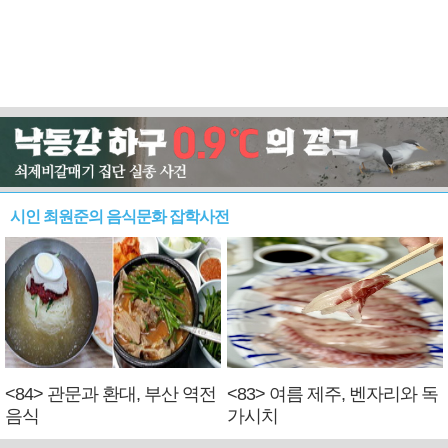
시인 최원준의 음식문화 잡학사전
<84> 관문과 환대, 부산 역전
<83> 여름 제주, 벤자리와 독
음식
가시치