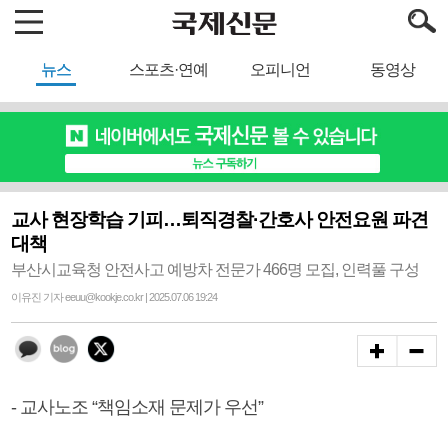
뉴스
스포츠·연예
오피니언
동영상
교사 현장학습 기피…퇴직경찰·간호사 안전요원 파견
대책
부산시교육청 안전사고 예방차 전문가 466명 모집, 인력풀 구성
이유진 기자 eeuu@kookje.co.kr | 2025.07.06 19:24
- 교사노조 “책임소재 문제가 우선”