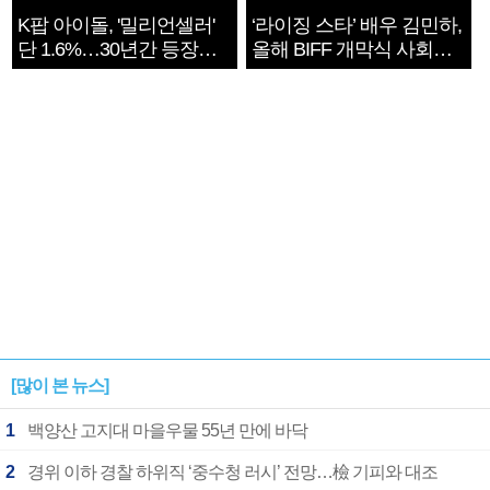
K팝 아이돌, '밀리언셀러'
‘라이징 스타’ 배우 김민하,
단 1.6%…30년간 등장
올해 BIFF 개막식 사회자
1182개팀 전수조사
확정
[많이 본 뉴스]
1
백양산 고지대 마을우물 55년 만에 바닥
2
경위 이하 경찰 하위직 ‘중수청 러시’ 전망…檢 기피와 대조