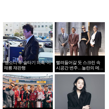
‘뺑소니 후 술타기 의혹’ 이
빨려들어갈 듯 스크린 속
재룡 재판행
시공간 변주…놀란의 메시
지는 ‘전쟁 속죄’