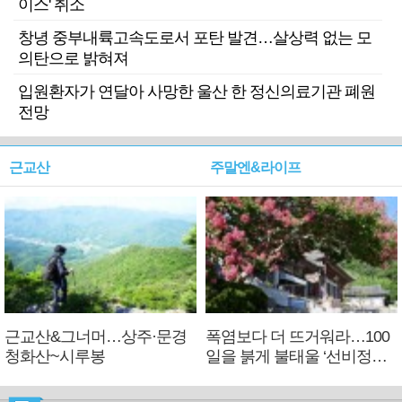
이스' 취소
창녕 중부내륙고속도로서 포탄 발견…살상력 없는 모
의탄으로 밝혀져
입원환자가 연달아 사망한 울산 한 정신의료기관 폐원
전망
근교산
주말엔&라이프
근교산&그너머…상주·문경
폭염보다 더 뜨거워라…100
청화산~시루봉
일을 붉게 불태울 ‘선비정신’
피었네