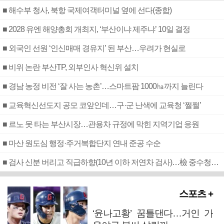
■ 해수부 청사, 북항 국제여객터미널 옆에 선다(종합)
■ 2028 유엔 해양총회 개최지, ‘부산이냐 제주냐’ 10일 결정
■ 외국인 선원 ‘인신매매 경유지’ 된 부산…우려가 현실로
■ 비위 논란 부산TP, 외부인사 혁신위 설치
■ 경남 농정 비전 ‘잘 사는 농촌’…스마트팜 1000㏊까지 늘린다
■ 교육혁신선도지 공모 코앞인데…구·군 난색에 교육청 ‘쩔쩔’
■ 르노 못 타는 부산시장…관용차 규정에 막힌 지역기업 응원
■ 마산 원도심 행정·주거복합단지 연내 준공 수순
■ 검사 신분 버리고 직급하향(10년 이하 저연차 검사)…檢 중수청행 기피
스포츠 +
‘윤나고황’ 꿈틀댄다…거인 가