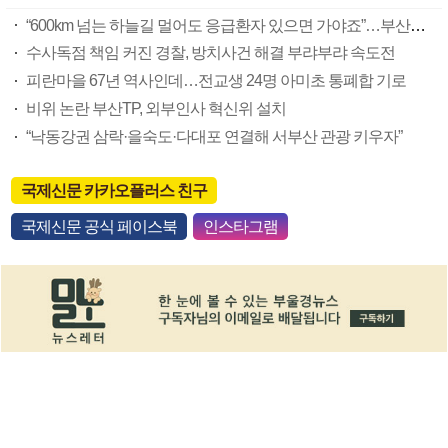
“600km 넘는 하늘길 멀어도 응급환자 있으면 가야죠”…부산소방항공대 활약상 눈길
수사독점 책임 커진 경찰, 방치사건 해결 부랴부랴 속도전
피란마을 67년 역사인데…전교생 24명 아미초 통폐합 기로
비위 논란 부산TP, 외부인사 혁신위 설치
“낙동강권 삼락·을숙도·다대포 연결해 서부산 관광 키우자”
국제신문 카카오플러스 친구
국제신문 공식 페이스북
인스타그램