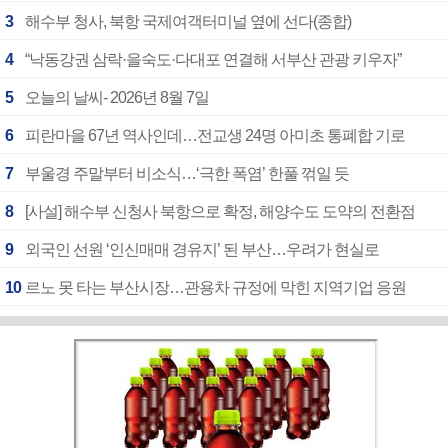
3
해수부 청사, 북항 국제여객터미널 옆에 선다(종합)
4
“낙동강권 삼락·을숙도·다대포 연결해 서부산 관광 키우자”
5
오늘의 날씨- 2026년 8월 7일
6
피란마을 67년 역사인데…전교생 24명 아미초 통폐합 기로
7
부울경 주말부터 비소식…‘극한 폭염’ 한풀 꺾일 듯
8
[사설] 해수부 신청사 북항으로 확정, 해양수도 도약의 전환점
9
외국인 선원 ‘인신매매 경유지’ 된 부산…우려가 현실로
10
르노 못 타는 부산시장…관용차 규정에 막힌 지역기업 응원