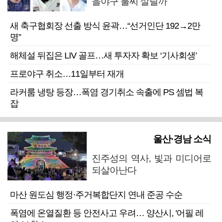
을야구 불씨 살릴까
새 축구협회장 선출 방식 윤곽…“선거인단 192→2만
명”
해체설 뒤집은 LIV 골프…새 투자자 확보 ‘기사회생’
프로야구 취소…11일부터 재개
라커룸 냉탕 등장…폭염 경기취소 속출에 PS 셈법 복
잡
울산·경남 소식
진주성의 역사, 빛과 미디어로
되살아난다
마산 원도심 행정·주거복합단지 연내 준공 수순
폭염에 온열질환 등 안전사고 우려… 양산시, '어필 레