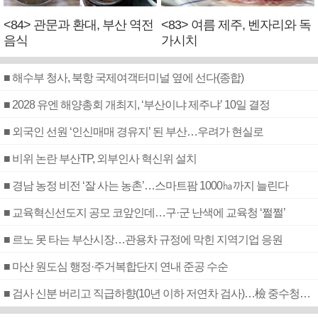
<84> 관문과 환대, 부산 역전
<83> 여름 제주, 벤자리와 독
음식
가시치
■ 해수부 청사, 북항 국제여객터미널 옆에 선다(종합)
■ 2028 유엔 해양총회 개최지, ‘부산이냐 제주냐’ 10일 결정
■ 외국인 선원 ‘인신매매 경유지’ 된 부산…우려가 현실로
■ 비위 논란 부산TP, 외부인사 혁신위 설치
■ 경남 농정 비전 ‘잘 사는 농촌’…스마트팜 1000㏊까지 늘린다
■ 교육혁신선도지 공모 코앞인데…구·군 난색에 교육청 ‘쩔쩔’
■ 르노 못 타는 부산시장…관용차 규정에 막힌 지역기업 응원
■ 마산 원도심 행정·주거복합단지 연내 준공 수순
■ 검사 신분 버리고 직급하향(10년 이하 저연차 검사)…檢 중수청행 기피