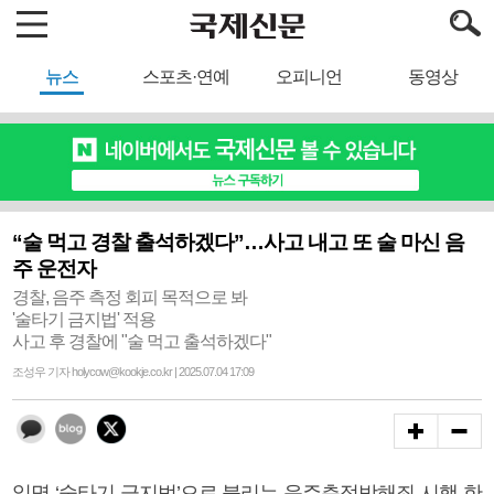
뉴스
스포츠·연예
오피니언
동영상
“술 먹고 경찰 출석하겠다”…사고 내고 또 술 마신 음
주 운전자
경찰, 음주 측정 회피 목적으로 봐
'술타기 금지법' 적용
사고 후 경찰에 "술 먹고 출석하겠다"
조성우 기자 holycow@kookje.co.kr | 2025.07.04 17:09
일명 ‘술타기 금지법’으로 불리는 음주측정방해죄 시행 한