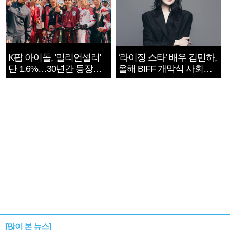
K팝 아이돌, '밀리언셀러'
‘라이징 스타’ 배우 김민하,
단 1.6%…30년간 등장
올해 BIFF 개막식 사회자
1182개팀 전수조사
확정
[많이 본 뉴스]