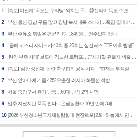
1
[속보] 여전히 ‘독도는 우리땅’ 외치는 日…韓선박이 독도 주변 해양조사 활동하자 반발
2
부산 울산 경남 구름 많고 경남 북서내륙 소나기…폭염·열대야 계속
3
부산 주유소 휘발유 평균가 ℓ당 1849원… 전주보다 3원 ↓
4
"올해 코스피 사이드카 43회 중 25회는 삼전닉스 ETF 이후 발생"
5
‘탄약 부족 사태’ 보도에 격노한 트럼프…군사기밀 유출자 색출 지시
6
[속보] ‘심판 성접대’ 논란 축구협회 공식 사과…“현재는 부적절 행위 없어”
7
부산 앞바다에 기름 425ℓ 유출한 러시아 화물선 적발
8
서울 중랑구서 흉기 난동…60대 남성 2명 사망
9
입추 지났지만 푹푹 찐다…온열질환자 10년 만에 3배
10
[2026 부산청소년극지체험탐험대 현장르포] 2회 : 하늘에서 만난 얼음의 나라