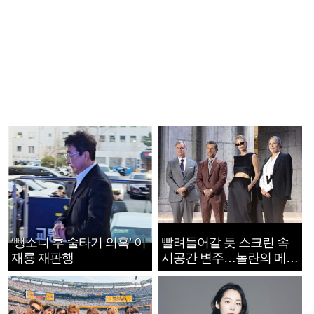
‘뺑소니 후 술타기 의혹’ 이
빨려들어갈 듯 스크린 속
재룡 재판행
시공간 변주…놀란의 메시
지는 ‘전쟁 속죄’