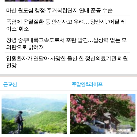
마산 원도심 행정·주거복합단지 연내 준공 수순
폭염에 온열질환 등 안전사고 우려… 양산시, '어필 레
이스' 취소
창녕 중부내륙고속도로서 포탄 발견…살상력 없는 모
의탄으로 밝혀져
입원환자가 연달아 사망한 울산 한 정신의료기관 폐원
전망
근교산
주말엔&라이프