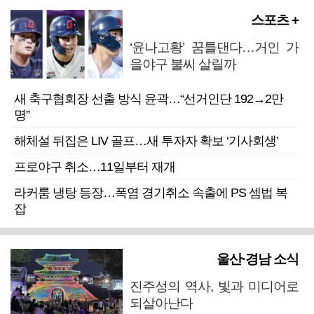
스포츠 +
‘윤나고황’ 꿈틀댄다…거인 가
을야구 불씨 살릴까
새 축구협회장 선출 방식 윤곽…“선거인단 192→2만
명”
해체설 뒤집은 LIV 골프…새 투자자 확보 ‘기사회생’
프로야구 취소…11일부터 재개
라커룸 냉탕 등장…폭염 경기취소 속출에 PS 셈법 복
잡
울산·경남 소식
진주성의 역사, 빛과 미디어로
되살아난다