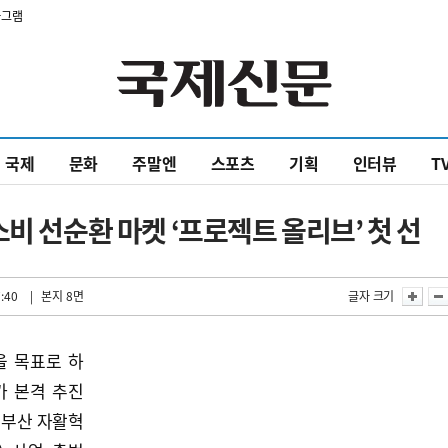
타그램
국제
문화
주말엔
스포츠
기획
인터뷰
T
비 선순환 마켓 ‘프로젝트 올리브’ 첫 선
:40
| 본지 8면
글자 크기
을 목표로 하
가 본격 추진
‘부산 자활혁