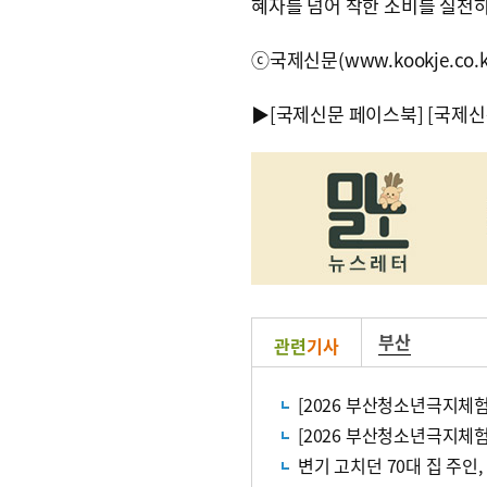
혜자를 넘어 착한 소비를 실천
ⓒ국제신문(www.kookje.co.
▶
[국제신문 페이스북]
[국제신
부산
관련
기사
[2026 부산청소년극지체험
[2026 부산청소년극지체
변기 고치던 70대 집 주인