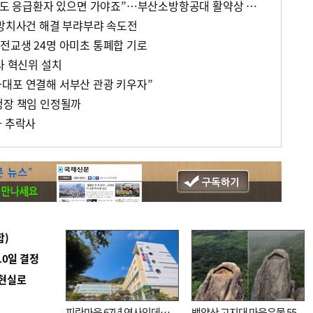
“600km 넘는 하늘길 멀어도 응급환자 있으면 가야죠”…부산소방항공대 활약상 눈길
 방치사건 해결 부랴부랴 속도전
전교생 24명 아미초 통폐합 기로
사 혁신위 설치
대포 연결해 서부산 관광 키우자”
청장 책임 인정될까
자 추락사
합)
10일 결정
 현실로
피란마을 67년 역사인데…
백양산 고지대 마을우물 55