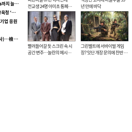
■ 경남 농정 비전 ‘잘 사는 농촌’…스마트팜 1000㏊까지 늘린다
전교생 24명 아미초 통폐합
년 만에 바닥
■ 교육혁신선도지 공모 코앞인데…구·군 난색에 교육청 ‘쩔쩔’
기로
역기업 응원
■ 검사 신분 버리고 직급하향(10년 이하 저연차 검사)…檢 중수청행 기피
빨려들어갈 듯 스크린 속 시
그린벨트에 서바이벌 게임
공간 변주…놀란의 메시지
장? 잇단 개장 문의에 찬반 논
는 ‘전쟁 속죄’
쟁