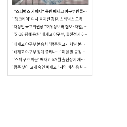
"스타벅스 가야지" 응원 배재고 야구부원들, 학교서 징계 처분
‘탱크데이’ 다시 불지핀 경찰, 스타벅스 모욕 혐의 압수수색
차정인 국교위원장 “허위정보와 혐오·차별, 학교 교실까지 유입"
‘5·18 폄훼 응원’ 배재고 야구부, 출전정지 6개월→1개월 감경
배재고 야구부 불송치 “광주일고가 처벌 불원 의사 표해”
배재고 야구부 징계 풀리나…“이달 말 공정위서 재심의”
‘스벅 구호 파문’ 배재고 6개월 출전정지 재심 신청키로
광주 찾아 고개 숙인 배재고 “지역 비하 응원 잘못”(종합)