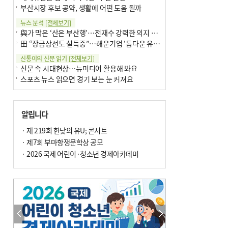
부산시장 후보 공약, 생활에 어떤 도움 될까
뉴스 분석
[전체보기]
與가 막은 ‘산은 부산행’…전재수 강력한 의지 표명 없인 공염불
田 “장금상선도 설득중”…해운기업 ‘톱다운 유치전’ 가속
신통이의 신문 읽기
[전체보기]
신문 속 시대현상…뉴미디어 활용해 봐요
스포츠 뉴스 읽으면 경기 보는 눈 커져요
어떻게 생각하십니까
[전체보기]
구·군 승진 축하화분 관행 없애자니 소상공인 울상
알립니다
3년째 병상에 있는 구의원…의정활동 못해도 월급 그대로
팩트체크
· 제 219회 한낮의 유U; 콘서트
[전체보기]
금정산 반려견 데리고 갈 수 있나…알아보니 ‘국립공원은 출입 불가’
· 제7회 부마항쟁문학상 공모
서울 도림천도 공업용수 활용한다는 사례, 정수 없이 한강물 공급…수질만 공업용수
· 2026 국제 어린이·청소년 경제아카데미
포토에세이
[전체보기]
연꽃 위 개개비
의령 한우산 털중나리
한 손 뉴스
[전체보기]
시민이 개발한 폭염 대응 앱 ‘그늘로’ 길안내 지도 등 인기
골목 맛집 발굴 고메 셀렉션…부산시, 페스티벌 시월 연계