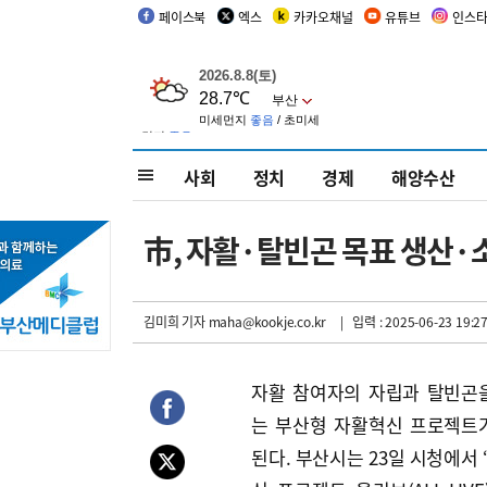
페이스북
엑스
카카오채널
유튜브
인스
사회
정치
경제
해양수산
市, 자활·탈빈곤 목표 생산·소
김미희 기자
maha@kookje.co.kr
| 입력 : 2025-06-23 19:27
자활 참여자의 자립과 탈빈곤
는 부산형 자활혁신 프로젝트
된다. 부산시는 23일 시청에서 