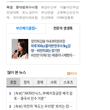
폭염
중대범죄수사청
해양수산부
더불어민주당
전당대회
르노코리아
부산관광
교육혁신선도지
역
극지해양미래포럼
인신매매
UN해양총회
부산메디클럽+
전문의 생생톡
장민희김용기내과의원과장
하루 500㎉ 줄이면 한주 0.5㎏ 감
량…비만치료는 장기전
비만은 이제 더는 체중이나 체형의 문
제가 아니다. 하나의 질병으로 인지
하고 치료와 관리를 해야 한다. 세계
보건기구(WHO)는 이미 1994년 비만
많이 본 뉴스
을 인류의 중요한
종합
정치
경제
사회
스포츠
1
[속보]“SK하이닉스, 中패키징공장 매각 검
토…중국서 인수 거론”
2
[속보] 여전히 ‘독도는 우리땅’ 외치는 日…