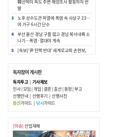
韓선박이 독도 주변 해양조사 활동하자 반
발
3
노후 상수도관 파열에 폭염 속 사상구 2300
여 가구 6시간 단수
4
부산 울산 경남 구름 많고 경남 북서내륙 소
나기…폭염·열대야 계속
5
[속보]‘尹 탄핵 반대’ 세계로교회 손현보,
백악관서 트럼프 접견
6
‘탄약 부족 사태’ 보도에 격노한 트럼프…
독자참여 게시판
군사기밀 유출자 색출 지시
독자투고
|
기사제보
7
부산 주유소 휘발유 평균가 ℓ당 1849원…
인사
|
모임
|
개업
|
결혼
|
출산
|
동정
|
부고
전주보다 3원 ↓
산행안내
|
산행후기
|
산행사진
8
[속보] ‘심판 성접대’ 논란 축구협회 공식 사
등산
가이드
|
낚시
가이드
과…“현재는 부적절 행위 없어”
9
서울 중랑구서 흉기 난동…60대 남성 2명
사망
[이슈]
산업재해
10
"올해 코스피 사이드카 43회 중 25회는 삼