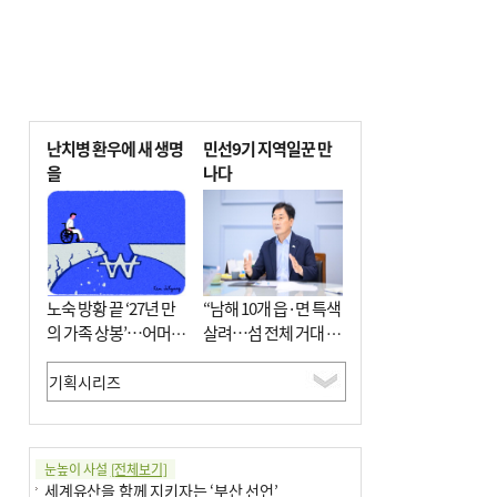
난치병 환우에 새 생명
민선9기 지역일꾼 만
을
나다
노숙 방황 끝 ‘27년 만
“남해 10개 읍·면 특색
의 가족 상봉’…어머니
살려…섬 전체 거대 정
와 행복 꿈꿔
원으로 조성”
눈높이 사설
[전체보기]
세계유산을 함께 지키자는 ‘부산 선언’