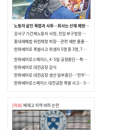
전닉스 ETF 이후 발생"
노동자 살인 폭염과 사투…회사는 산재 예방·전기료 절감 전력
강서구 기간제노동자 사망, 전임 부구청장 檢 송치
중대재해법 위헌제청 파장…관련 재판 줄줄이 브레이크
한화에어로 폭발사고 희생자 5명 중 3명, 7일 영면
한화에어로스페이스, 4·5일 공정중단…특별 안전점검
한화에어로 대전공장 감식
한화에어로 대전공장 생산 일부중단…‘천무’ 수출 비상
한화에어로스페이스 대전공장 폭발 사고…5명 사망·2명 부상(종합)
[이슈]
배재고 지역 비하 논란