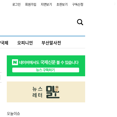
2
로그인
회원가입
지면보기
초판보기
구독신청
V국제
오피니언
부산말사전
오늘
이슈