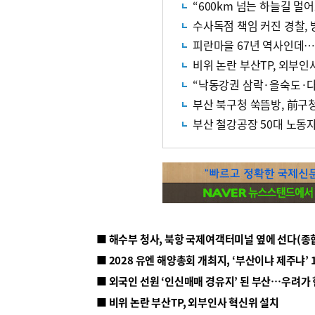
수사독점 책임 커진 경찰,
피란마을 67년 역사인데…
비위 논란 부산TP, 외부인
“낙동강권 삼락·을숙도·다
부산 북구청 쑥뜸방, 前구
부산 철강공장 50대 노동
■ 해수부 청사, 북항 국제여객터미널 옆에 선다(종
■ 2028 유엔 해양총회 개최지, ‘부산이냐 제주냐’ 
■ 외국인 선원 ‘인신매매 경유지’ 된 부산…우려가
■ 비위 논란 부산TP, 외부인사 혁신위 설치