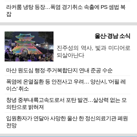
라커룸 냉탕 등장…폭염 경기취소 속출에 PS 셈법 복
잡
울산·경남 소식
진주성의 역사, 빛과 미디어로
되살아난다
마산 원도심 행정·주거복합단지 연내 준공 수순
폭염에 온열질환 등 안전사고 우려… 양산시, '어필 레
이스' 취소
창녕 중부내륙고속도로서 포탄 발견…살상력 없는 모
의탄으로 밝혀져
입원환자가 연달아 사망한 울산 한 정신의료기관 폐원
전망