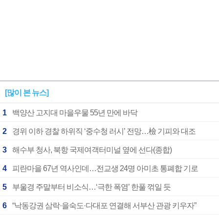
[많이 본 뉴스]
1
백양산 고지대 마을우물 55년 만에 바닥
2
경위 이하 경찰 하위직 ‘중수청 러시’ 전망…檢 기피와 대조
3
해수부 청사, 북항 국제여객터미널 옆에 선다(종합)
4
피란마을 67년 역사인데…전교생 24명 아미초 통폐합 기로
5
부울경 주말부터 비소식…‘극한 폭염’ 한풀 꺾일 듯
6
“낙동강권 삼락·을숙도·다대포 연결해 서부산 관광 키우자”