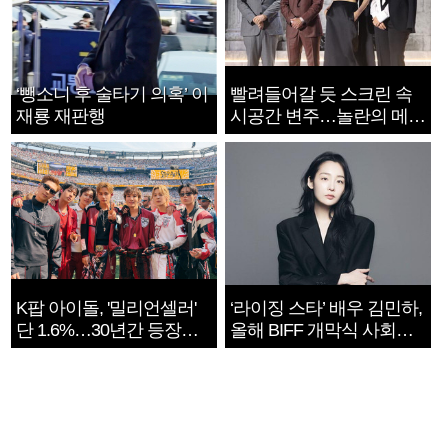
‘뺑소니 후 술타기 의혹’ 이
빨려들어갈 듯 스크린 속
재룡 재판행
시공간 변주…놀란의 메시
지는 ‘전쟁 속죄’
K팝 아이돌, '밀리언셀러'
‘라이징 스타’ 배우 김민하,
단 1.6%…30년간 등장
올해 BIFF 개막식 사회자
1182개팀 전수조사
확정