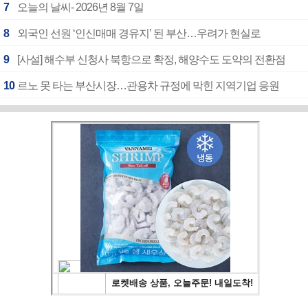
7
오늘의 날씨- 2026년 8월 7일
8
외국인 선원 ‘인신매매 경유지’ 된 부산…우려가 현실로
9
[사설] 해수부 신청사 북항으로 확정, 해양수도 도약의 전환점
10
르노 못 타는 부산시장…관용차 규정에 막힌 지역기업 응원