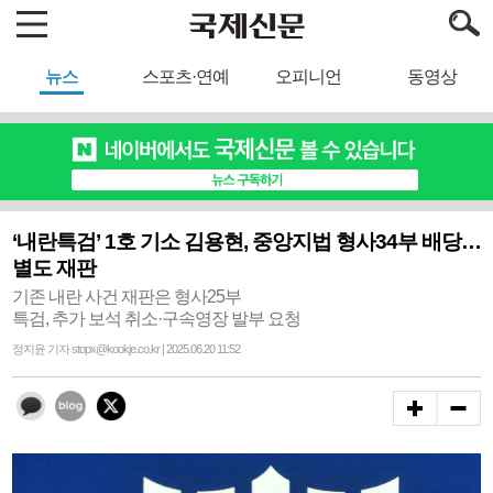
뉴스
스포츠·연예
오피니언
동영상
‘내란특검’ 1호 기소 김용현, 중앙지법 형사34부 배당…
별도 재판
기존 내란 사건 재판은 형사25부
특검, 추가 보석 취소·구속영장 발부 요청
정지윤 기자 stopx@kookje.co.kr | 2025.06.20 11:52