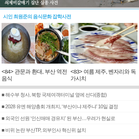
시인 최원준의 음식문화 잡학사전
<84> 관문과 환대, 부산 역전
<83> 여름 제주, 벤자리와 독
음식
가시치
■ 해수부 청사, 북항 국제여객터미널 옆에 선다(종합)
■ 2028 유엔 해양총회 개최지, ‘부산이냐 제주냐’ 10일 결정
■ 외국인 선원 ‘인신매매 경유지’ 된 부산…우려가 현실로
■ 비위 논란 부산TP, 외부인사 혁신위 설치