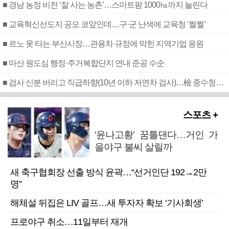
■ 경남 농정 비전 ‘잘 사는 농촌’…스마트팜 1000㏊까지 늘린다
■ 교육혁신선도지 공모 코앞인데…구·군 난색에 교육청 ‘쩔쩔’
■ 르노 못 타는 부산시장…관용차 규정에 막힌 지역기업 응원
■ 마산 원도심 행정·주거복합단지 연내 준공 수순
■ 검사 신분 버리고 직급하향(10년 이하 저연차 검사)…檢 중수청행 기피
스포츠 +
‘윤나고황’ 꿈틀댄다…거인 가
을야구 불씨 살릴까
새 축구협회장 선출 방식 윤곽…“선거인단 192→2만
명”
해체설 뒤집은 LIV 골프…새 투자자 확보 ‘기사회생’
프로야구 취소…11일부터 재개