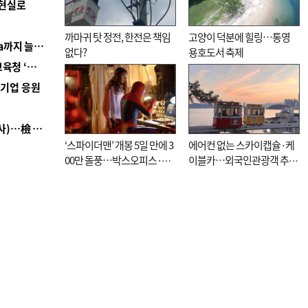
 현실로
까마귀 탓 정전, 한전은 책임
고양이 덕분에 힐링…통영
■ 경남 농정 비전 ‘잘 사는 농촌’…스마트팜 1000㏊까지 늘린다
없다?
용호도서 축제
■ 교육혁신선도지 공모 코앞인데…구·군 난색에 교육청 ‘쩔쩔’
역기업 응원
■ 검사 신분 버리고 직급하향(10년 이하 저연차 검사)…檢 중수청행 기피
‘스파이더맨’ 개봉 5일 만에 3
에어컨 없는 스카이캡슐·케
00만 돌풍…박스오피스·예
이블카…외국인관광객 추억
매율 동시 1위
대신 고역 될라