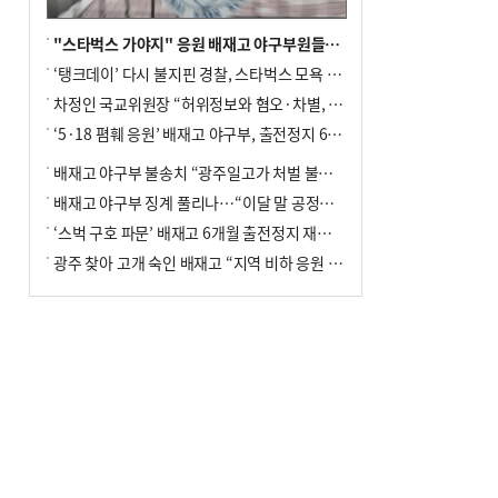
"스타벅스 가야지" 응원 배재고 야구부원들, 학교서 징계 처분
‘탱크데이’ 다시 불지핀 경찰, 스타벅스 모욕 혐의 압수수색
차정인 국교위원장 “허위정보와 혐오·차별, 학교 교실까지 유입"
‘5·18 폄훼 응원’ 배재고 야구부, 출전정지 6개월→1개월 감경
배재고 야구부 불송치 “광주일고가 처벌 불원 의사 표해”
배재고 야구부 징계 풀리나…“이달 말 공정위서 재심의”
‘스벅 구호 파문’ 배재고 6개월 출전정지 재심 신청키로
광주 찾아 고개 숙인 배재고 “지역 비하 응원 잘못”(종합)