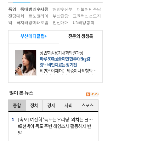
폭염
중대범죄수사청
해양수산부
더불어민주당
전당대회
르노코리아
부산관광
교육혁신선도지
역
극지해양미래포럼
인신매매
UN해양총회
부산메디클럽+
전문의 생생톡
이유림 광도한의원 원장
목 통증, 침·뜸·추나 같이 하면 효과
적
휴대전화가 우리의 일상에 들어온 지
20년이 넘었다. 요즘에는 사람들 대
부분 스마트폰이라는 작은 기계를 한
시도 손에서 떼어놓지 않는다. 스마
많이 본 뉴스
트폰을 오래 사용하는
종합
정치
경제
사회
스포츠
1
[속보] 여전히 ‘독도는 우리땅’ 외치는 日…
韓선박이 독도 주변 해양조사 활동하자 반
발