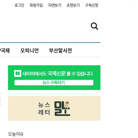
2
로그인
회원가입
지면보기
초판보기
구독신청
V국제
오피니언
부산말사전
오늘
이슈