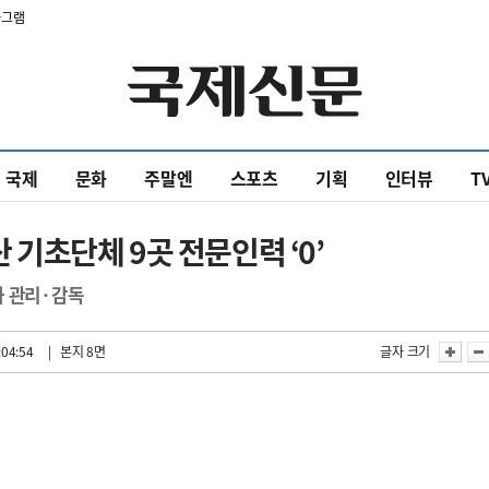
타그램
국제
문화
주말엔
스포츠
기획
인터뷰
T
기초단체 9곳 전문인력 ‘0’
사 관리·감독
:04:54
| 본지 8면
글자 크기