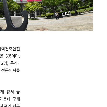
 지역건축안전
은 5곳이다.
2명, 동래·
 전문인력을
연제·강서·금
 가운데 구체
연제구와 서구