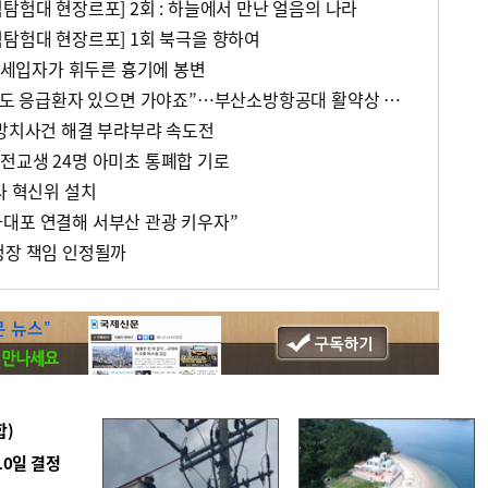
탐험대 현장르포] 2회 : 하늘에서 만난 얼음의 나라
험탐험대 현장르포] 1회 북극을 향하여
, 세입자가 휘두른 흉기에 봉변
“600km 넘는 하늘길 멀어도 응급환자 있으면 가야죠”…부산소방항공대 활약상 눈길
 방치사건 해결 부랴부랴 속도전
전교생 24명 아미초 통폐합 기로
사 혁신위 설치
대포 연결해 서부산 관광 키우자”
청장 책임 인정될까
합)
10일 결정