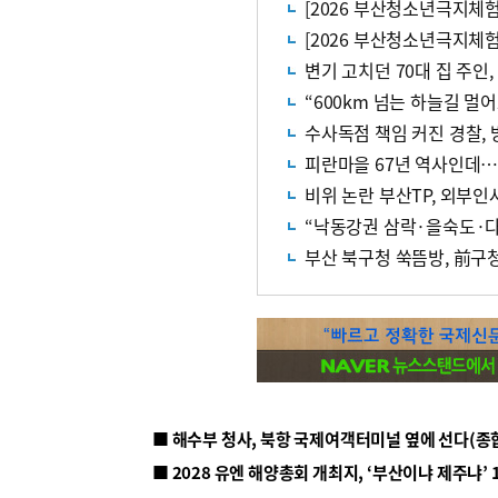
[2026 부산청소년극지체험
[2026 부산청소년극지체
변기 고치던 70대 집 주인
수사독점 책임 커진 경찰,
피란마을 67년 역사인데…
비위 논란 부산TP, 외부인
“낙동강권 삼락·을숙도·다
부산 북구청 쑥뜸방, 前구
■ 해수부 청사, 북항 국제여객터미널 옆에 선다(종
■ 2028 유엔 해양총회 개최지, ‘부산이냐 제주냐’ 