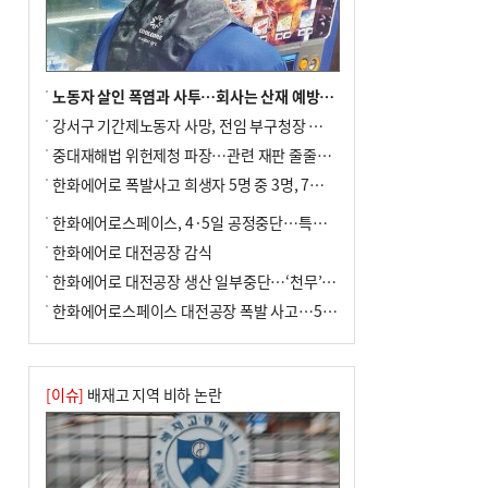
노동자 살인 폭염과 사투…회사는 산재 예방·전기료 절감 전력
강서구 기간제노동자 사망, 전임 부구청장 檢 송치
중대재해법 위헌제청 파장…관련 재판 줄줄이 브레이크
한화에어로 폭발사고 희생자 5명 중 3명, 7일 영면
한화에어로스페이스, 4·5일 공정중단…특별 안전점검
한화에어로 대전공장 감식
한화에어로 대전공장 생산 일부중단…‘천무’ 수출 비상
한화에어로스페이스 대전공장 폭발 사고…5명 사망·2명 부상(종합)
[이슈]
배재고 지역 비하 논란