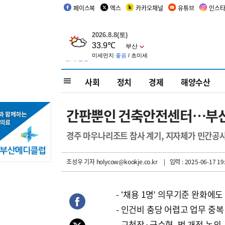
페이스북
엑스
카카오채널
유튜브
인스
사회
정치
경제
해양수산
간판뿐인 건축안전센터…부산 
경주 마우나리조트 참사 계기, 지자체가 민간공
조성우 기자
holycow@kookje.co.kr
| 입력 : 2025-06-17 19
- ‘채용 1명’ 의무기준 완화에도
- 인건비 충당 어렵고 업무 중복
- 구청장·군수협, 법 개정 논의