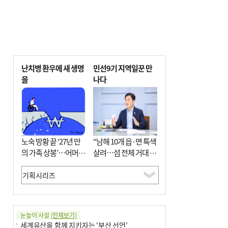
난치병 환우에 새 생명
민선9기 지역일꾼 만
을
나다
노숙 방황 끝 ‘27년 만
“남해 10개 읍·면 특색
의 가족 상봉’…어머니
살려…섬 전체 거대 정
와 행복 꿈꿔
원으로 조성”
눈높이 사설
[전체보기]
세계유산을 함께 지키자는 ‘부산 선언’