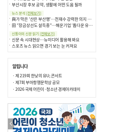
부산시장 후보 공약, 생활에 어떤 도움 될까
뉴스 분석
[전체보기]
與가 막은 ‘산은 부산행’…전재수 강력한 의지 표명 없인 공염불
田 “장금상선도 설득중”…해운기업 ‘톱다운 유치전’ 가속
신통이의 신문 읽기
[전체보기]
신문 속 시대현상…뉴미디어 활용해 봐요
스포츠 뉴스 읽으면 경기 보는 눈 커져요
어떻게 생각하십니까
[전체보기]
구·군 승진 축하화분 관행 없애자니 소상공인 울상
알립니다
3년째 병상에 있는 구의원…의정활동 못해도 월급 그대로
팩트체크
· 제 219회 한낮의 유U; 콘서트
[전체보기]
금정산 반려견 데리고 갈 수 있나…알아보니 ‘국립공원은 출입 불가’
· 제7회 부마항쟁문학상 공모
서울 도림천도 공업용수 활용한다는 사례, 정수 없이 한강물 공급…수질만 공업용수
· 2026 국제 어린이·청소년 경제아카데미
포토에세이
[전체보기]
연꽃 위 개개비
의령 한우산 털중나리
한 손 뉴스
[전체보기]
시민이 개발한 폭염 대응 앱 ‘그늘로’ 길안내 지도 등 인기
골목 맛집 발굴 고메 셀렉션…부산시, 페스티벌 시월 연계