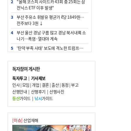
2
"올해 코스피 사이드카 43회 중 25회는 삼
전닉스 ETF 이후 발생"
3
부산 주유소 휘발유 평균가 ℓ당 1849원…
전주보다 3원 ↓
4
부산 울산 경남 구름 많고 경남 북서내륙 소
나기…폭염·열대야 계속
5
‘탄약 부족 사태’ 보도에 격노한 트럼프…
군사기밀 유출자 색출 지시
6
부산 앞바다에 기름 425ℓ 유출한 러시아 화
독자참여 게시판
물선 적발
독자투고
|
기사제보
7
백양산 고지대 마을우물 55년 만에 바닥
인사
|
모임
|
개업
|
결혼
|
출산
|
동정
|
부고
8
경위 이하 경찰 하위직 ‘중수청 러시’ 전
산행안내
|
산행후기
|
산행사진
망…檢 기피와 대조
등산
가이드
|
낚시
가이드
9
해수부 청사, 북항 국제여객터미널 옆에 선
다(종합)
10
피란마을 67년 역사인데…전교생 24명 아
[이슈]
산업재해
미초 통폐합 기로