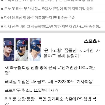
■ 르노 못 타는 부산시장…관용차 규정에 막힌 지역기업 응원
■ 마산 원도심 행정·주거복합단지 연내 준공 수순
■ 검사 신분 버리고 직급하향(10년 이하 저연차 검사)…檢 중수청행 기피
스포츠 +
‘윤나고황’ 꿈틀댄다…거인 가
을야구 불씨 살릴까
새 축구협회장 선출 방식 윤곽…“선거인단 192→2만
명”
해체설 뒤집은 LIV 골프…새 투자자 확보 ‘기사회생’
프로야구 취소…11일부터 재개
라커룸 냉탕 등장…폭염 경기취소 속출에 PS 셈법 복
잡