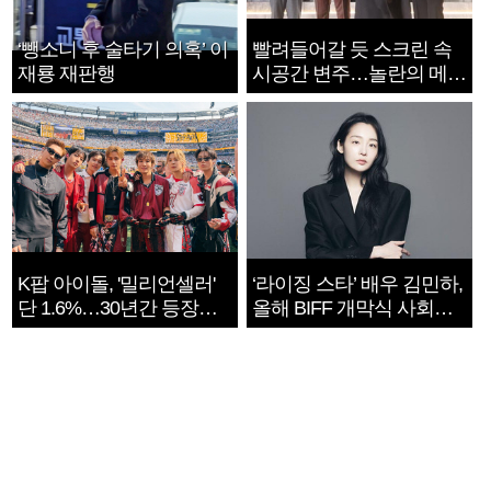
‘뺑소니 후 술타기 의혹’ 이
빨려들어갈 듯 스크린 속
재룡 재판행
시공간 변주…놀란의 메시
지는 ‘전쟁 속죄’
K팝 아이돌, '밀리언셀러'
‘라이징 스타’ 배우 김민하,
단 1.6%…30년간 등장
올해 BIFF 개막식 사회자
1182개팀 전수조사
확정