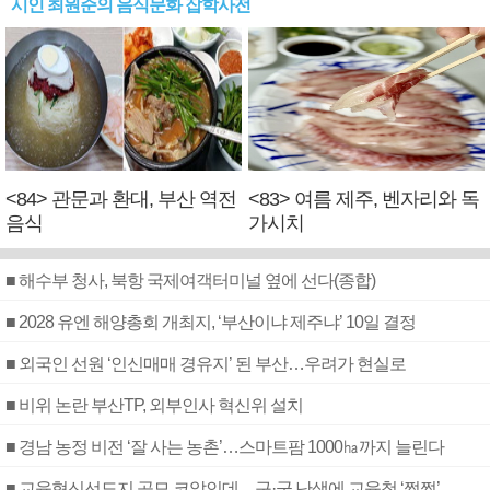
시인 최원준의 음식문화 잡학사전
<84> 관문과 환대, 부산 역전
<83> 여름 제주, 벤자리와 독
음식
가시치
■ 해수부 청사, 북항 국제여객터미널 옆에 선다(종합)
■ 2028 유엔 해양총회 개최지, ‘부산이냐 제주냐’ 10일 결정
■ 외국인 선원 ‘인신매매 경유지’ 된 부산…우려가 현실로
■ 비위 논란 부산TP, 외부인사 혁신위 설치
■ 경남 농정 비전 ‘잘 사는 농촌’…스마트팜 1000㏊까지 늘린다
■ 교육혁신선도지 공모 코앞인데…구·군 난색에 교육청 ‘쩔쩔’