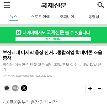
뉴스
스포츠·연예
오피니언
동영상
부산교대 마지막 총장 선거…통합작업 학내여론 조율
중책
박상완·이광현·전제철 교수 물망, 30일 후보 접수… 내달 15일 선
거
이유진 기자 eeuu@kookje.co.kr | 2025.06.17 19:00
- 10월20일부터 총장 임기 시작