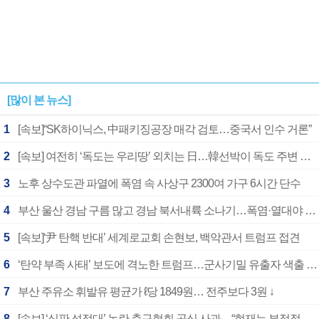
[많이 본 뉴스]
1
[속보]“SK하이닉스, 中패키징공장 매각 검토…중국서 인수 거론”
2
[속보] 여전히 ‘독도는 우리땅’ 외치는 日…韓선박이 독도 주변 해양조사 활동하자 반발
3
노후 상수도관 파열에 폭염 속 사상구 2300여 가구 6시간 단수
4
부산 울산 경남 구름 많고 경남 북서내륙 소나기…폭염·열대야 계속
5
[속보]‘尹 탄핵 반대’ 세계로교회 손현보, 백악관서 트럼프 접견
6
‘탄약 부족 사태’ 보도에 격노한 트럼프…군사기밀 유출자 색출 지시
7
부산 주유소 휘발유 평균가 ℓ당 1849원… 전주보다 3원 ↓
8
[속보] ‘심판 성접대’ 논란 축구협회 공식 사과…“현재는 부적절 행위 없어”