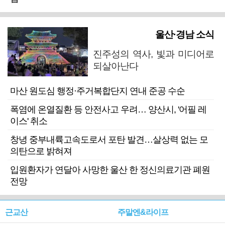
울산·경남 소식
진주성의 역사, 빛과 미디어로
되살아난다
마산 원도심 행정·주거복합단지 연내 준공 수순
폭염에 온열질환 등 안전사고 우려… 양산시, '어필 레
이스' 취소
창녕 중부내륙고속도로서 포탄 발견…살상력 없는 모
의탄으로 밝혀져
입원환자가 연달아 사망한 울산 한 정신의료기관 폐원
전망
근교산
주말엔&라이프