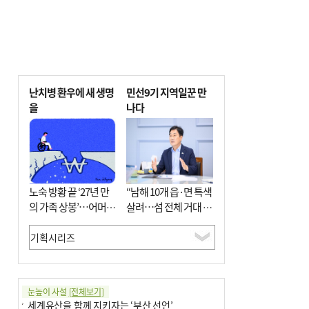
난치병 환우에 새 생명
민선9기 지역일꾼 만
을
나다
노숙 방황 끝 ‘27년 만
“남해 10개 읍·면 특색
의 가족 상봉’…어머니
살려…섬 전체 거대 정
와 행복 꿈꿔
원으로 조성”
눈높이 사설
[전체보기]
세계유산을 함께 지키자는 ‘부산 선언’