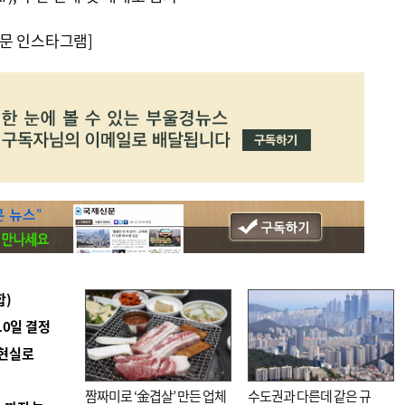
문 인스타그램]
합)
10일 결정
 현실로
짬짜미로 ‘金겹살’ 만든 업체
수도권과 다른데 같은 규