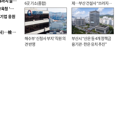
■ 경남 농정 비전 ‘잘 사는 농촌’…스마트팜 1000㏊까지 늘린다
6곳 기소(종합)
제…부산 건설사 “쓰러지기
■ 교육혁신선도지 공모 코앞인데…구·군 난색에 교육청 ‘쩔쩔’
직전”
역기업 응원
■ 검사 신분 버리고 직급하향(10년 이하 저연차 검사)…檢 중수청행 기피
해수부 ‘신청사 부지’ 직원 의
부산시 “산은 등 4개 정책금
견 반영
융기관·한은 유치 추진”