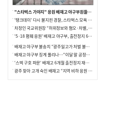
"스타벅스 가야지" 응원 배재고 야구부원들, 학교서 징계 처분
‘탱크데이’ 다시 불지핀 경찰, 스타벅스 모욕 혐의 압수수색
차정인 국교위원장 “허위정보와 혐오·차별, 학교 교실까지 유입"
‘5·18 폄훼 응원’ 배재고 야구부, 출전정지 6개월→1개월 감경
배재고 야구부 불송치 “광주일고가 처벌 불원 의사 표해”
배재고 야구부 징계 풀리나…“이달 말 공정위서 재심의”
‘스벅 구호 파문’ 배재고 6개월 출전정지 재심 신청키로
광주 찾아 고개 숙인 배재고 “지역 비하 응원 잘못”(종합)