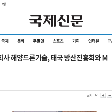
타그램
국제
문화
주말엔
스포츠
기획
인터뷰
T
사 해양드론기술, 태국 방산진흥회와 M
글자 크기