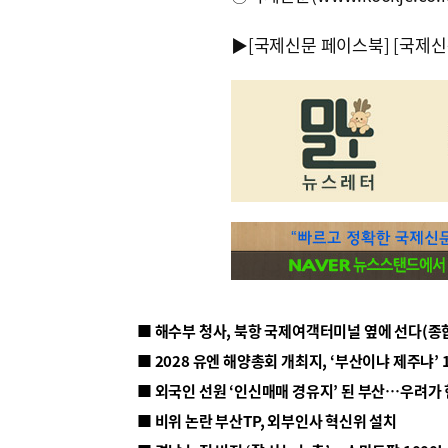
▶
[국제신문 페이스북]
[국제신
■ 해수부 청사, 북항 국제여객터미널 옆에 선다(종
■ 2028 유엔 해양총회 개최지, ‘부산이냐 제주냐’ 
■ 외국인 선원 ‘인신매매 경유지’ 된 부산…우려가
■ 비위 논란 부산TP, 외부인사 혁신위 설치