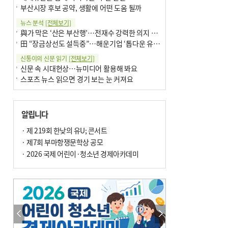
부산시장 후보 공약, 생활에 어떤 도움 될까
뉴스 분석
[전체보기]
與가 막은 ‘산은 부산행’…전재수 강력한 의지 표명 없인 공염불
田 “장금상선도 설득중”…해운기업 ‘톱다운 유치전’ 가속
신통이의 신문 읽기
[전체보기]
신문 속 시대현상…뉴미디어 활용해 봐요
스포츠 뉴스 읽으면 경기 보는 눈 커져요
어떻게 생각하십니까
[전체보기]
구·군 승진 축하화분 관행 없애자니 소상공인 울상
알립니다
3년째 병상에 있는 구의원…의정활동 못해도 월급 그대로
팩트체크
· 제 219회 한낮의 유U; 콘서트
[전체보기]
금정산 반려견 데리고 갈 수 있나…알아보니 ‘국립공원은 출입 불가’
· 제7회 부마항쟁문학상 공모
서울 도림천도 공업용수 활용한다는 사례, 정수 없이 한강물 공급…수질만 공업용수
· 2026 국제 어린이·청소년 경제아카데미
포토에세이
[전체보기]
연꽃 위 개개비
의령 한우산 털중나리
한 손 뉴스
[전체보기]
시민이 개발한 폭염 대응 앱 ‘그늘로’ 길안내 지도 등 인기
골목 맛집 발굴 고메 셀렉션…부산시, 페스티벌 시월 연계