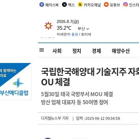
페이스북
엑스
카카오채널
유튜브
인스
사회
정치
경제
해양수산
국립한국해양대 기술지주 자회
OU 체결
5월30일 태국 국방부서 MOU 체결
방산 업체 대표자 등 50여명 참여
디지털뉴스부 기자
| 입력 : 2025-06-12 09:34:58