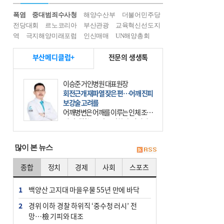
폭염
중대범죄수사청
해양수산부
더불어민주당
전당대회
르노코리아
부산관광
교육혁신선도지
역
극지해양미래포럼
인신매매
UN해양총회
부산메디클럽+
전문의 생생톡
이승준 거인병원 대표원장
회전근개 재파열 잦은 편…어깨 진피
보강술 고려를
어깨병변은 어깨를 이루는 인체 조직
에 발생하는 손상을 말한다. 여기에
는 오십견과 회전근개 증후군, 어깨
의 석회성 힘줄염 등이 있다. 국민건
많이 본 뉴스
강보험에 의하면 어깨병변
종합
정치
경제
사회
스포츠
1
백양산 고지대 마을우물 55년 만에 바닥
2
경위 이하 경찰 하위직 ‘중수청 러시’ 전
망…檢 기피와 대조