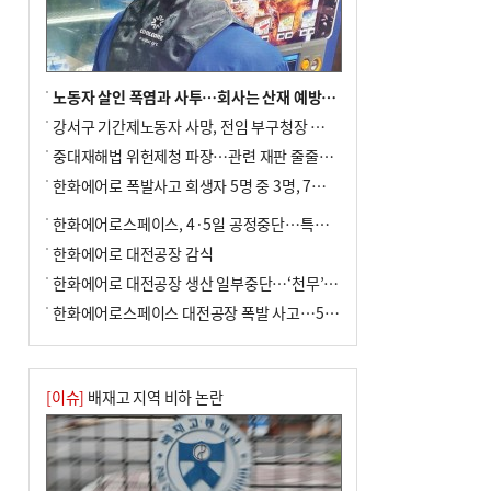
노동자 살인 폭염과 사투…회사는 산재 예방·전기료 절감 전력
강서구 기간제노동자 사망, 전임 부구청장 檢 송치
중대재해법 위헌제청 파장…관련 재판 줄줄이 브레이크
한화에어로 폭발사고 희생자 5명 중 3명, 7일 영면
한화에어로스페이스, 4·5일 공정중단…특별 안전점검
한화에어로 대전공장 감식
한화에어로 대전공장 생산 일부중단…‘천무’ 수출 비상
한화에어로스페이스 대전공장 폭발 사고…5명 사망·2명 부상(종합)
[이슈]
배재고 지역 비하 논란