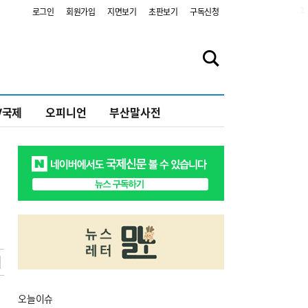
2
로그인
회원가입
지면보기
초판보기
구독신청
V국제
오피니언
부산말사전
오늘
이슈