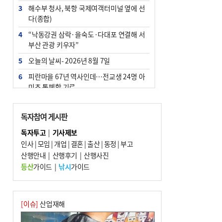
3
해수부 청사, 북항 국제여객터미널 옆에 선
다(종합)
4
“낙동강권 삼락·을숙도·다대포 연결해 서
부산 관광 키우자”
5
오늘의 날씨- 2026년 8월 7일
6
피란마을 67년 역사인데…전교생 24명 아
미초 통폐합 기로
7
[사설] 해수부 신청사 북항으로 확정, 해양
수도 도약의 전환점
독자참여 게시판
8
부울경 주말부터 비소식…‘극한 폭염’ 한풀
독자투고
|
기사제보
꺾일 듯
인사
|
모임
|
개업
|
결혼
|
출산
|
동정
|
부고
9
산행안내
외국인 선원 ‘인신매매 경유지’ 된 부산…
|
산행후기
|
산행사진
우려가 현실로
등산
가이드
|
낚시
가이드
10
르노 못 타는 부산시장…관용차 규정에 막
힌 지역기업 응원
[이슈]
산업재해