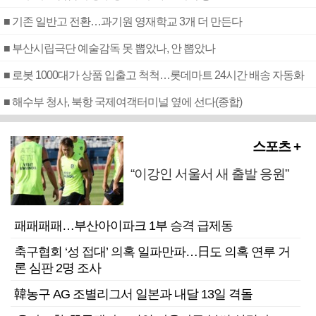
■ 기존 일반고 전환…과기원 영재학교 3개 더 만든다
■ 부산시립극단 예술감독 못 뽑았나, 안 뽑았나
■ 로봇 1000대가 상품 입출고 척척…롯데마트 24시간 배송 자동화
■ 해수부 청사, 북항 국제여객터미널 옆에 선다(종합)
스포츠 +
“이강인 서울서 새 출발 응원”
패패패패…부산아이파크 1부 승격 급제동
축구협회 ‘성 접대’ 의혹 일파만파…日도 의혹 연루 거
론 심판 2명 조사
韓농구 AG 조별리그서 일본과 내달 13일 격돌