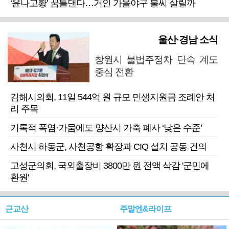
‘윤나고황’ 꿈틀댄다…거인 가을야구 불씨 살릴까
울산·경남 소식
창원시 불법주정차 단속 계도
중심 전환
김해시의회, 11일 544억 원 규모 민생지원금 조례안 처
리 주목
기록적 폭염·가뭄에도 양산시 가축 폐사 ‘낮은 수준’
사천시 하동군, 사천공항 확장과 CIQ 설치 공동 건의
고성군의회, 국외출장비 3800만 원 전액 삭감 '군민에
환원'
근교산
주말엔&라이프