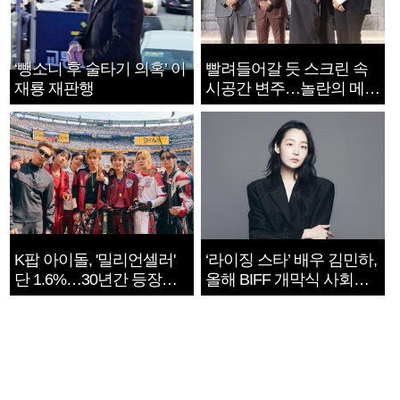
‘뺑소니 후 술타기 의혹’ 이
빨려들어갈 듯 스크린 속
재룡 재판행
시공간 변주…놀란의 메시
지는 ‘전쟁 속죄’
K팝 아이돌, '밀리언셀러'
‘라이징 스타’ 배우 김민하,
단 1.6%…30년간 등장
올해 BIFF 개막식 사회자
1182개팀 전수조사
확정