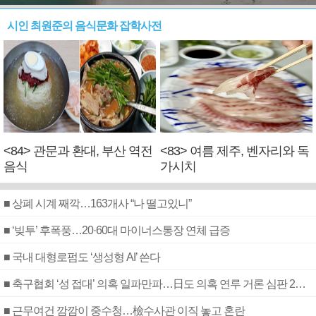
시인 최원준의 음식문화 잡학사전
<84> 관문과 환대, 부산 역전
<83> 여름 제주, 벤자리와 독
음식
가시치
■ 상폐 시계 째깍…163개사 “나 떨고있니”
■ ‘빚투’ 후폭풍…20·60대 마이너스통장 연체 급증
■ 국내 대형로펌도 ‘생성형 AI’ 쓴다
■ 축구협회 ‘성 접대’ 의혹 일파만파…日도 의혹 연루 거론 심판 2명 조사
■ 근무여건 깜깜이 중수청…檢수사관 이직 놓고 혼란