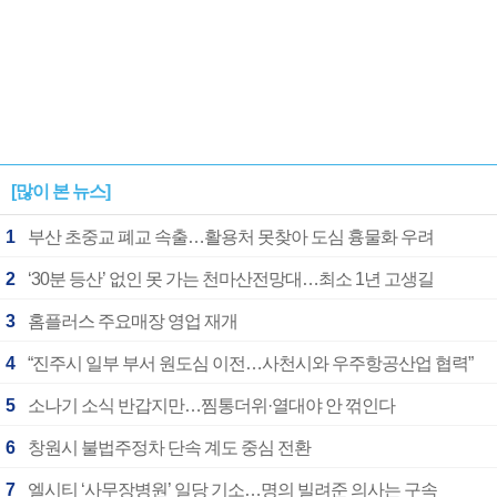
[많이 본 뉴스]
1
부산 초중교 폐교 속출…활용처 못찾아 도심 흉물화 우려
2
‘30분 등산’ 없인 못 가는 천마산전망대…최소 1년 고생길
3
홈플러스 주요매장 영업 재개
4
“진주시 일부 부서 원도심 이전…사천시와 우주항공산업 협력”
5
소나기 소식 반갑지만…찜통더위·열대야 안 꺾인다
6
창원시 불법주정차 단속 계도 중심 전환
7
엘시티 ‘사무장병원’ 일당 기소…명의 빌려준 의사는 구속