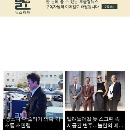
‘뺑소니 후 술타기 의혹’ 이
빨려들어갈 듯 스크린 속
재룡 재판행
시공간 변주…놀란의 메시