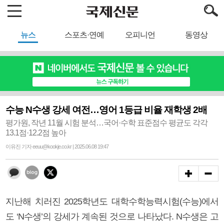
뉴스
스포츠·연예
오피니언
동영상
수능 N수생 강세 여전…영어 1등급 비율 재학생 2배
평가원, 작년 11월 시험 분석…국어·수학 표준점수 평균도 각각
13.1점·12.2점 높아
이유진 기자 eeuu@kookje.co.kr | 2025.06.08 19:47
지난해 치러진 2025학년도 대학수학능력시험(수능)에서
도 ‘N수생’의 강세가 계속된 것으로 나타났다. N수생은 고