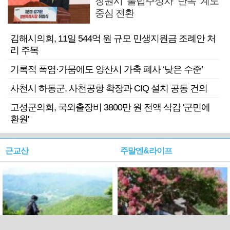
창원시 불법주정차 단속 계도
중심 전환
김해시의회, 11일 544억 원 규모 민생지원금 조례안 처
리 주목
기록적 폭염·가뭄에도 양산시 가축 폐사 ‘낮은 수준’
사천시 하동군, 사천공항 확장과 CIQ 설치 공동 건의
고성군의회, 국외출장비 3800만 원 전액 삭감 '군민에
환원'
근교산
주말엔&라이프