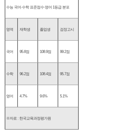
수능 국어·수학 표준점수·영어 1등급 분포
영역
재학생
졸업생
검정고시
국어
95.8점
108.9점
99.2점
수학
96.2점
108.4점
95.7점
영어
4.7%
9.6%
5.1%
※자료 : 한국교육과정평가원