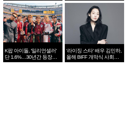
지는 ‘전쟁 속죄’
K팝 아이돌, '밀리언셀러'
‘라이징 스타’ 배우 김민하,
단 1.6%…30년간 등장
올해 BIFF 개막식 사회자
1182개팀 전수조사
확정