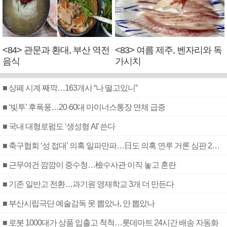
<84> 관문과 환대, 부산 역전
<83> 여름 제주, 벤자리와 독
음식
가시치
■ 상폐 시계 째깍…163개사 “나 떨고있니”
■ ‘빚투’ 후폭풍…20·60대 마이너스통장 연체 급증
■ 국내 대형로펌도 ‘생성형 AI’ 쓴다
■ 축구협회 ‘성 접대’ 의혹 일파만파…日도 의혹 연루 거론 심판 2명 조사
■ 근무여건 깜깜이 중수청…檢수사관 이직 놓고 혼란
■ 기존 일반고 전환…과기원 영재학교 3개 더 만든다
■ 부산시립극단 예술감독 못 뽑았나, 안 뽑았나
■ 로봇 1000대가 상품 입출고 척척…롯데마트 24시간 배송 자동화