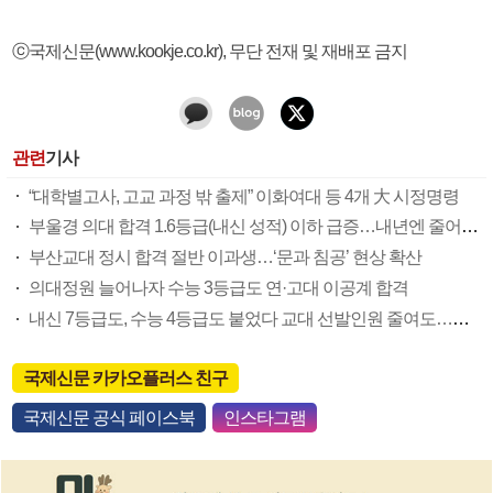
ⓒ국제신문(www.kookje.co.kr), 무단 전재 및 재배포 금지
관련
기사
“대학별고사, 고교 과정 밖 출제” 이화여대 등 4개 大 시정명령
부울경 의대 합격 1.6등급(내신 성적) 이하 급증…내년엔 줄어들 듯
부산교대 정시 합격 절반 이과생…‘문과 침공’ 현상 확산
의대정원 늘어나자 수능 3등급도 연·고대 이공계 합격
내신 7등급도, 수능 4등급도 붙었다 교대 선발인원 줄여도…합격선 추락
국제신문 카카오플러스 친구
국제신문 공식 페이스북
인스타그램