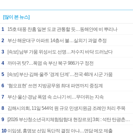
[많이 본 뉴스]
1
15호 태풍 찬홈 일본 도쿄 관통할 듯…동해안에 비 뿌리나
2
부산 해운대구 아파트 14층서 불…실외기 과열 추정
3
[속보] 남부 가뭄 위성서도 선명…저수지 바닥 드러났다
4
까마귀 탓?…폭염 속 부산 북구 986가구 정전
5
[속보] 부산·김해·울주 ‘경계 단계’…전국 48개 시군 가뭄
6
‘혐오표현’ 쓰면 지방공무원 최대 파면까지 중징계
7
부산·울산·경남 폭염 속 소나기·비…무더위는 지속
8
김해시의회, 11일 544억 원 규모 민생지원금 조례안 처리 주목
9
[2026 부산청소년극지체험탐험대 현장르포] 3회 : 석탄 탄광촌에서 북극 연구의 중심지로
10
이임생, 홍명보 선임 독단적 결정 아냐…면담 메모 제출