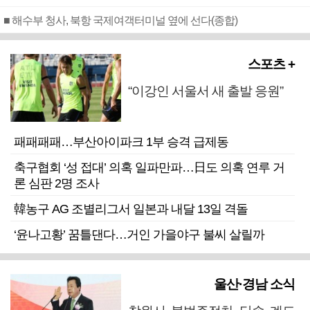
■ 해수부 청사, 북항 국제여객터미널 옆에 선다(종합)
스포츠 +
“이강인 서울서 새 출발 응원”
패패패패…부산아이파크 1부 승격 급제동
축구협회 ‘성 접대’ 의혹 일파만파…日도 의혹 연루 거
론 심판 2명 조사
韓농구 AG 조별리그서 일본과 내달 13일 격돌
‘윤나고황’ 꿈틀댄다…거인 가을야구 불씨 살릴까
울산·경남 소식