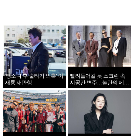
‘뺑소니 후 술타기 의혹’ 이
빨려들어갈 듯 스크린 속
재룡 재판행
시공간 변주…놀란의 메시
지는 ‘전쟁 속죄’