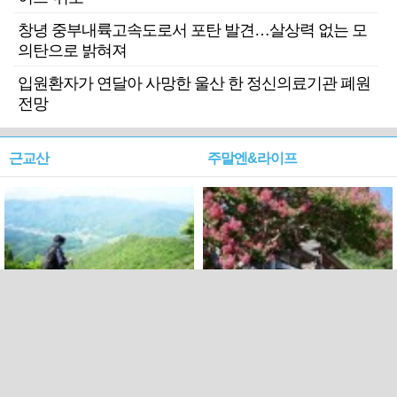
창녕 중부내륙고속도로서 포탄 발견…살상력 없는 모
의탄으로 밝혀져
입원환자가 연달아 사망한 울산 한 정신의료기관 폐원
전망
근교산
주말엔&라이프
근교산&그너머…상주·문경
폭염보다 더 뜨거워라…100
청화산~시루봉
일을 붉게 불태울 ‘선비정신’
피었네