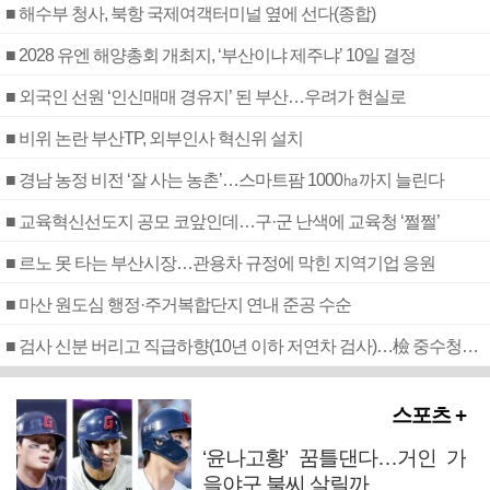
■ 해수부 청사, 북항 국제여객터미널 옆에 선다(종합)
■ 2028 유엔 해양총회 개최지, ‘부산이냐 제주냐’ 10일 결정
■ 외국인 선원 ‘인신매매 경유지’ 된 부산…우려가 현실로
■ 비위 논란 부산TP, 외부인사 혁신위 설치
■ 경남 농정 비전 ‘잘 사는 농촌’…스마트팜 1000㏊까지 늘린다
■ 교육혁신선도지 공모 코앞인데…구·군 난색에 교육청 ‘쩔쩔’
■ 르노 못 타는 부산시장…관용차 규정에 막힌 지역기업 응원
■ 마산 원도심 행정·주거복합단지 연내 준공 수순
■ 검사 신분 버리고 직급하향(10년 이하 저연차 검사)…檢 중수청행 기피
스포츠 +
‘윤나고황’ 꿈틀댄다…거인 가
을야구 불씨 살릴까