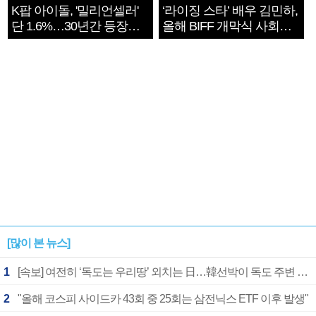
K팝 아이돌, '밀리언셀러'
‘라이징 스타’ 배우 김민하,
단 1.6%…30년간 등장
올해 BIFF 개막식 사회자
1182개팀 전수조사
확정
[많이 본 뉴스]
1
[속보] 여전히 ‘독도는 우리땅’ 외치는 日…韓선박이 독도 주변 해양조사 활동하자 반발
2
"올해 코스피 사이드카 43회 중 25회는 삼전닉스 ETF 이후 발생"