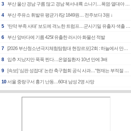
3
부산 울산 경남 구름 많고 경남 북서내륙 소나기…폭염·열대야 계속
4
부산 주유소 휘발유 평균가 ℓ당 1849원… 전주보다 3원 ↓
5
‘탄약 부족 사태’ 보도에 격노한 트럼프…군사기밀 유출자 색출 지시
6
부산 앞바다에 기름 425ℓ 유출한 러시아 화물선 적발
7
[2026 부산청소년극지체험탐험대 현장르포] 2회 : 하늘에서 만난 얼음의 나라
8
입추 지났지만 푹푹 찐다…온열질환자 10년 만에 3배
9
[속보] ‘심판 성접대’ 논란 축구협회 공식 사과…“현재는 부적절 행위 없어”
10
서울 중랑구서 흉기 난동…60대 남성 2명 사망