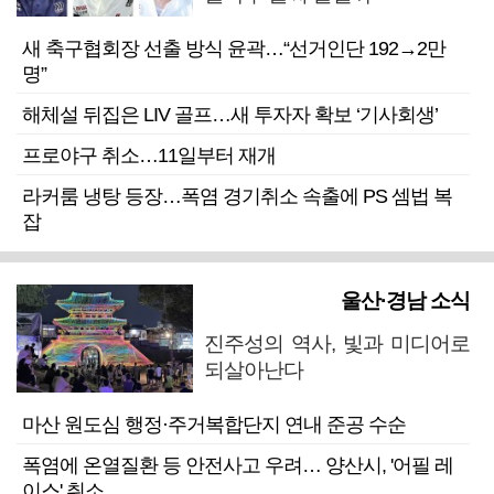
새 축구협회장 선출 방식 윤곽…“선거인단 192→2만
명”
해체설 뒤집은 LIV 골프…새 투자자 확보 ‘기사회생’
프로야구 취소…11일부터 재개
라커룸 냉탕 등장…폭염 경기취소 속출에 PS 셈법 복
잡
울산·경남 소식
진주성의 역사, 빛과 미디어로
되살아난다
마산 원도심 행정·주거복합단지 연내 준공 수순
폭염에 온열질환 등 안전사고 우려… 양산시, '어필 레
이스' 취소