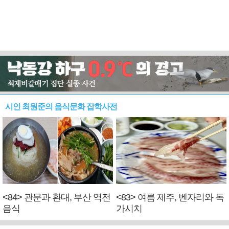
시인 최원준의 음식문화 잡학사전
<84> 관문과 환대, 부산 역전
<83> 여름 제주, 벤자리와 독
음식
가시치