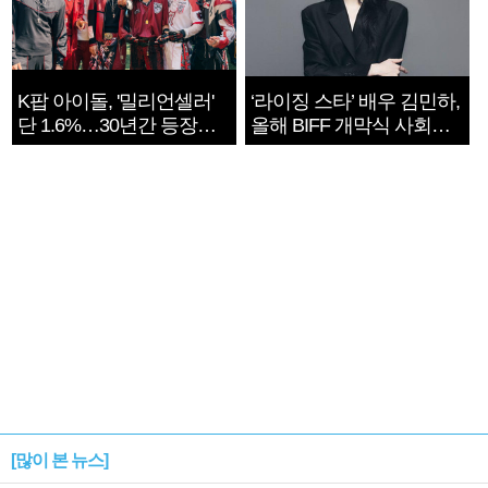
K팝 아이돌, '밀리언셀러'
‘라이징 스타’ 배우 김민하,
단 1.6%…30년간 등장
올해 BIFF 개막식 사회자
1182개팀 전수조사
확정
[많이 본 뉴스]