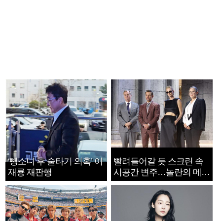
‘뺑소니 후 술타기 의혹’ 이
빨려들어갈 듯 스크린 속
재룡 재판행
시공간 변주…놀란의 메시
지는 ‘전쟁 속죄’