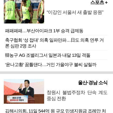
스포츠 +
“이강인 서울서 새 출발 응원”
패패패패…부산아이파크 1부 승격 급제동
축구협회 ‘성 접대’ 의혹 일파만파…日도 의혹 연루 거
론 심판 2명 조사
韓농구 AG 조별리그서 일본과 내달 13일 격돌
‘윤나고황’ 꿈틀댄다…거인 가을야구 불씨 살릴까
울산·경남 소식
창원시 불법주정차 단속 계도
중심 전환
김해시의회, 11일 544억 원 규모 민생지원금 조례안 처