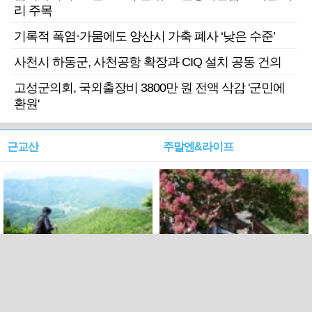
리 주목
기록적 폭염·가뭄에도 양산시 가축 폐사 ‘낮은 수준’
사천시 하동군, 사천공항 확장과 CIQ 설치 공동 건의
고성군의회, 국외출장비 3800만 원 전액 삭감 '군민에
환원'
근교산
주말엔&라이프
근교산&그너머…상주·문경
폭염보다 더 뜨거워라…100
청화산~시루봉
일을 붉게 불태울 ‘선비정신’
피었네