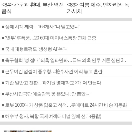
<84> 관문과 환대, 부산 역전
<83> 여름 제주, 벤자리와 독
음식
가시치
■ 상폐 시계 째깍…163개사 “나 떨고있니”
■ ‘빚투’ 후폭풍…20·60대 마이너스통장 연체 급증
■ 국내 대형로펌도 ‘생성형 AI’ 쓴다
■ 축구협회 ‘성 접대’ 의혹 일파만파…日도 의혹 연루 거론 심판 2명 조사
■ 근무여건 깜깜이 중수청…檢수사관 이직 놓고 혼란
■ 기존 일반고 전환…과기원 영재학교 3개 더 만든다
■ 부산시립극단 예술감독 못 뽑았나, 안 뽑았나
■ 로봇 1000대가 상품 입출고 척척…롯데마트 24시간 배송 자동화
■ 해수부 청사, 북항 국제여객터미널 옆에 선다(종합)