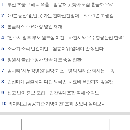
1
부산 초중교 폐교 속출…활용처 못찾아 도심 흉물화 우려
2
‘30분 등산’ 없인 못 가는 천마산전망대…최소 1년 고생길
3
홈플러스 주요매장 영업 재개
4
“진주시 일부 부서 원도심 이전…사천시와 우주항공산업 협력”
5
소나기 소식 반갑지만…찜통더위·열대야 안 꺾인다
6
창원시 불법주정차 단속 계도 중심 전환
7
엘시티 ‘사무장병원’ 일당 기소…명의 빌려준 의사는 구속
8
인신매매 탈출하다 다친 외국인, 치료비 폭탄까지 맞을뻔
9
신고 없이 홍보·모집…민간임대조합 피해 주의보
10
[와이라노]‘공공기관 지방이전’ 효과 있었나 살펴보니