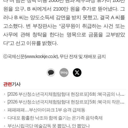
다”며 남은 청탁 비용 2000만 원과 세무과장 휴가비 100만
원을 요구, B 씨에게서 2100만 원을 추가로 뜯어냈다. 그
러나 B 씨는 양도소득세 감면을 받지 못했고, 결국 A 씨를
고소했다. 변 부장판사는 “공무원이 취급하는 사건 또는
사무에 관해 청탁을 한다는 명목으로 금품을 교부받았
다”고 선고 이유를 밝혔다.
ⓒ국제신문(www.kookje.co.kr), 무단 전재 및 재배포 금지
관련
기사
[2026 부산청소년극지체험탐험대 현장르포] 6회 :북극곰의 나라, 마을 밖으로 나갈 때는 총을 챙겨야
[2026 부산청소년극지체험탐험대 현장르포] 5회 :북극의 작은 사냥꾼
패패패패…부산아이파크 1부 승격 급제동
다대포 황홀한 낙조와 함께 즐기는 온가족 음악축제
부산시립극단 예술감독 못 뽑았나, 안 뽑았나