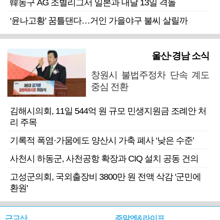
韓농구 AG 조별리그서 일본과 내달 13일 격돌
‘윤나고황’ 꿈틀댄다…거인 가을야구 불씨 살릴까
울산·경남 소식
창원시 불법주정차 단속 계도
중심 전환
김해시의회, 11일 544억 원 규모 민생지원금 조례안 처
리 주목
기록적 폭염·가뭄에도 양산시 가축 폐사 ‘낮은 수준’
사천시 하동군, 사천공항 확장과 CIQ 설치 공동 건의
고성군의회, 국외출장비 3800만 원 전액 삭감 '군민에
환원'
근교산
주말엔&라이프