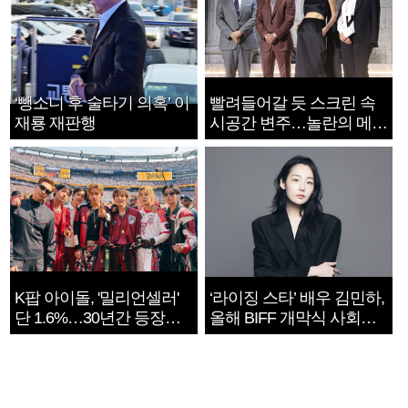
‘뺑소니 후 술타기 의혹’ 이
빨려들어갈 듯 스크린 속
재룡 재판행
시공간 변주…놀란의 메시
지는 ‘전쟁 속죄’
K팝 아이돌, '밀리언셀러'
‘라이징 스타’ 배우 김민하,
단 1.6%…30년간 등장
올해 BIFF 개막식 사회자
1182개팀 전수조사
확정