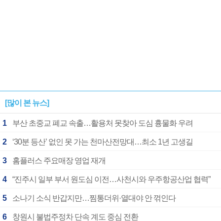
[많이 본 뉴스]
1
부산 초중교 폐교 속출…활용처 못찾아 도심 흉물화 우려
2
‘30분 등산’ 없인 못 가는 천마산전망대…최소 1년 고생길
3
홈플러스 주요매장 영업 재개
4
“진주시 일부 부서 원도심 이전…사천시와 우주항공산업 협력”
5
소나기 소식 반갑지만…찜통더위·열대야 안 꺾인다
6
창원시 불법주정차 단속 계도 중심 전환