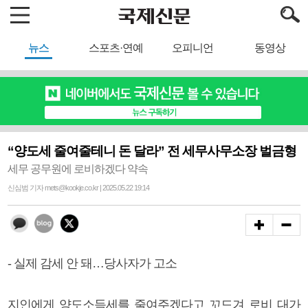
뉴스
스포츠·연예
오피니언
동영상
“양도세 줄여줄테니 돈 달라” 전 세무사무소장 벌금형
세무 공무원에 로비하겠다 약속
신심범 기자 mets@kookje.co.kr | 2025.05.22 19:14
- 실제 감세 안 돼…당사자가 고소
지인에게 양도소득세를 줄여주겠다고 꼬드겨 로비 대가