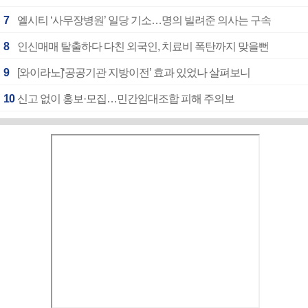
7
엘시티 ‘사무장병원’ 일당 기소…명의 빌려준 의사는 구속
8
인신매매 탈출하다 다친 외국인, 치료비 폭탄까지 맞을뻔
9
[와이라노]‘공공기관 지방이전’ 효과 있었나 살펴보니
10
신고 없이 홍보·모집…민간임대조합 피해 주의보