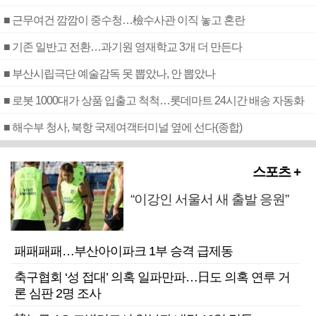
■ 근무여건 깜깜이 중수청…檢수사관 이직 놓고 혼란
■ 기존 일반고 전환…과기원 영재학교 3개 더 만든다
■ 부산시립극단 예술감독 못 뽑았나, 안 뽑았나
■ 로봇 1000대가 상품 입출고 척척…롯데마트 24시간 배송 자동화
■ 해수부 청사, 북항 국제여객터미널 옆에 선다(종합)
스포츠 +
“이강인 서울서 새 출발 응원”
패패패패…부산아이파크 1부 승격 급제동
축구협회 ‘성 접대’ 의혹 일파만파…日도 의혹 연루 거
론 심판 2명 조사