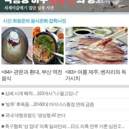
시인 최원준의 음식문화 잡학사전
<84> 관문과 환대, 부산 역전
<83> 여름 제주, 벤자리와 독
음식
가시치
■ 상폐 시계 째깍…163개사 “나 떨고있니”
■ ‘빚투’ 후폭풍…20·60대 마이너스통장 연체 급증
■ 국내 대형로펌도 ‘생성형 AI’ 쓴다
■ 축구협회 ‘성 접대’ 의혹 일파만파…日도 의혹 연루 거론 심판 2명 조사