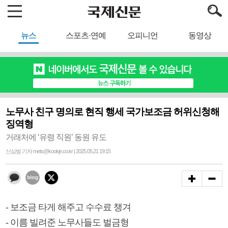
뉴스
스포츠·연예
오피니언
동영상
노무사 친구 명의로 현직 행세 국가보조금 허위신청해
징역형
거래처에 ‘유령 직원’ 동원 유도
신심범 기자 mets@kookje.co.kr | 2025.05.21 19:15
- 보조금 타게 해주고 수수료 챙겨
- 이름 빌려준 노무사들도 벌금형