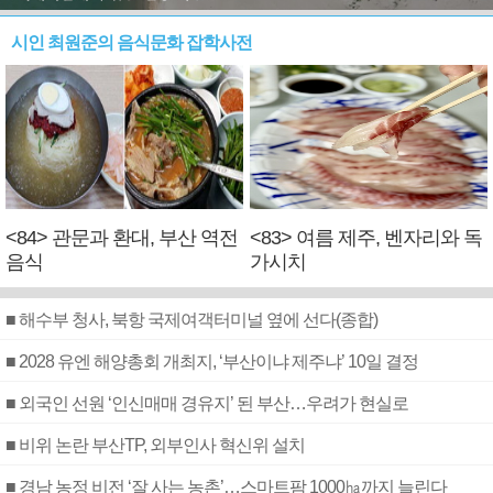
시인 최원준의 음식문화 잡학사전
<84> 관문과 환대, 부산 역전
<83> 여름 제주, 벤자리와 독
음식
가시치
■ 해수부 청사, 북항 국제여객터미널 옆에 선다(종합)
■ 2028 유엔 해양총회 개최지, ‘부산이냐 제주냐’ 10일 결정
■ 외국인 선원 ‘인신매매 경유지’ 된 부산…우려가 현실로
■ 비위 논란 부산TP, 외부인사 혁신위 설치
■ 경남 농정 비전 ‘잘 사는 농촌’…스마트팜 1000㏊까지 늘린다