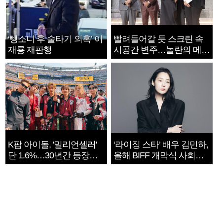
‘뺑소니 후 술타기 의혹’ 이
빨려들어갈 듯 스크린 속
재룡 재판행
시공간 변주…놀란의 메시
지는 ‘전쟁 속죄’
K팝 아이돌, '밀리언셀러'
‘라이징 스타’ 배우 김민하,
단 1.6%…30년간 등장
올해 BIFF 개막식 사회자
1182개팀 전수조사
확정