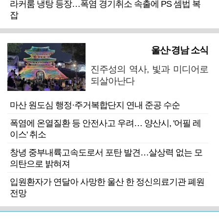
라커룸 냉탕 등장…폭염 경기취소 속출에 PS 셈법 복
잡
울산·경남 소식
진주성의 역사, 빛과 미디어로
되살아난다
마산 원도심 행정·주거복합단지 연내 준공 수순
폭염에 온열질환 등 안전사고 우려… 양산시, '어필 레
이스' 취소
창녕 중부내륙고속도로서 포탄 발견…살상력 없는 모
의탄으로 밝혀져
입원환자가 연달아 사망한 울산 한 정신의료기관 폐원
전망