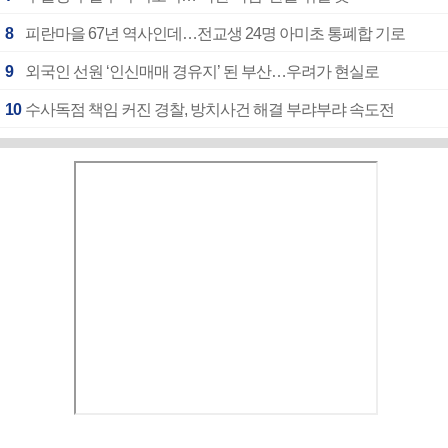
8
피란마을 67년 역사인데…전교생 24명 아미초 통폐합 기로
9
외국인 선원 ‘인신매매 경유지’ 된 부산…우려가 현실로
10
수사독점 책임 커진 경찰, 방치사건 해결 부랴부랴 속도전