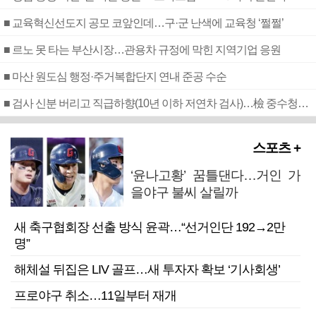
■ 교육혁신선도지 공모 코앞인데…구·군 난색에 교육청 ‘쩔쩔’
■ 르노 못 타는 부산시장…관용차 규정에 막힌 지역기업 응원
■ 마산 원도심 행정·주거복합단지 연내 준공 수순
■ 검사 신분 버리고 직급하향(10년 이하 저연차 검사)…檢 중수청행 기피
스포츠 +
‘윤나고황’ 꿈틀댄다…거인 가
을야구 불씨 살릴까
새 축구협회장 선출 방식 윤곽…“선거인단 192→2만
명”
해체설 뒤집은 LIV 골프…새 투자자 확보 ‘기사회생’
프로야구 취소…11일부터 재개