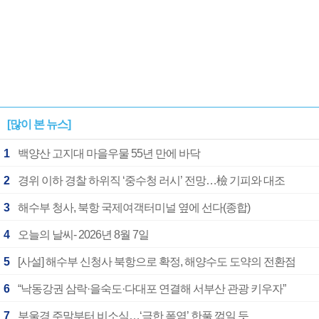
[많이 본 뉴스]
1
백양산 고지대 마을우물 55년 만에 바닥
2
경위 이하 경찰 하위직 ‘중수청 러시’ 전망…檢 기피와 대조
3
해수부 청사, 북항 국제여객터미널 옆에 선다(종합)
4
오늘의 날씨- 2026년 8월 7일
5
[사설] 해수부 신청사 북항으로 확정, 해양수도 도약의 전환점
6
“낙동강권 삼락·을숙도·다대포 연결해 서부산 관광 키우자”
7
부울경 주말부터 비소식…‘극한 폭염’ 한풀 꺾일 듯