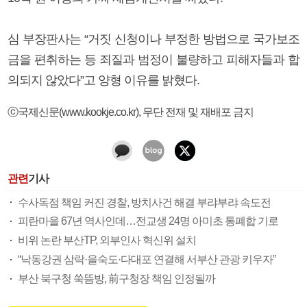
심 부장판사는 “거짓 신청이나 부정한 방법으로 국가보조
금을 편취하는 등 죄질과 범정이 불량하고 피해자들과 합
의되지 않았다”고 양형 이유를 밝혔다.
ⓒ국제신문(www.kookje.co.kr), 무단 전재 및 재배포 금지
관련
기사
수사독점 책임 커진 경찰, 방치사건 해결 부랴부랴 속도전
피란마을 67년 역사인데…전교생 24명 아미초 통폐합 기로
비위 논란 부산TP, 외부인사 혁신위 설치
“낙동강권 삼락·을숙도·다대포 연결해 서부산 관광 키우자”
부산 북구청 쑥뜸방, 前구청장 책임 인정될까