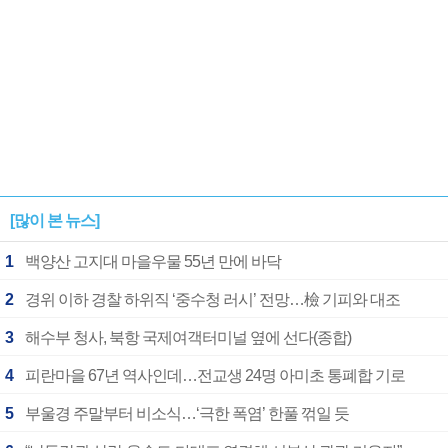
[많이 본 뉴스]
1
백양산 고지대 마을우물 55년 만에 바닥
2
경위 이하 경찰 하위직 ‘중수청 러시’ 전망…檢 기피와 대조
3
해수부 청사, 북항 국제여객터미널 옆에 선다(종합)
4
피란마을 67년 역사인데…전교생 24명 아미초 통폐합 기로
5
부울경 주말부터 비소식…‘극한 폭염’ 한풀 꺾일 듯