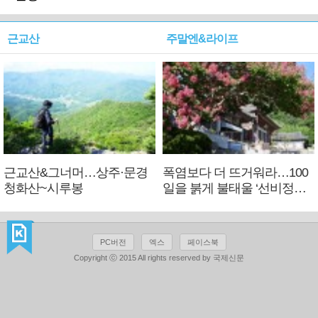
근교산
주말엔&라이프
근교산&그너머…상주·문경
폭염보다 더 뜨거워라…100
청화산~시루봉
일을 붉게 불태울 ‘선비정신’
피었네
PC버전
엑스
페이스북
Copyright ⓒ 2015 All rights reserved by 국제신문