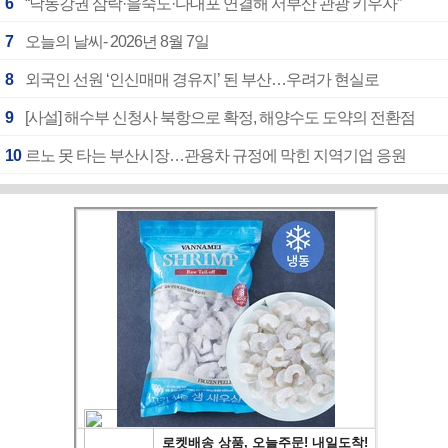
6
“낙동강권 삼락·을숙도·다대포 연결해 서부산 관광 키우자”
7
오늘의 날씨- 2026년 8월 7일
8
외국인 선원 ‘인신매매 경유지’ 된 부산…우려가 현실로
9
[사설] 해수부 신청사 북항으로 확정, 해양수도 도약의 전환점
10
르노 못 타는 부산시장…관용차 규정에 막힌 지역기업 응원