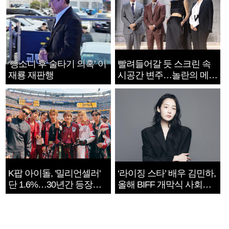
‘뺑소니 후 술타기 의혹’ 이
빨려들어갈 듯 스크린 속
재룡 재판행
시공간 변주…놀란의 메시
지는 ‘전쟁 속죄’
K팝 아이돌, '밀리언셀러'
‘라이징 스타’ 배우 김민하,
단 1.6%…30년간 등장
올해 BIFF 개막식 사회자
1182개팀 전수조사
확정