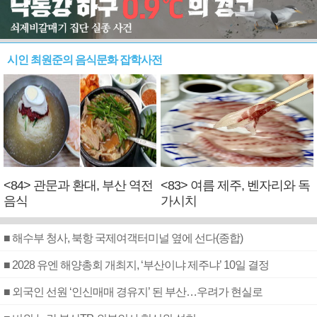
시인 최원준의 음식문화 잡학사전
<84> 관문과 환대, 부산 역전
<83> 여름 제주, 벤자리와 독
음식
가시치
■ 해수부 청사, 북항 국제여객터미널 옆에 선다(종합)
■ 2028 유엔 해양총회 개최지, ‘부산이냐 제주냐’ 10일 결정
■ 외국인 선원 ‘인신매매 경유지’ 된 부산…우려가 현실로