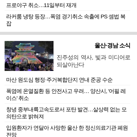
프로야구 취소…11일부터 재개
라커룸 냉탕 등장…폭염 경기취소 속출에 PS 셈법 복
잡
울산·경남 소식
진주성의 역사, 빛과 미디어로
되살아난다
마산 원도심 행정·주거복합단지 연내 준공 수순
폭염에 온열질환 등 안전사고 우려… 양산시, '어필 레
이스' 취소
창녕 중부내륙고속도로서 포탄 발견…살상력 없는 모
의탄으로 밝혀져
입원환자가 연달아 사망한 울산 한 정신의료기관 폐원
전망