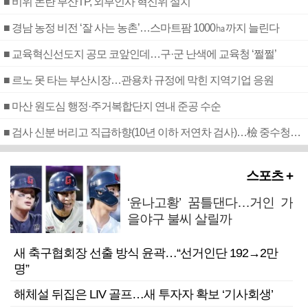
■ 비위 논란 부산TP, 외부인사 혁신위 설치
■ 경남 농정 비전 ‘잘 사는 농촌’…스마트팜 1000㏊까지 늘린다
■ 교육혁신선도지 공모 코앞인데…구·군 난색에 교육청 ‘쩔쩔’
■ 르노 못 타는 부산시장…관용차 규정에 막힌 지역기업 응원
■ 마산 원도심 행정·주거복합단지 연내 준공 수순
■ 검사 신분 버리고 직급하향(10년 이하 저연차 검사)…檢 중수청행 기피
스포츠 +
‘윤나고황’ 꿈틀댄다…거인 가
을야구 불씨 살릴까
새 축구협회장 선출 방식 윤곽…“선거인단 192→2만
명”
해체설 뒤집은 LIV 골프…새 투자자 확보 ‘기사회생’