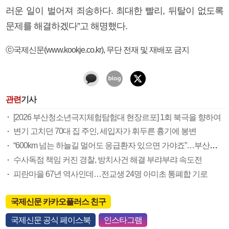
러운 일이 벌어져 죄송하다. 최대한 빨리, 뒤탈이 없도록
문제를 해결하겠다”고 해명했다.
ⓒ국제신문(www.kookje.co.kr), 무단 전재 및 재배포 금지
관련
기사
[2026 부산청소년극지체험탐험대 현장르포] 1회 북극을 향하여
변기 고치던 70대 집 주인, 세입자가 휘두른 흉기에 봉변
“600km 넘는 하늘길 멀어도 응급환자 있으면 가야죠”…부산소방항공대 활약상 눈길
수사독점 책임 커진 경찰, 방치사건 해결 부랴부랴 속도전
피란마을 67년 역사인데…전교생 24명 아미초 통폐합 기로
국제신문 카카오플러스 친구
국제신문 공식 페이스북
인스타그램