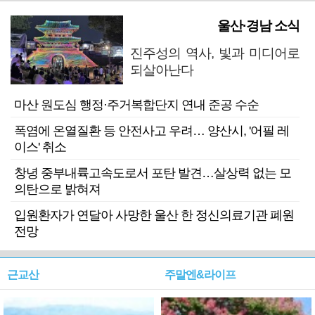
울산·경남 소식
진주성의 역사, 빛과 미디어로
되살아난다
마산 원도심 행정·주거복합단지 연내 준공 수순
폭염에 온열질환 등 안전사고 우려… 양산시, '어필 레
이스' 취소
창녕 중부내륙고속도로서 포탄 발견…살상력 없는 모
의탄으로 밝혀져
입원환자가 연달아 사망한 울산 한 정신의료기관 폐원
전망
근교산
주말엔&라이프