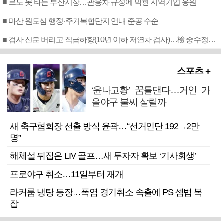
■ 르노 못 타는 부산시장…관용차 규정에 막힌 지역기업 응원
■ 마산 원도심 행정·주거복합단지 연내 준공 수순
■ 검사 신분 버리고 직급하향(10년 이하 저연차 검사)…檢 중수청행 기피
스포츠 +
‘윤나고황’ 꿈틀댄다…거인 가
을야구 불씨 살릴까
새 축구협회장 선출 방식 윤곽…“선거인단 192→2만
명”
해체설 뒤집은 LIV 골프…새 투자자 확보 ‘기사회생’
프로야구 취소…11일부터 재개
라커룸 냉탕 등장…폭염 경기취소 속출에 PS 셈법 복
잡