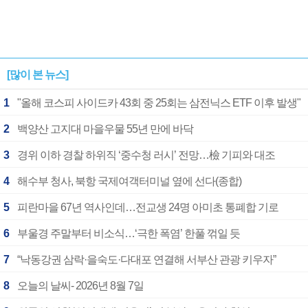
[많이 본 뉴스]
1
"올해 코스피 사이드카 43회 중 25회는 삼전닉스 ETF 이후 발생"
2
백양산 고지대 마을우물 55년 만에 바닥
3
경위 이하 경찰 하위직 ‘중수청 러시’ 전망…檢 기피와 대조
4
해수부 청사, 북항 국제여객터미널 옆에 선다(종합)
5
피란마을 67년 역사인데…전교생 24명 아미초 통폐합 기로
6
부울경 주말부터 비소식…‘극한 폭염’ 한풀 꺾일 듯
7
“낙동강권 삼락·을숙도·다대포 연결해 서부산 관광 키우자”
8
오늘의 날씨- 2026년 8월 7일