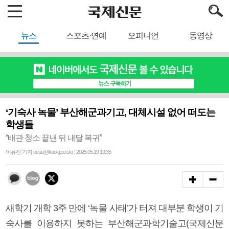
뉴스
스포츠·연예
오피니언
동영상
‘기숙사 녹물’ 부산해군과기고, 대체시설 없어 떠도는
학생들
“배관 청소 끝낸 뒤 내달 복귀”
이유진 기자 eeuu@kookje.co.kr | 2025.05.19 19:35
새학기 개학 3주 만에 ‘녹물 사태’가 터져 대부분 학생이 기
숙사를 이용하지 못하는 부산해군과학기술고(국제신문