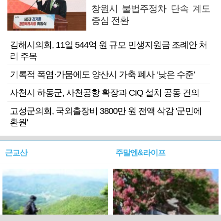
창원시 불법주정차 단속 계도
중심 전환
김해시의회, 11일 544억 원 규모 민생지원금 조례안 처
리 주목
기록적 폭염·가뭄에도 양산시 가축 폐사 ‘낮은 수준’
사천시 하동군, 사천공항 확장과 CIQ 설치 공동 건의
고성군의회, 국외출장비 3800만 원 전액 삭감 '군민에
환원'
근교산
주말엔&라이프