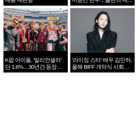
재룡 재판행
시공간 변주…놀란의 메시
지는 ‘전쟁 속죄’
K팝 아이돌, '밀리언셀러'
‘라이징 스타’ 배우 김민하,
단 1.6%…30년간 등장
올해 BIFF 개막식 사회자
1182개팀 전수조사
확정