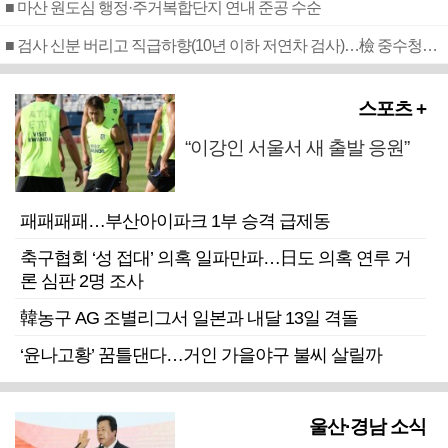
■ 마산 원도심 행정·주거복합단지 연내 준공 수순
■ 검사 신분 버리고 직급하향(10년 이하 저연차 검사)…檢 중수청행 기피
스포츠 +
“이강인 서울서 새 출발 응원”
패패패패…부산아이파크 1부 승격 급제동
축구협회 ‘성 접대’ 의혹 일파만파…日도 의혹 연루 거
론 심판 2명 조사
韓농구 AG 조별리그서 일본과 내달 13일 격돌
‘윤나고황’ 꿈틀댄다…거인 가을야구 불씨 살릴까
울산·경남 소식