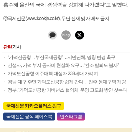
흡수해 울산의 국제 경쟁력을 강화해 나가겠다”고 말했다.
ⓒ국제신문(www.kookje.co.kr), 무단 전재 및 재배포 금지
관련
기사
“가덕신공항→부산국제공항”…시민단체, 명칭 변경 촉구
건설사, 가덕 부지 공사비 현실화 요구…“컨소 탈퇴도 불사”
가덕도신공항 이주대책 대상자 238세대 가려져
경남·대구 주민 가덕도신공항 쉽게 간다… 진주·동대구역 개량
정부, ‘가덕도신공항 거버넌스 협의체’ 운영 고도화 방안 찾는다
국제신문 카카오플러스 친구
국제신문 공식 페이스북
인스타그램