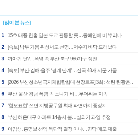
[많이 본 뉴스]
1
15호 태풍 찬홈 일본 도쿄 관통할 듯…동해안에 비 뿌리나
2
[속보] 남부 가뭄 위성서도 선명…저수지 바닥 드러났다
3
까마귀 탓?…폭염 속 부산 북구 986가구 정전
4
[속보] 부산·김해·울주 ‘경계 단계’…전국 48개 시군 가뭄
5
[2026 부산청소년극지체험탐험대 현장르포] 3회 : 석탄 탄광촌에서 북극 연구의 중심지로
6
부산·울산·경남 폭염 속 소나기·비…무더위는 지속
7
‘혐오표현’ 쓰면 지방공무원 최대 파면까지 중징계
8
부산 해운대구 아파트 14층서 불…실외기 과열 추정
9
이임생, 홍명보 선임 독단적 결정 아냐…면담 메모 제출