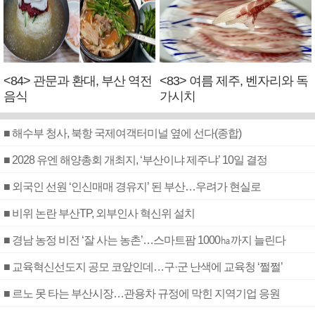
<84> 관문과 환대, 부산 역전
<83> 여름 제주, 벤자리와 독
음식
가시치
■ 해수부 청사, 북항 국제여객터미널 옆에 선다(종합)
■ 2028 유엔 해양총회 개최지, ‘부산이냐 제주냐’ 10일 결정
■ 외국인 선원 ‘인신매매 경유지’ 된 부산…우려가 현실로
■ 비위 논란 부산TP, 외부인사 혁신위 설치
■ 경남 농정 비전 ‘잘 사는 농촌’…스마트팜 1000㏊까지 늘린다
■ 교육혁신선도지 공모 코앞인데…구·군 난색에 교육청 ‘쩔쩔’
■ 르노 못 타는 부산시장…관용차 규정에 막힌 지역기업 응원