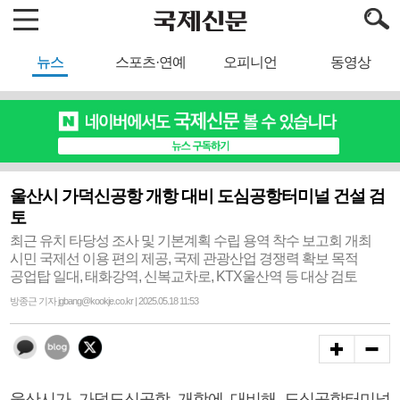
뉴스
스포츠·연예
오피니언
동영상
울산시 가덕신공항 개항 대비 도심공항터미널 건설 검
토
최근 유치 타당성 조사 및 기본계획 수립 용역 착수 보고회 개최
시민 국제선 이용 편의 제공, 국제 관광산업 경쟁력 확보 목적
공업탑 일대, 태화강역, 신복교차로, KTX울산역 등 대상 검토
방종근 기자 jgbang@kookje.co.kr | 2025.05.18 11:53
울산시가 가덕도신공항 개항에 대비해 도심공항터미널