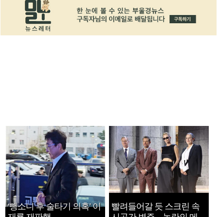
‘뺑소니 후 술타기 의혹’ 이
빨려들어갈 듯 스크린 속