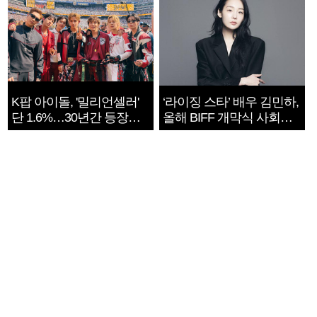
K팝 아이돌, '밀리언셀러'
‘라이징 스타’ 배우 김민하,
단 1.6%…30년간 등장
올해 BIFF 개막식 사회자
1182개팀 전수조사
확정