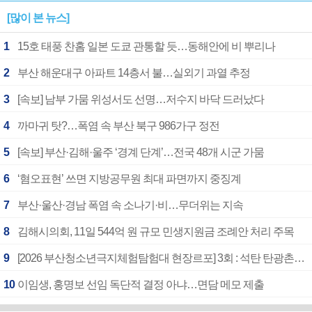
[많이 본 뉴스]
1
15호 태풍 찬홈 일본 도쿄 관통할 듯…동해안에 비 뿌리나
2
부산 해운대구 아파트 14층서 불…실외기 과열 추정
3
[속보] 남부 가뭄 위성서도 선명…저수지 바닥 드러났다
4
까마귀 탓?…폭염 속 부산 북구 986가구 정전
5
[속보] 부산·김해·울주 ‘경계 단계’…전국 48개 시군 가뭄
6
‘혐오표현’ 쓰면 지방공무원 최대 파면까지 중징계
7
부산·울산·경남 폭염 속 소나기·비…무더위는 지속
8
김해시의회, 11일 544억 원 규모 민생지원금 조례안 처리 주목
9
[2026 부산청소년극지체험탐험대 현장르포] 3회 : 석탄 탄광촌에서 북극 연구의 중심지로
10
이임생, 홍명보 선임 독단적 결정 아냐…면담 메모 제출