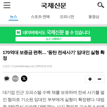
뉴스
스포츠·연예
오피니언
동영상
170억대 보증금 편취… '동탄 전세사기' 임대인 실형 확
정
민경진 기자 jnmin@kookje.co.kr | 2025.05.15 13:19
대기업 인근 오피스텔 수백 채를 보유하며 전세 사기를 벌
인 혐의로 기소된 임대인 부부에게 실형이 확정됐다. 대법
원 3부(주심 이숙연 대법관)는 사기 혐의로 기소된 A 씨에