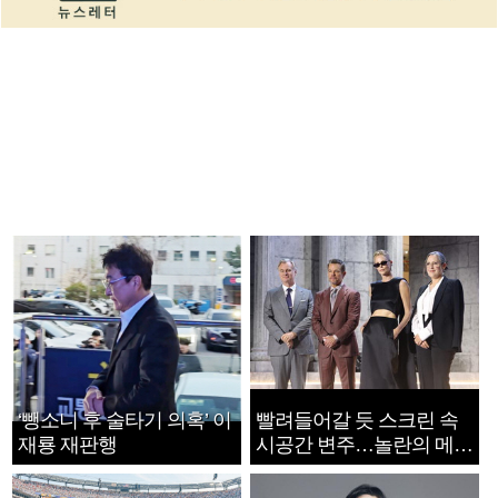
‘뺑소니 후 술타기 의혹’ 이
빨려들어갈 듯 스크린 속
재룡 재판행
시공간 변주…놀란의 메시
지는 ‘전쟁 속죄’