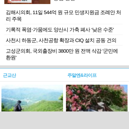
김해시의회, 11일 544억 원 규모 민생지원금 조례안 처
리 주목
기록적 폭염·가뭄에도 양산시 가축 폐사 ‘낮은 수준’
사천시 하동군, 사천공항 확장과 CIQ 설치 공동 건의
고성군의회, 국외출장비 3800만 원 전액 삭감 '군민에
환원'
근교산
주말엔&라이프