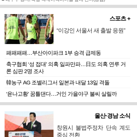
스포츠 +
“이강인 서울서 새 출발 응원”
패패패패…부산아이파크 1부 승격 급제동
축구협회 ‘성 접대’ 의혹 일파만파…日도 의혹 연루 거
론 심판 2명 조사
韓농구 AG 조별리그서 일본과 내달 13일 격돌
‘윤나고황’ 꿈틀댄다…거인 가을야구 불씨 살릴까
울산·경남 소식
창원시 불법주정차 단속 계도
중심 전환