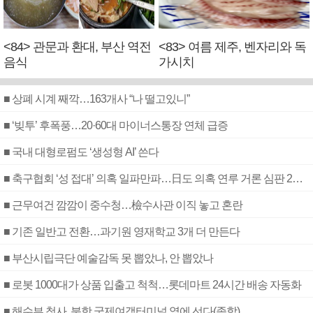
<84> 관문과 환대, 부산 역전
<83> 여름 제주, 벤자리와 독
음식
가시치
■ 상폐 시계 째깍…163개사 “나 떨고있니”
■ ‘빚투’ 후폭풍…20·60대 마이너스통장 연체 급증
■ 국내 대형로펌도 ‘생성형 AI’ 쓴다
■ 축구협회 ‘성 접대’ 의혹 일파만파…日도 의혹 연루 거론 심판 2명 조사
■ 근무여건 깜깜이 중수청…檢수사관 이직 놓고 혼란
■ 기존 일반고 전환…과기원 영재학교 3개 더 만든다
■ 부산시립극단 예술감독 못 뽑았나, 안 뽑았나
■ 로봇 1000대가 상품 입출고 척척…롯데마트 24시간 배송 자동화
■ 해수부 청사, 북항 국제여객터미널 옆에 선다(종합)