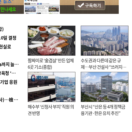
합)
10일 결정
 현실로
짬짜미로 ‘金겹살’ 만든 업체
수도권과 다른데 같은 규
■ 경남 농정 비전 ‘잘 사는 농촌’…스마트팜 1000㏊까지 늘린다
6곳 기소(종합)
제…부산 건설사 “쓰러지기
■ 교육혁신선도지 공모 코앞인데…구·군 난색에 교육청 ‘쩔쩔’
직전”
역기업 응원
■ 검사 신분 버리고 직급하향(10년 이하 저연차 검사)…檢 중수청행 기피
해수부 ‘신청사 부지’ 직원 의
부산시 “산은 등 4개 정책금
견 반영
융기관·한은 유치 추진”