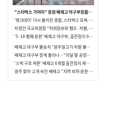
"스타벅스 가야지" 응원 배재고 야구부원들, 학교서 징계 처분
‘탱크데이’ 다시 불지핀 경찰, 스타벅스 모욕 혐의 압수수색
차정인 국교위원장 “허위정보와 혐오·차별, 학교 교실까지 유입"
‘5·18 폄훼 응원’ 배재고 야구부, 출전정지 6개월→1개월 감경
배재고 야구부 불송치 “광주일고가 처벌 불원 의사 표해”
배재고 야구부 징계 풀리나…“이달 말 공정위서 재심의”
‘스벅 구호 파문’ 배재고 6개월 출전정지 재심 신청키로
광주 찾아 고개 숙인 배재고 “지역 비하 응원 잘못”(종합)