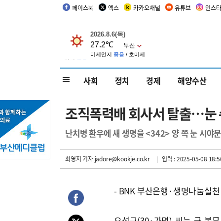
페이스북
엑스
카카오채널
유튜브
인스
사회
정치
경제
해양수산
조직폭력배 회사서 탈출…눈 
난치병 환우에 새 생명을 <342> 양 쪽 눈 시야
최영지 기자
jadore@kookje.co.kr
| 입력 : 2025-05-08 18:5
- BNK 부산은행·생명나눔실
오석규(30·가명) 씨는 군 복