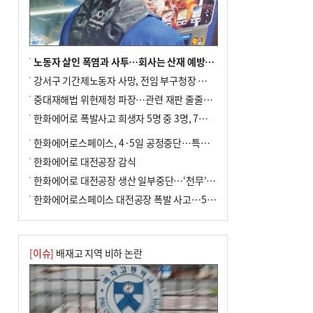
노동자 살인 폭염과 사투…회사는 산재 예방·전기료 절감 전력
강서구 기간제노동자 사망, 전임 부구청장 檢 송치
중대재해법 위헌제청 파장…관련 재판 줄줄이 브레이크
한화에어로 폭발사고 희생자 5명 중 3명, 7일 영면
한화에어로스페이스, 4·5일 공정중단…특별 안전점검
한화에어로 대전공장 감식
한화에어로 대전공장 생산 일부중단…‘천무’ 수출 비상
한화에어로스페이스 대전공장 폭발 사고…5명 사망·2명 부상(종합)
[이슈]
배재고 지역 비하 논란