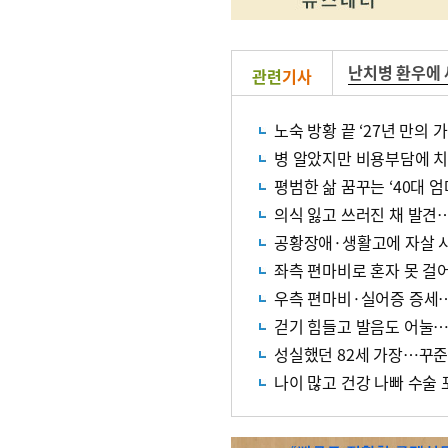
난치병 환우에 
관련
기사
노숙 방황 끝 ‘27년 만의
병 알았지만 비용부담에 
평범한 삶 꿈꾸는 ‘40대 
의식 잃고 쓰러진 채 발견
공황장애·생활고에 자살 
좌측 편마비로 혼자 못 
우측 편마비·실어증 증세…
걷기 힘들고 발음도 어눌…
성실했던 82세 가장…꾸준
나이 많고 건강 나빠 수술