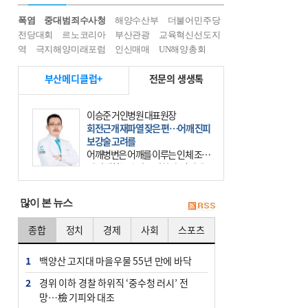
폭염
중대범죄수사청
해양수산부
더불어민주당
전당대회
르노코리아
부산관광
교육혁신선도지
역
극지해양미래포럼
인신매매
UN해양총회
부산메디클럽+
전문의 생생톡
이승준 거인병원 대표원장
회전근개 재파열 잦은 편…어깨 진피
보강술 고려를
어깨병변은 어깨를 이루는 인체 조직
에 발생하는 손상을 말한다. 여기에
는 오십견과 회전근개 증후군, 어깨
의 석회성 힘줄염 등이 있다. 국민건
많이 본 뉴스
강보험에 의하면 어깨병변
종합
정치
경제
사회
스포츠
1
백양산 고지대 마을우물 55년 만에 바닥
2
경위 이하 경찰 하위직 ‘중수청 러시’ 전
망…檢 기피와 대조