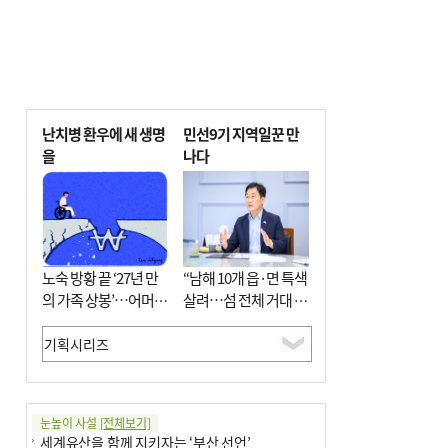
난치병 환우에 새 생명
민선9기 지역일꾼 만
을
나다
노숙 방황 끝 ‘27년 만
“남해 10개 읍·면 특색
의 가족 상봉’…어머니
살려…섬 전체 거대 정
와 행복 꿈꿔
원으로 조성”
눈높이 사설
[전체보기]
세계유산을 함께 지키자는 ‘부산 선언’