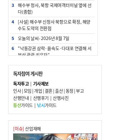
3
해수부 청사, 북항 국제여객터미널 옆에 선
다(종합)
4
[사설] 해수부 신청사 북항으로 확정, 해양
수도 도약의 전환점
5
오늘의 날씨- 2026년 8월 7일
6
“낙동강권 삼락·을숙도·다대포 연결해 서
부산 관광 키우자”
7
부울경 주말부터 비소식…‘극한 폭염’ 한풀
꺾일 듯
독자참여 게시판
8
피란마을 67년 역사인데…전교생 24명 아
독자투고
|
기사제보
미초 통폐합 기로
인사
|
모임
|
개업
|
결혼
|
출산
|
동정
|
부고
9
산행안내
외국인 선원 ‘인신매매 경유지’ 된 부산…
|
산행후기
|
산행사진
우려가 현실로
등산
가이드
|
낚시
가이드
10
수사독점 책임 커진 경찰, 방치사건 해결 부
랴부랴 속도전
[이슈]
산업재해