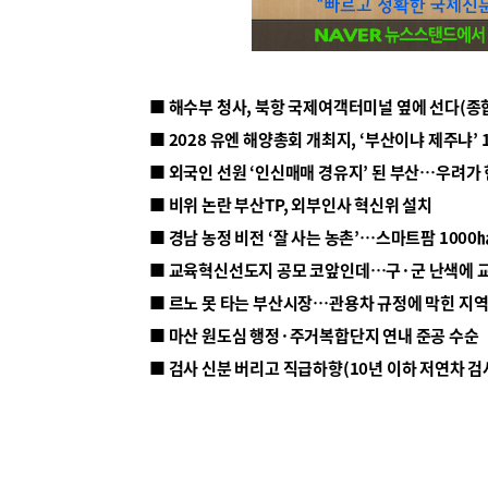
■ 해수부 청사, 북항 국제여객터미널 옆에 선다(종
■ 2028 유엔 해양총회 개최지, ‘부산이냐 제주냐’ 
■ 외국인 선원 ‘인신매매 경유지’ 된 부산…우려가
■ 비위 논란 부산TP, 외부인사 혁신위 설치
■ 르노 못 타는 부산시장…관용차 규정에 막힌 지
■ 마산 원도심 행정·주거복합단지 연내 준공 수순