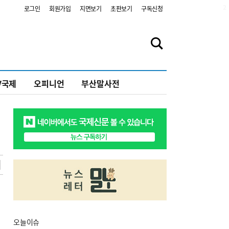
2
로그인
회원가입
지면보기
초판보기
구독신청
V국제
오피니언
부산말사전
오늘
이슈