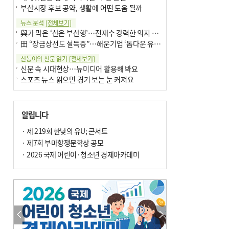
부산시장 후보 공약, 생활에 어떤 도움 될까
뉴스 분석
[전체보기]
與가 막은 ‘산은 부산행’…전재수 강력한 의지 표명 없인 공염불
田 “장금상선도 설득중”…해운기업 ‘톱다운 유치전’ 가속
신통이의 신문 읽기
[전체보기]
신문 속 시대현상…뉴미디어 활용해 봐요
스포츠 뉴스 읽으면 경기 보는 눈 커져요
어떻게 생각하십니까
[전체보기]
구·군 승진 축하화분 관행 없애자니 소상공인 울상
알립니다
3년째 병상에 있는 구의원…의정활동 못해도 월급 그대로
팩트체크
· 제 219회 한낮의 유U; 콘서트
[전체보기]
금정산 반려견 데리고 갈 수 있나…알아보니 ‘국립공원은 출입 불가’
· 제7회 부마항쟁문학상 공모
서울 도림천도 공업용수 활용한다는 사례, 정수 없이 한강물 공급…수질만 공업용수
· 2026 국제 어린이·청소년 경제아카데미
포토에세이
[전체보기]
연꽃 위 개개비
의령 한우산 털중나리
한 손 뉴스
[전체보기]
시민이 개발한 폭염 대응 앱 ‘그늘로’ 길안내 지도 등 인기
골목 맛집 발굴 고메 셀렉션…부산시, 페스티벌 시월 연계