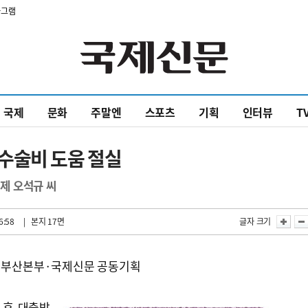
타그램
국제
문화
주말엔
스포츠
기획
인터뷰
T
수술비 도움 절실
문제 오석규 씨
6:58
| 본지 17면
글자 크기
천 부산본부·국제신문 공동기획
무 후 대출받