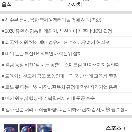
음식
가시치
■ 해수부 청사, 북항 국제여객터미널 옆에 선다(종합)
■ 2028 유엔 해양총회 개최지, ‘부산이냐 제주냐’ 10일 결정
■ 외국인 선원 ‘인신매매 경유지’ 된 부산…우려가 현실로
■ 비위 논란 부산TP, 외부인사 혁신위 설치
■ 경남 농정 비전 ‘잘 사는 농촌’…스마트팜 1000㏊까지 늘린다
■ 교육혁신선도지 공모 코앞인데…구·군 난색에 교육청 ‘쩔쩔’
■ 르노 못 타는 부산시장…관용차 규정에 막힌 지역기업 응원
■ 마산 원도심 행정·주거복합단지 연내 준공 수순
■ 검사 신분 버리고 직급하향(10년 이하 저연차 검사)…檢 중수청행 기피
스포츠 +