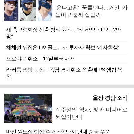
‘윤나고황’ 꿈틀댄다…거인 가
을야구 불씨 살릴까
새 축구협회장 선출 방식 윤곽…“선거인단 192→2만
명”
해체설 뒤집은 LIV 골프…새 투자자 확보 ‘기사회생’
프로야구 취소…11일부터 재개
라커룸 냉탕 등장…폭염 경기취소 속출에 PS 셈법 복
잡
울산·경남 소식
진주성의 역사, 빛과 미디어로
되살아난다
마산 원도심 행정·주거복합단지 연내 준공 수순