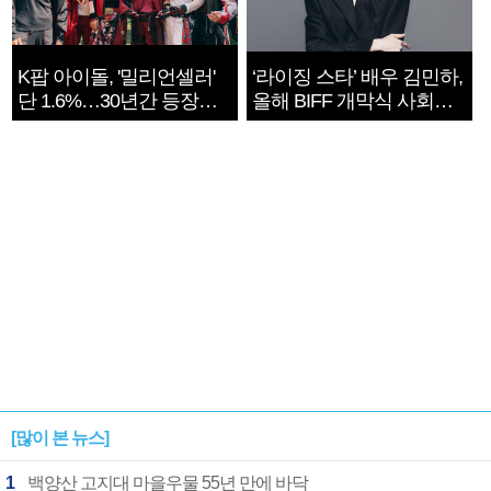
K팝 아이돌, '밀리언셀러'
‘라이징 스타’ 배우 김민하,
단 1.6%…30년간 등장
올해 BIFF 개막식 사회자
1182개팀 전수조사
확정
[많이 본 뉴스]
1
백양산 고지대 마을우물 55년 만에 바닥