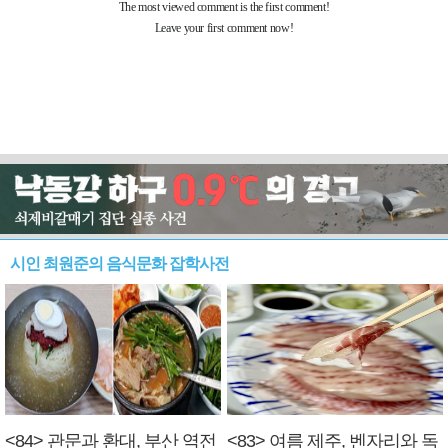
시인 최원준의 음식문화 잡학사전
<84> 관문과 환대, 부산 역전
<83> 여름 제주, 벤자리와 독