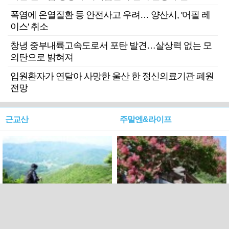
폭염에 온열질환 등 안전사고 우려… 양산시, '어필 레
이스' 취소
창녕 중부내륙고속도로서 포탄 발견…살상력 없는 모
의탄으로 밝혀져
입원환자가 연달아 사망한 울산 한 정신의료기관 폐원
전망
근교산
주말엔&라이프
근교산&그너머…상주·문경
폭염보다 더 뜨거워라…100
청화산~시루봉
일을 붉게 불태울 ‘선비정신’