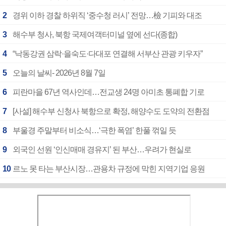
2
경위 이하 경찰 하위직 ‘중수청 러시’ 전망…檢 기피와 대조
3
해수부 청사, 북항 국제여객터미널 옆에 선다(종합)
4
“낙동강권 삼락·을숙도·다대포 연결해 서부산 관광 키우자”
5
오늘의 날씨- 2026년 8월 7일
6
피란마을 67년 역사인데…전교생 24명 아미초 통폐합 기로
7
[사설] 해수부 신청사 북항으로 확정, 해양수도 도약의 전환점
8
부울경 주말부터 비소식…‘극한 폭염’ 한풀 꺾일 듯
9
외국인 선원 ‘인신매매 경유지’ 된 부산…우려가 현실로
10
르노 못 타는 부산시장…관용차 규정에 막힌 지역기업 응원