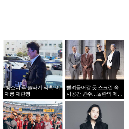
‘뺑소니 후 술타기 의혹’ 이
빨려들어갈 듯 스크린 속
재룡 재판행
시공간 변주…놀란의 메시
지는 ‘전쟁 속죄’