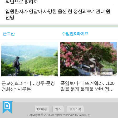
의탄으로 밝혀져
입원환자가 연달아 사망한 울산 한 정신의료기관 폐원
전망
근교산
주말엔&라이프
근교산&그너머…상주·문경
폭염보다 더 뜨거워라…100
청화산~시루봉
일을 붉게 불태울 ‘선비정신’
피었네
PC버전
엑스
페이스북
Copyright ⓒ 2015 All rights reserved by 국제신문