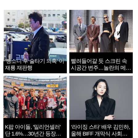
‘뺑소니 후 술타기 의혹’ 이
빨려들어갈 듯 스크린 속
재룡 재판행
시공간 변주…놀란의 메시
지는 ‘전쟁 속죄’
K팝 아이돌, '밀리언셀러'
‘라이징 스타’ 배우 김민하,
단 1.6%…30년간 등장
올해 BIFF 개막식 사회자