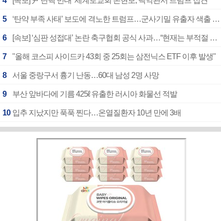
4
[속보]‘尹 탄핵 반대’ 세계로교회 손현보, 백악관서 트럼프 접견
5
‘탄약 부족 사태’ 보도에 격노한 트럼프…군사기밀 유출자 색출 지시
6
[속보] ‘심판 성접대’ 논란 축구협회 공식 사과…“현재는 부적절 행위 없어”
7
"올해 코스피 사이드카 43회 중 25회는 삼전닉스 ETF 이후 발생"
8
서울 중랑구서 흉기 난동…60대 남성 2명 사망
9
부산 앞바다에 기름 425ℓ 유출한 러시아 화물선 적발
10
입추 지났지만 푹푹 찐다…온열질환자 10년 만에 3배