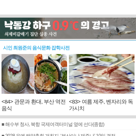
시인 최원준의 음식문화 잡학사전
<84> 관문과 환대, 부산 역전
<83> 여름 제주, 벤자리와 독
음식
가시치
■ 해수부 청사, 북항 국제여객터미널 옆에 선다(종합)
■ 2028 유엔 해양총회 개최지, ‘부산이냐 제주냐’ 10일 결정