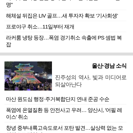
명”
해체설 뒤집은 LIV 골프…새 투자자 확보 ‘기사회생’
프로야구 취소…11일부터 재개
라커룸 냉탕 등장…폭염 경기취소 속출에 PS 셈법 복
잡
울산·경남 소식
진주성의 역사, 빛과 미디어로
되살아난다
마산 원도심 행정·주거복합단지 연내 준공 수순
폭염에 온열질환 등 안전사고 우려… 양산시, '어필 레
이스' 취소
창녕 중부내륙고속도로서 포탄 발견…살상력 없는 모