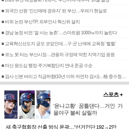
■ 외국인 선원 ‘인신매매 경유지’ 된 부산…우려가 현실로
■ 비위 논란 부산TP, 외부인사 혁신위 설치
■ 경남 농정 비전 ‘잘 사는 농촌’…스마트팜 1000㏊까지 늘린다
■ 교육혁신선도지 공모 코앞인데…구·군 난색에 교육청 ‘쩔쩔’
■ 르노 못 타는 부산시장…관용차 규정에 막힌 지역기업 응원
■ 마산 원도심 행정·주거복합단지 연내 준공 수순
■ 검사 신분 버리고 직급하향(10년 이하 저연차 검사)…檢 중수청행 기피
스포츠 +
‘윤나고황’ 꿈틀댄다…거인 가
을야구 불씨 살릴까
새 축구협회장 선출 방식 윤곽…“선거인단 192→2만