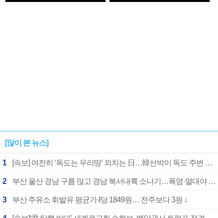
1182개팀 전수조사
확정
[많이 본 뉴스]
1
[속보] 여전히 ‘독도는 우리땅’ 외치는 日…韓선박이 독도 주변 해양조사 활동하자 반발
2
부산 울산 경남 구름 많고 경남 북서내륙 소나기…폭염·열대야 계속
3
부산 주유소 휘발유 평균가 ℓ당 1849원… 전주보다 3원 ↓