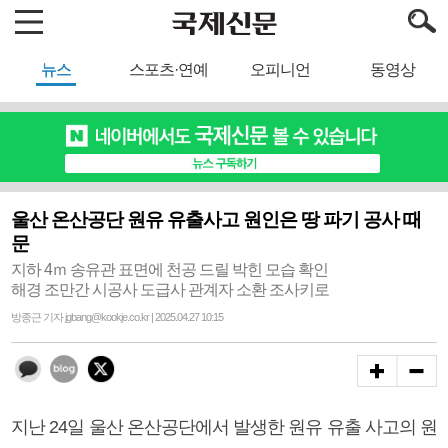
뉴스
스포츠·연예
오피니언
동영상
울산 온산공단 원유 유출사고 원인은 땅 파기 공사 때
문
지하 4ｍ 송유관 표면에 천공 드릴 박힌 모습 확인
해경 조만간 시공사 도급사 관계자 소환 조사키로
방종근 기자 jgbang@kookje.co.kr | 2025.04.27 10:15
지난 24일 울산 온산공단에서 발생한 원유 유출 사고의 원