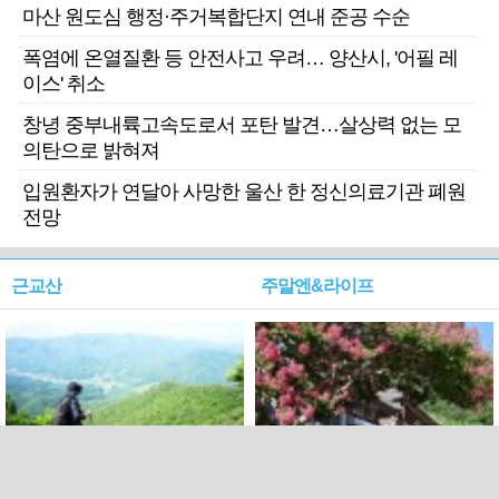
마산 원도심 행정·주거복합단지 연내 준공 수순
폭염에 온열질환 등 안전사고 우려… 양산시, '어필 레
이스' 취소
창녕 중부내륙고속도로서 포탄 발견…살상력 없는 모
의탄으로 밝혀져
입원환자가 연달아 사망한 울산 한 정신의료기관 폐원
전망
근교산
주말엔&라이프
근교산&그너머…상주·문경
폭염보다 더 뜨거워라…100