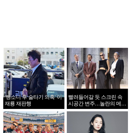
‘뺑소니 후 술타기 의혹’ 이
빨려들어갈 듯 스크린 속
재룡 재판행
시공간 변주…놀란의 메시
지는 ‘전쟁 속죄’