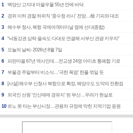
1
백양산 고지대 마을우물 55년 만에 바닥
2
경위 이하 경찰 하위직 ‘중수청 러시’ 전망…檢 기피와 대조
3
해수부 청사, 북항 국제여객터미널 옆에 선다(종합)
4
“낙동강권 삼락·을숙도·다대포 연결해 서부산 관광 키우자”
5
오늘의 날씨- 2026년 8월 7일
6
피란마을 67년 역사인데…전교생 24명 아미초 통폐합 기로
7
부울경 주말부터 비소식…‘극한 폭염’ 한풀 꺾일 듯
8
[사설] 해수부 신청사 북항으로 확정, 해양수도 도약의 전환점
9
외국인 선원 ‘인신매매 경유지’ 된 부산…우려가 현실로
10
르노 못 타는 부산시장…관용차 규정에 막힌 지역기업 응원