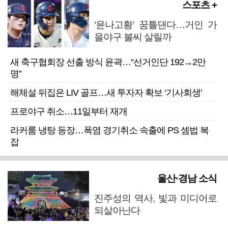
스포츠 +
‘윤나고황’ 꿈틀댄다…거인 가
을야구 불씨 살릴까
새 축구협회장 선출 방식 윤곽…“선거인단 192→2만
명”
해체설 뒤집은 LIV 골프…새 투자자 확보 ‘기사회생’
프로야구 취소…11일부터 재개
라커룸 냉탕 등장…폭염 경기취소 속출에 PS 셈법 복
잡
울산·경남 소식
진주성의 역사, 빛과 미디어로
되살아난다