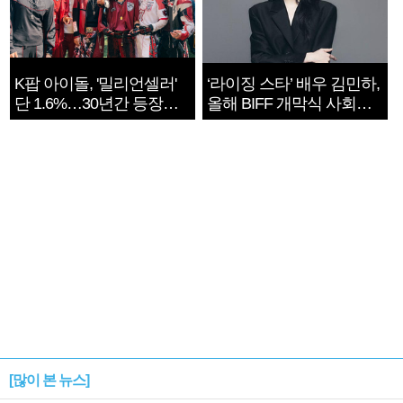
K팝 아이돌, '밀리언셀러'
‘라이징 스타’ 배우 김민하,
단 1.6%…30년간 등장
올해 BIFF 개막식 사회자
1182개팀 전수조사
확정
[많이 본 뉴스]