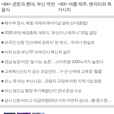
<84> 관문과 환대, 부산 역전
<83> 여름 제주, 벤자리와 독
음식
가시치
■ 해수부 청사, 북항 국제여객터미널 옆에 선다(종합)
■ 2028 유엔 해양총회 개최지, ‘부산이냐 제주냐’ 10일 결정
■ 외국인 선원 ‘인신매매 경유지’ 된 부산…우려가 현실로
■ 비위 논란 부산TP, 외부인사 혁신위 설치
■ 경남 농정 비전 ‘잘 사는 농촌’…스마트팜 1000㏊까지 늘린다
■ 교육혁신선도지 공모 코앞인데…구·군 난색에 교육청 ‘쩔쩔’
■ 르노 못 타는 부산시장…관용차 규정에 막힌 지역기업 응원
■ 마산 원도심 행정·주거복합단지 연내 준공 수순
■ 검사 신분 버리고 직급하향(10년 이하 저연차 검사)…檢 중수청행 기피