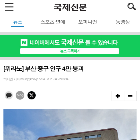
뉴스
스포츠·연예
오피니언
동영상
[뭐라노] 부산 중구 인구 4만 붕괴
허시언 기자 hsiun@kookje.co.kr | 2025.04.22 08:34