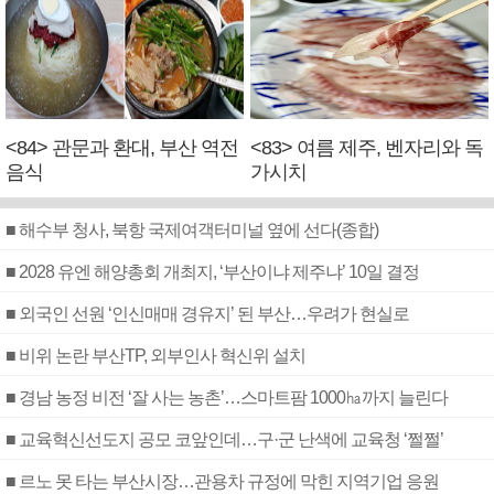
<84> 관문과 환대, 부산 역전
<83> 여름 제주, 벤자리와 독
음식
가시치
■ 해수부 청사, 북항 국제여객터미널 옆에 선다(종합)
■ 2028 유엔 해양총회 개최지, ‘부산이냐 제주냐’ 10일 결정
■ 외국인 선원 ‘인신매매 경유지’ 된 부산…우려가 현실로
■ 비위 논란 부산TP, 외부인사 혁신위 설치
■ 경남 농정 비전 ‘잘 사는 농촌’…스마트팜 1000㏊까지 늘린다
■ 교육혁신선도지 공모 코앞인데…구·군 난색에 교육청 ‘쩔쩔’
■ 르노 못 타는 부산시장…관용차 규정에 막힌 지역기업 응원