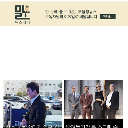
‘뺑소니 후 술타기 의혹’ 이
빨려들어갈 듯 스크린 속