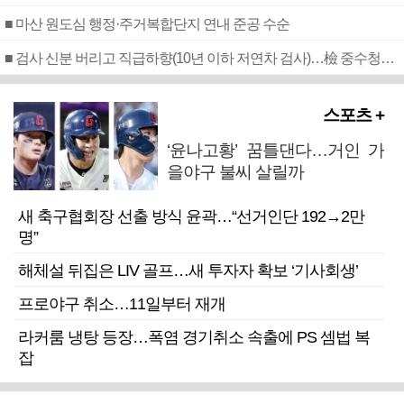
■ 마산 원도심 행정·주거복합단지 연내 준공 수순
■ 검사 신분 버리고 직급하향(10년 이하 저연차 검사)…檢 중수청행 기피
스포츠 +
‘윤나고황’ 꿈틀댄다…거인 가
을야구 불씨 살릴까
새 축구협회장 선출 방식 윤곽…“선거인단 192→2만
명”
해체설 뒤집은 LIV 골프…새 투자자 확보 ‘기사회생’
프로야구 취소…11일부터 재개
라커룸 냉탕 등장…폭염 경기취소 속출에 PS 셈법 복
잡