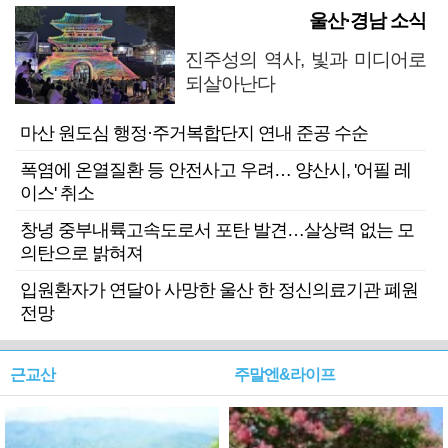
울산·경남 소식
진주성의 역사, 빛과 미디어로
되살아난다
마산 원도심 행정·주거복합단지 연내 준공 수순
폭염에 온열질환 등 안전사고 우려… 양산시, '어필 레
이스' 취소
창녕 중부내륙고속도로서 포탄 발견…살상력 없는 모
의탄으로 밝혀져
입원환자가 연달아 사망한 울산 한 정신의료기관 폐원
전망
근교산
주말엔&라이프