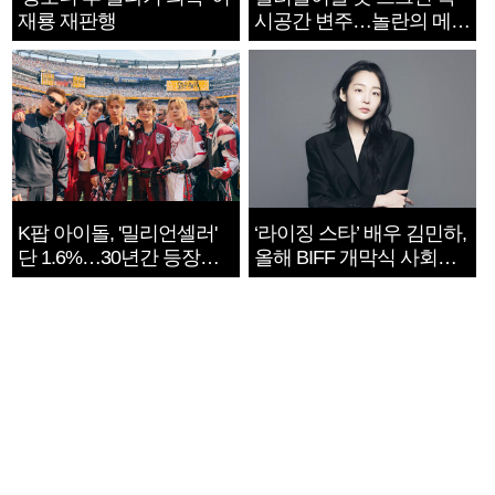
재룡 재판행
시공간 변주…놀란의 메시
지는 ‘전쟁 속죄’
K팝 아이돌, '밀리언셀러'
‘라이징 스타’ 배우 김민하,
단 1.6%…30년간 등장
올해 BIFF 개막식 사회자
1182개팀 전수조사
확정