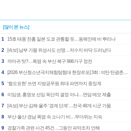
[많이 본 뉴스]
1
15호 태풍 찬홈 일본 도쿄 관통할 듯…동해안에 비 뿌리나
2
[속보] 남부 가뭄 위성서도 선명…저수지 바닥 드러났다
3
까마귀 탓?…폭염 속 부산 북구 986가구 정전
4
[2026 부산청소년극지체험탐험대 현장르포] 3회 : 석탄 탄광촌에서 북극 연구의 중심지로
5
‘혐오표현’ 쓰면 지방공무원 최대 파면까지 중징계
6
이임생, 홍명보 선임 독단적 결정 아냐…면담 메모 제출
7
[속보] 부산·김해·울주 ‘경계 단계’…전국 48개 시군 가뭄
8
부산·울산·경남 폭염 속 소나기·비…무더위는 지속
9
경찰가족 관련 사건 45건…그동안 파악조차 안해