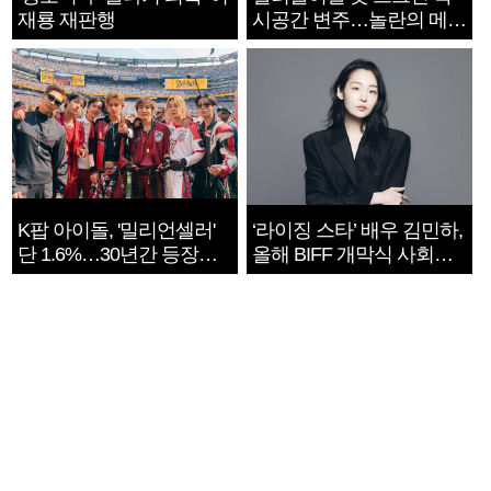
재룡 재판행
시공간 변주…놀란의 메시
지는 ‘전쟁 속죄’
K팝 아이돌, '밀리언셀러'
‘라이징 스타’ 배우 김민하,
단 1.6%…30년간 등장
올해 BIFF 개막식 사회자
1182개팀 전수조사
확정