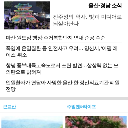
울산·경남 소식
진주성의 역사, 빛과 미디어로
되살아난다
마산 원도심 행정·주거복합단지 연내 준공 수순
폭염에 온열질환 등 안전사고 우려… 양산시, '어필 레
이스' 취소
창녕 중부내륙고속도로서 포탄 발견…살상력 없는 모
의탄으로 밝혀져
입원환자가 연달아 사망한 울산 한 정신의료기관 폐원
전망
근교산
주말엔&라이프