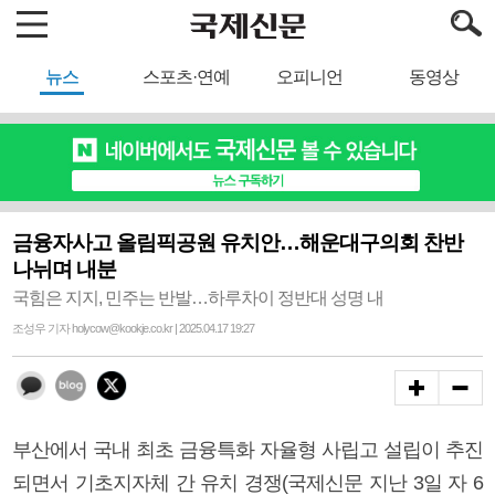
뉴스
스포츠·연예
오피니언
동영상
금융자사고 올림픽공원 유치안…해운대구의회 찬반
나뉘며 내분
국힘은 지지, 민주는 반발…하루차이 정반대 성명 내
조성우 기자 holycow@kookje.co.kr | 2025.04.17 19:27
부산에서 국내 최초 금융특화 자율형 사립고 설립이 추진
되면서 기초지자체 간 유치 경쟁(국제신문 지난 3일 자 6