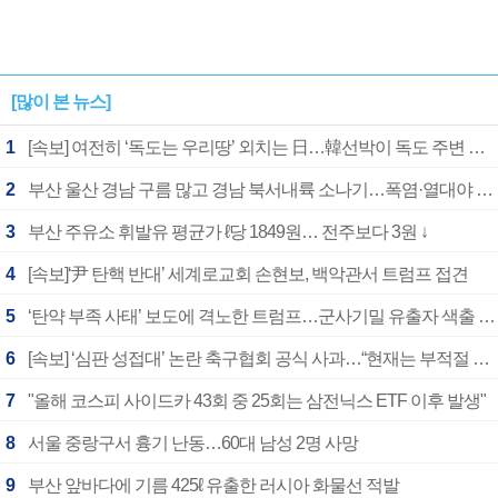
[많이 본 뉴스]
1
[속보] 여전히 ‘독도는 우리땅’ 외치는 日…韓선박이 독도 주변 해양조사 활동하자 반발
2
부산 울산 경남 구름 많고 경남 북서내륙 소나기…폭염·열대야 계속
3
부산 주유소 휘발유 평균가 ℓ당 1849원… 전주보다 3원 ↓
4
[속보]‘尹 탄핵 반대’ 세계로교회 손현보, 백악관서 트럼프 접견
5
‘탄약 부족 사태’ 보도에 격노한 트럼프…군사기밀 유출자 색출 지시
6
[속보] ‘심판 성접대’ 논란 축구협회 공식 사과…“현재는 부적절 행위 없어”
7
"올해 코스피 사이드카 43회 중 25회는 삼전닉스 ETF 이후 발생"
8
서울 중랑구서 흉기 난동…60대 남성 2명 사망
9
부산 앞바다에 기름 425ℓ 유출한 러시아 화물선 적발