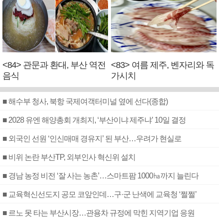
<84> 관문과 환대, 부산 역전
<83> 여름 제주, 벤자리와 독
음식
가시치
■ 해수부 청사, 북항 국제여객터미널 옆에 선다(종합)
■ 2028 유엔 해양총회 개최지, ‘부산이냐 제주냐’ 10일 결정
■ 외국인 선원 ‘인신매매 경유지’ 된 부산…우려가 현실로
■ 비위 논란 부산TP, 외부인사 혁신위 설치
■ 경남 농정 비전 ‘잘 사는 농촌’…스마트팜 1000㏊까지 늘린다
■ 교육혁신선도지 공모 코앞인데…구·군 난색에 교육청 ‘쩔쩔’
■ 르노 못 타는 부산시장…관용차 규정에 막힌 지역기업 응원