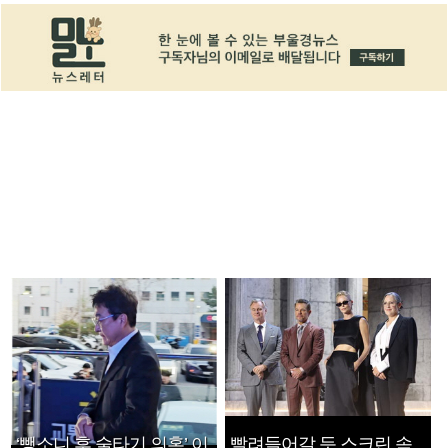
‘뺑소니 후 술타기 의혹’ 이
빨려들어갈 듯 스크린 속