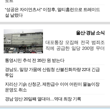
도르
“성공은 자이언츠서” 이정후, 멀티홈런으로 트레이드
설 날렸다
울산·경남 소식
대포통장 모집해 전국 범죄조
직에 공급한 일당 200명 무더
기 검거
통영시민 추석 전 35만 원 받는다
경남도, 밀양 가뭄에 산림청 산불진화차량 22대 긴급
투입
지리산 기슭 산청군, 제한급수 이어 어린이 물놀이장
운영도 취소
경남 양산 20일째 열대야…역대 최장 기록