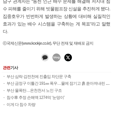
남구 관계자는 “동천 인근 배수 문제를 해결해 저지대 침
수 피해를 줄이기 위해 빗물펌프장 신설을 추진하게 됐다.
집중호우가 빈번하게 발생하는 상황에 대비해 실질적인
효과가 있는 배수 시스템을 구축하는 게 목표”라고 말했
다.
ⓒ국제신문(www.kookje.co.kr), 무단 전재 및 재배포 금지
관련
기사
부산 삼락·감전천에 진출입 차단문 구축
부산 금정구 이틀간 191㎜ 폭우…물에 잠기고 흙 쏟아져내린 주말(종합)
부산 물폭탄…온천천서 노인 구조
침수車 추정 손해액 1274억 ‘눈덩이’
이게 다 침수 차량