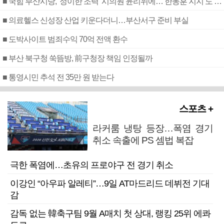
■ 국힘 부산시당, ‘정이한 조력’ 시의원 윤리위에…‘한동훈 지지’도 신고접수
■ 의료헬스 신성장 산업 키운다더니…부산서구 준비 부실
■ 도박사이트 범죄수익 70억 전액 환수
■ 부산 북구청 쑥뜸방, 前구청장 책임 인정될까
■ 통영시민 추석 전 35만 원 받는다
스포츠 +
라커룸 냉탕 등장…폭염 경기
취소 속출에 PS 셈법 복잡
극한 폭염에…초유의 프로야구 전 경기 취소
이강인 “아우파 알레티”…9일 AT마드리드 데뷔전 기대
감
감독 없는 韓축구팀 9월 A매치 첫 상대, 랭킹 25위 에콰