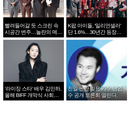
빨려들어갈 듯 스크린 속
K팝 아이돌, '밀리언셀러'
시공간 변주…놀란의 메시
단 1.6%…30년간 등장
지는 ‘전쟁 속죄’
1182개팀 전수조사
‘라이징 스타’ 배우 김민하,
친일 논란 빚은 가수 남인
올해 BIFF 개막식 사회자
수 공개 토론회 열린다.
확정