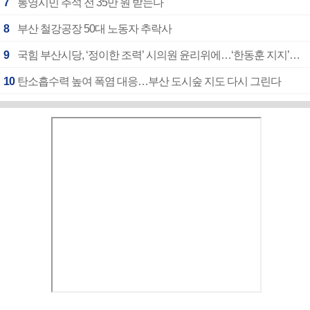
7
통영시민 추석 전 35만 원 받는다
8
부산 철강공장 50대 노동자 추락사
9
국힘 부산시당, ‘정이한 조력’ 시의원 윤리위에…‘한동훈 지지’도 신고접수
10
탄소흡수력 높여 폭염 대응…부산 도시숲 지도 다시 그린다