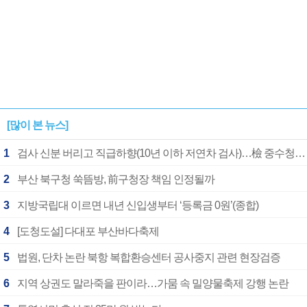
[많이 본 뉴스]
1
검사 신분 버리고 직급하향(10년 이하 저연차 검사)…檢 중수청행 기피
2
부산 북구청 쑥뜸방, 前구청장 책임 인정될까
3
지방국립대 이르면 내년 신입생부터 ‘등록금 0원’(종합)
4
[도청도설] 다대포 부산바다축제
5
법원, 단차 논란 북항 복합환승센터 공사중지 관련 현장검증
6
지역 상권도 말라죽을 판이라…가뭄 속 밀양물축제 강행 논란