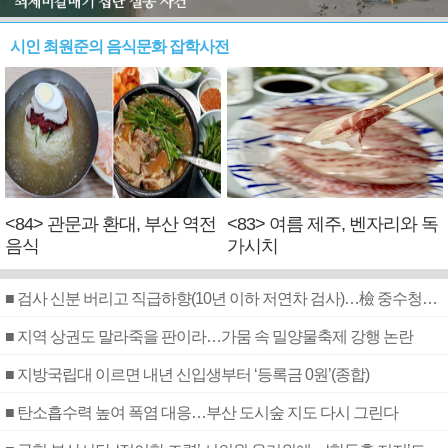
시인 최원준의 음식문화 잡학사전
<84> 관문과 환대, 부산 역전
<83> 여름 제주, 벤자리와 독
음식
가시치
■ 검사 신분 버리고 직급하향(10년 이하 저연차 검사)…檢 중수청행 기피
■ 지역 상권도 말라죽을 판이라…가뭄 속 밀양물축제 강행 논란
■ 지방국립대 이르면 내년 신입생부터 ‘등록금 0원’(종합)
■ 탄소흡수력 높여 폭염 대응…부산 도시숲 지도 다시 그린다