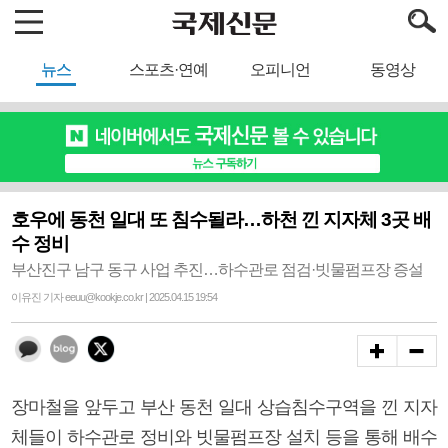
뉴스
스포츠·연예
오피니언
동영상
호우에 동천 일대 또 침수될라…하천 낀 지자체 3곳 배
수 정비
부산진구 남구 동구 사업 추진…하수관로 점검·빗물펌프장 증설
이유진 기자 eeuu@kookje.co.kr | 2025.04.15 19:54
장마철을 앞두고 부산 동천 일대 상습침수구역을 낀 지자
체들이 하수관로 정비와 빗물펌프장 설치 등을 통해 배수