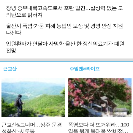
창녕 중부내륙고속도로서 포탄 발견…살상력 없는 모
의탄으로 밝혀져
울산시 폭염·가뭄 피해 농업인 보상 및 경영 안정 지원
나선다
입원환자가 연달아 사망한 울산 한 정신의료기관 폐원
전망
근교산
주말엔&라이프
근교산&그너머…상주·문경
폭염보다 더 뜨거워라…100
청화산~시루봉
일을 붉게 불태울 ‘선비정신’