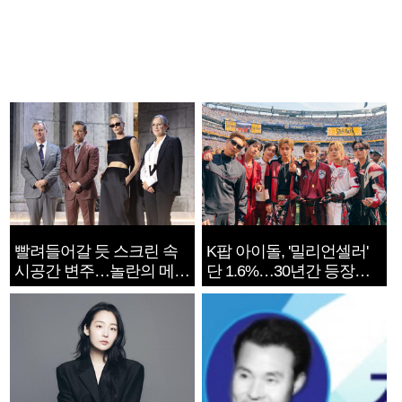
빨려들어갈 듯 스크린 속
K팝 아이돌, '밀리언셀러'
시공간 변주…놀란의 메시
단 1.6%…30년간 등장
지는 ‘전쟁 속죄’
1182개팀 전수조사