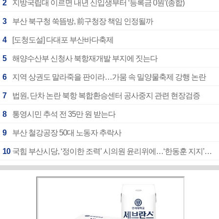
2
지방국립대 이르면 내년 신입생부터 ‘등록금 0원’(종합)
3
부산 북구청 쑥뜸방, 前구청장 책임 인정될까
4
[도청도설] 다대포 부산바다축제
5
해양수산부 신청사 북항재개발 부지에 짓는다
6
지역 상권도 말라죽을 판이라…가뭄 속 밀양물축제 강행 논란
7
법원, 단차 논란 북항 복합환승센터 공사중지 관련 현장검증
8
통영시민 추석 전 35만 원 받는다
9
부산 철강공장 50대 노동자 추락사
10
국힘 부산시당, ‘정이한 조력’ 시의원 윤리위에…‘한동훈 지지’도 신고접수