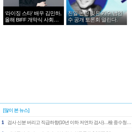
‘라이징 스타’ 배우 김민하,
친일 논란 빚은 가수 남인
올해 BIFF 개막식 사회자
수 공개 토론회 열린다.
확정
[많이 본 뉴스]
1
검사 신분 버리고 직급하향(10년 이하 저연차 검사)…檢 중수청행 기피