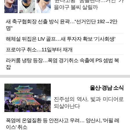
‘윤나고황’ 꿈틀댄다…거인 가
을야구 불씨 살릴까
새 축구협회장 선출 방식 윤곽…“선거인단 192→2만
명”
해체설 뒤집은 LIV 골프…새 투자자 확보 ‘기사회생’
프로야구 취소…11일부터 재개
라커룸 냉탕 등장…폭염 경기취소 속출에 PS 셈법 복
잡
울산·경남 소식
진주성의 역사, 빛과 미디어로
되살아난다
폭염에 온열질환 등 안전사고 우려… 양산시, '어필 레
이스' 취소