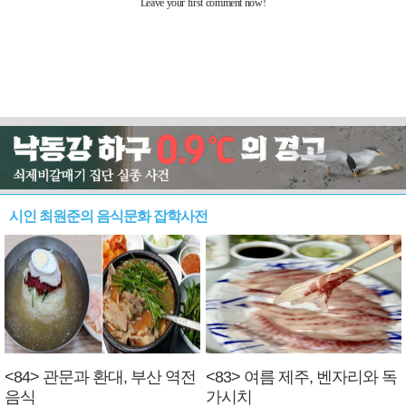
시인 최원준의 음식문화 잡학사전
<84> 관문과 환대, 부산 역전
<83> 여름 제주, 벤자리와 독
음식
가시치