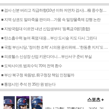
■ 검사 신분 버리고 직급하향(10년 이하 저연차 검사)…檢 중수청행 기피
■ 지역 상권도 말라죽을 판이라…가뭄 속 밀양물축제 강행 논란
■ 지방국립대 이르면 내년 신입생부터 ‘등록금 0원’(종합)
■ 탄소흡수력 높여 폭염 대응…부산 도시숲 지도 다시 그린다
■ 국힘 부산시당, ‘정이한 조력’ 시의원 윤리위에…‘한동훈 지지’도 신고접수
■ 의료헬스 신성장 산업 키운다더니…부산서구 준비 부실
■ 도박사이트 범죄수익 70억 전액 환수
■ 부산 북구청 쑥뜸방, 前구청장 책임 인정될까
■ 통영시민 추석 전 35만 원 받는다
스포츠 +