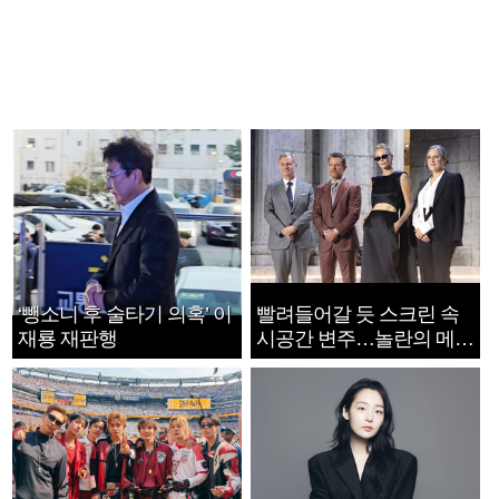
‘뺑소니 후 술타기 의혹’ 이
빨려들어갈 듯 스크린 속
재룡 재판행
시공간 변주…놀란의 메시
지는 ‘전쟁 속죄’