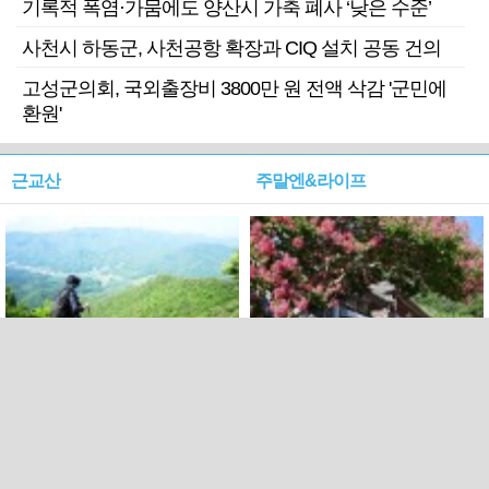
기록적 폭염·가뭄에도 양산시 가축 폐사 ‘낮은 수준’
사천시 하동군, 사천공항 확장과 CIQ 설치 공동 건의
고성군의회, 국외출장비 3800만 원 전액 삭감 '군민에
환원'
근교산
주말엔&라이프
근교산&그너머…상주·문경
폭염보다 더 뜨거워라…100
청화산~시루봉
일을 붉게 불태울 ‘선비정신’
피었네