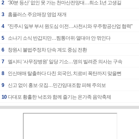
2
‘30분 등산’ 없인 못 가는 천마산전망대…최소 1년 고생길
3
홈플러스 주요매장 영업 재개
4
“진주시 일부 부서 원도심 이전…사천시와 우주항공산업 협력”
5
소나기 소식 반갑지만…찜통더위·열대야 안 꺾인다
6
창원시 불법주정차 단속 계도 중심 전환
7
엘시티 ‘사무장병원’ 일당 기소…명의 빌려준 의사는 구속
8
인신매매 탈출하다 다친 외국인, 치료비 폭탄까지 맞을뻔
9
신고 없이 홍보·모집…민간임대조합 피해 주의보
10
다대포 황홀한 낙조와 함께 즐기는 온가족 음악축제