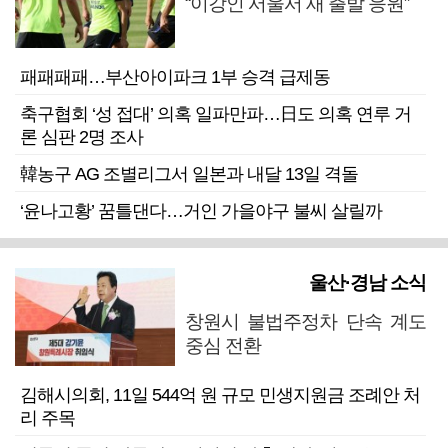
“이강인 서울서 새 출발 응원”
패패패패…부산아이파크 1부 승격 급제동
축구협회 ‘성 접대’ 의혹 일파만파…日도 의혹 연루 거
론 심판 2명 조사
韓농구 AG 조별리그서 일본과 내달 13일 격돌
‘윤나고황’ 꿈틀댄다…거인 가을야구 불씨 살릴까
울산·경남 소식
창원시 불법주정차 단속 계도
중심 전환
김해시의회, 11일 544억 원 규모 민생지원금 조례안 처
리 주목