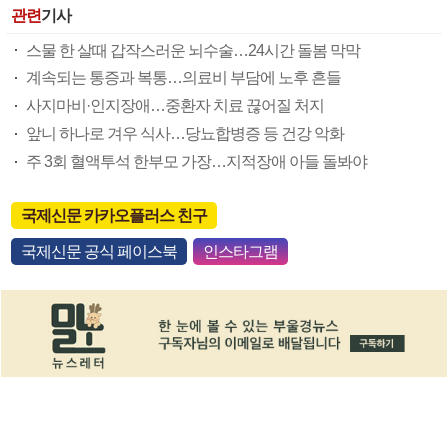
관련
기사
스물 한 살때 갑작스러운 뇌수술…24시간 돌봄 막막
계속되는 통증과 복통…의료비 부담에 노후 흔들
사지마비·인지장애…중환자 치료 끊어질 처지
앞니 하나로 겨우 식사…당뇨합병증 등 건강 악화
주 3회 혈액투석 한부모 가장…지적장애 아들 돌봐야
국제신문 카카오플러스 친구
국제신문 공식 페이스북
인스타그램