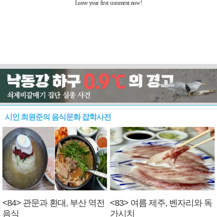
시인 최원준의 음식문화 잡학사전
<84> 관문과 환대, 부산 역전
<83> 여름 제주, 벤자리와 독
음식
가시치