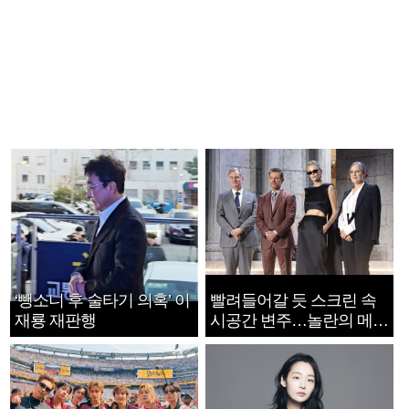
‘뺑소니 후 술타기 의혹’ 이
빨려들어갈 듯 스크린 속
재룡 재판행
시공간 변주…놀란의 메시
지는 ‘전쟁 속죄’