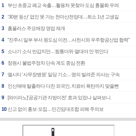
1
부산 초중교 폐교 속출…활용처 못찾아 도심 흉물화 우려
2
‘30분 등산’ 없인 못 가는 천마산전망대…최소 1년 고생길
3
홈플러스 주요매장 영업 재개
4
“진주시 일부 부서 원도심 이전…사천시와 우주항공산업 협력”
5
소나기 소식 반갑지만…찜통더위·열대야 안 꺾인다
6
창원시 불법주정차 단속 계도 중심 전환
7
엘시티 ‘사무장병원’ 일당 기소…명의 빌려준 의사는 구속
8
인신매매 탈출하다 다친 외국인, 치료비 폭탄까지 맞을뻔
9
[와이라노]‘공공기관 지방이전’ 효과 있었나 살펴보니
10
신고 없이 홍보·모집…민간임대조합 피해 주의보