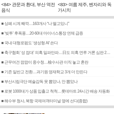
<84> 관문과 환대, 부산 역전
<83> 여름 제주, 벤자리와 독
음식
가시치
■ 상폐 시계 째깍…163개사 “나 떨고있니”
■ ‘빚투’ 후폭풍…20·60대 마이너스통장 연체 급증
■ 국내 대형로펌도 ‘생성형 AI’ 쓴다
■ 축구협회 ‘성 접대’ 의혹 일파만파…日도 의혹 연루 거론 심판 2명 조사
■ 근무여건 깜깜이 중수청…檢수사관 이직 놓고 혼란
■ 기존 일반고 전환…과기원 영재학교 3개 더 만든다
■ 부산시립극단 예술감독 못 뽑았나, 안 뽑았나
■ 로봇 1000대가 상품 입출고 척척…롯데마트 24시간 배송 자동화
■ 해수부 청사, 북항 국제여객터미널 옆에 선다(종합)