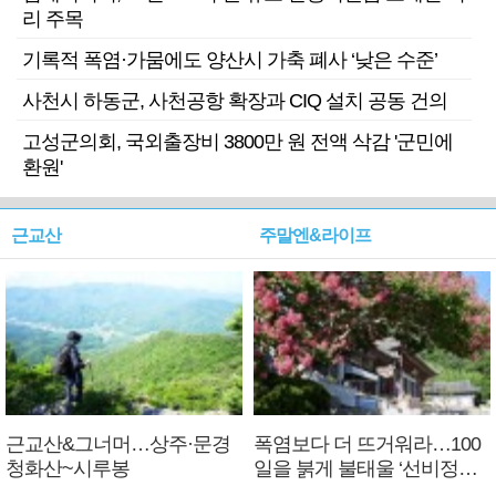
리 주목
기록적 폭염·가뭄에도 양산시 가축 폐사 ‘낮은 수준’
사천시 하동군, 사천공항 확장과 CIQ 설치 공동 건의
고성군의회, 국외출장비 3800만 원 전액 삭감 '군민에
환원'
근교산
주말엔&라이프
근교산&그너머…상주·문경
폭염보다 더 뜨거워라…100
청화산~시루봉
일을 붉게 불태울 ‘선비정신’
피었네