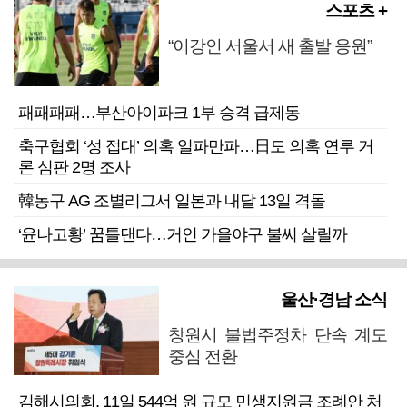
스포츠 +
“이강인 서울서 새 출발 응원”
패패패패…부산아이파크 1부 승격 급제동
축구협회 ‘성 접대’ 의혹 일파만파…日도 의혹 연루 거
론 심판 2명 조사
韓농구 AG 조별리그서 일본과 내달 13일 격돌
‘윤나고황’ 꿈틀댄다…거인 가을야구 불씨 살릴까
울산·경남 소식
창원시 불법주정차 단속 계도
중심 전환
김해시의회, 11일 544억 원 규모 민생지원금 조례안 처