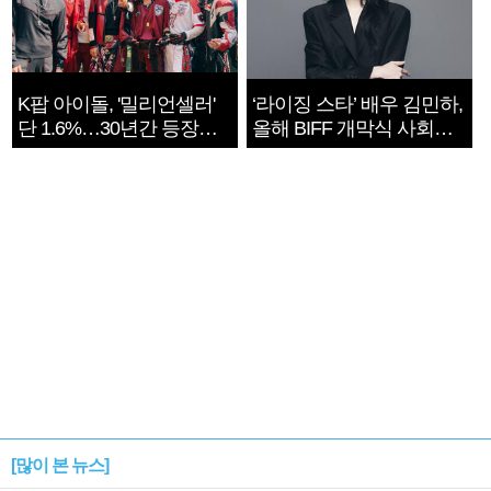
K팝 아이돌, '밀리언셀러'
‘라이징 스타’ 배우 김민하,
단 1.6%…30년간 등장
올해 BIFF 개막식 사회자
1182개팀 전수조사
확정
[많이 본 뉴스]