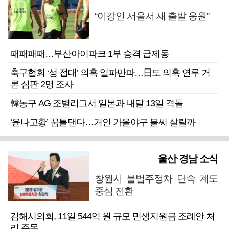
“이강인 서울서 새 출발 응원”
패패패패…부산아이파크 1부 승격 급제동
축구협회 ‘성 접대’ 의혹 일파만파…日도 의혹 연루 거
론 심판 2명 조사
韓농구 AG 조별리그서 일본과 내달 13일 격돌
‘윤나고황’ 꿈틀댄다…거인 가을야구 불씨 살릴까
울산·경남 소식
창원시 불법주정차 단속 계도
중심 전환
김해시의회, 11일 544억 원 규모 민생지원금 조례안 처
리 주목