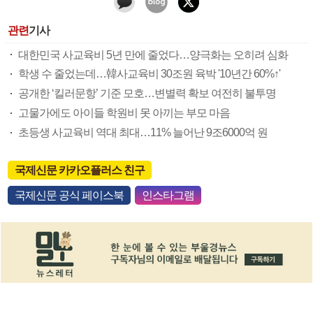
관련
기사
대한민국 사교육비 5년 만에 줄었다…양극화는 오히려 심화
학생 수 줄었는데…韓사교육비 30조원 육박 '10년간 60%↑'
공개한 ‘킬러문항’ 기준 모호…변별력 확보 여전히 불투명
고물가에도 아이들 학원비 못 아끼는 부모 마음
초등생 사교육비 역대 최대…11% 늘어난 9조6000억 원
국제신문 카카오플러스 친구
국제신문 공식 페이스북
인스타그램