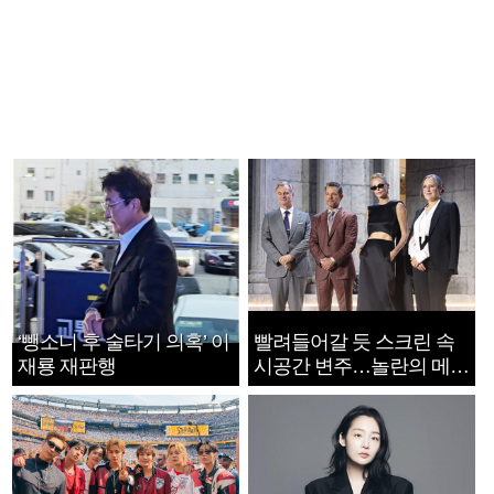
‘뺑소니 후 술타기 의혹’ 이
빨려들어갈 듯 스크린 속
재룡 재판행
시공간 변주…놀란의 메시
지는 ‘전쟁 속죄’