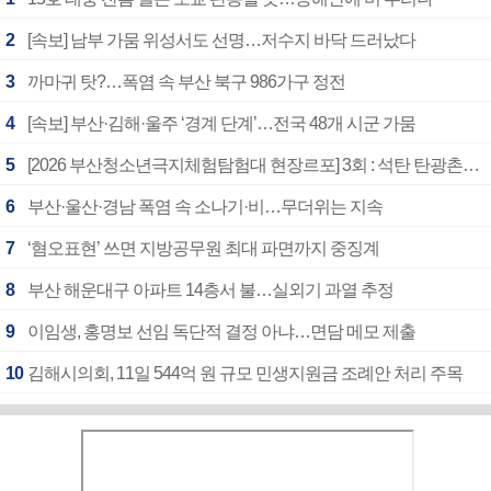
2
[속보] 남부 가뭄 위성서도 선명…저수지 바닥 드러났다
3
까마귀 탓?…폭염 속 부산 북구 986가구 정전
4
[속보] 부산·김해·울주 ‘경계 단계’…전국 48개 시군 가뭄
5
[2026 부산청소년극지체험탐험대 현장르포] 3회 : 석탄 탄광촌에서 북극 연구의 중심지로
6
부산·울산·경남 폭염 속 소나기·비…무더위는 지속
7
‘혐오표현’ 쓰면 지방공무원 최대 파면까지 중징계
8
부산 해운대구 아파트 14층서 불…실외기 과열 추정
9
이임생, 홍명보 선임 독단적 결정 아냐…면담 메모 제출
10
김해시의회, 11일 544억 원 규모 민생지원금 조례안 처리 주목