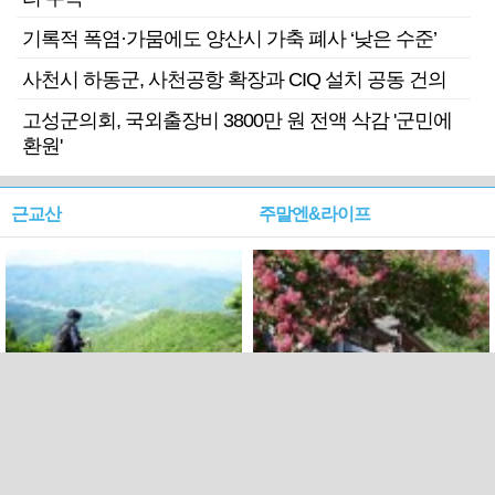
기록적 폭염·가뭄에도 양산시 가축 폐사 ‘낮은 수준’
사천시 하동군, 사천공항 확장과 CIQ 설치 공동 건의
고성군의회, 국외출장비 3800만 원 전액 삭감 '군민에
환원'
근교산
주말엔&라이프
근교산&그너머…상주·문경
폭염보다 더 뜨거워라…100
청화산~시루봉
일을 붉게 불태울 ‘선비정신’
피었네