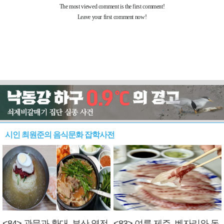
시인 최원준의 음식문화 잡학사전
<84> 관문과 환대, 부산 역전
<83> 여름 제주, 벤자리와 독