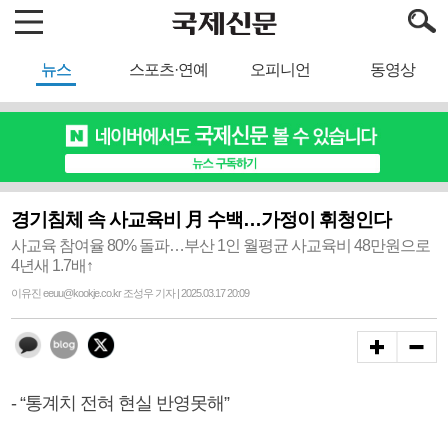
뉴스
스포츠·연예
오피니언
동영상
경기침체 속 사교육비 月 수백…가정이 휘청인다
사교육 참여율 80% 돌파…부산 1인 월평균 사교육비 48만원으로
4년새 1.7배↑
이유진 eeuu@kookje.co.kr 조성우 기자 | 2025.03.17 20:09
- “통계치 전혀 현실 반영못해”