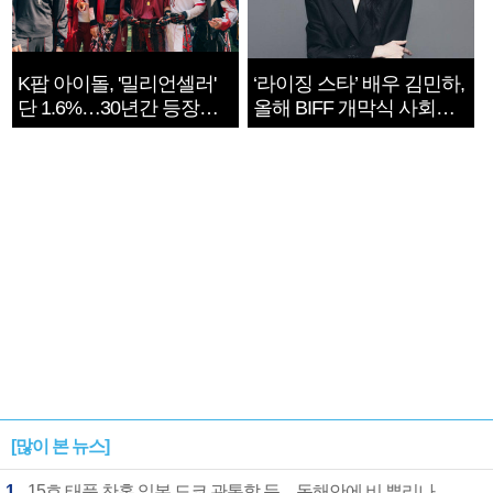
K팝 아이돌, '밀리언셀러'
‘라이징 스타’ 배우 김민하,
단 1.6%…30년간 등장
올해 BIFF 개막식 사회자
1182개팀 전수조사
확정
[많이 본 뉴스]
1
15호 태풍 찬홈 일본 도쿄 관통할 듯…동해안에 비 뿌리나