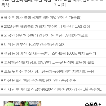
음식
가시치
■ 해수부 청사, 북항 국제여객터미널 옆에 선다(종합)
■ 2028 유엔 해양총회 개최지, ‘부산이냐 제주냐’ 10일 결정
■ 외국인 선원 ‘인신매매 경유지’ 된 부산…우려가 현실로
■ 비위 논란 부산TP, 외부인사 혁신위 설치
■ 경남 농정 비전 ‘잘 사는 농촌’…스마트팜 1000㏊까지 늘린다
■ 교육혁신선도지 공모 코앞인데…구·군 난색에 교육청 ‘쩔쩔’
■ 르노 못 타는 부산시장…관용차 규정에 막힌 지역기업 응원
■ 마산 원도심 행정·주거복합단지 연내 준공 수순
■ 검사 신분 버리고 직급하향(10년 이하 저연차 검사)…檢 중수청행 기피
스포츠 +