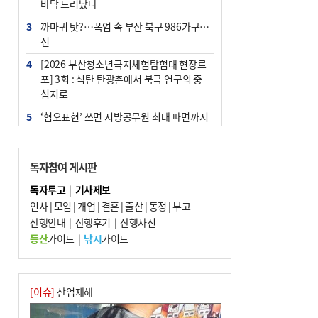
바닥 드러났다
3
까마귀 탓?…폭염 속 부산 북구 986가구 정
전
4
[2026 부산청소년극지체험탐험대 현장르
포] 3회 : 석탄 탄광촌에서 북극 연구의 중
심지로
5
‘혐오표현’ 쓰면 지방공무원 최대 파면까지
중징계
6
이임생, 홍명보 선임 독단적 결정 아냐…면
독자참여 게시판
담 메모 제출
독자투고
|
기사제보
7
[속보] 부산·김해·울주 ‘경계 단계’…전국
인사
|
모임
|
개업
|
결혼
|
출산
|
동정
|
부고
48개 시군 가뭄
산행안내
|
산행후기
|
산행사진
8
부산·울산·경남 폭염 속 소나기·비…무더
등산
가이드
|
낚시
가이드
위는 지속
9
경찰가족 관련 사건 45건…그동안 파악조
차 안해
[이슈]
산업재해
10
홈플 사태에 2분기 대형마트 판매 9.4%