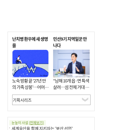
난치병 환우에 새 생명
민선9기 지역일꾼 만
을
나다
노숙 방황 끝 ‘27년 만
“남해 10개 읍·면 특색
의 가족 상봉’…어머니
살려…섬 전체 거대 정
와 행복 꿈꿔
원으로 조성”
눈높이 사설
[전체보기]
세계유산을 함께 지키자는 ‘부산 선언’