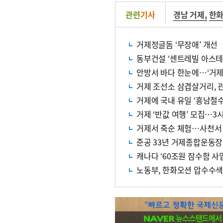
관련
기사
경남 거제
,
한
거제정글돔 ‘무장애’ 개선
동부건설 ‘센트레빌 아스테
안방서 바다 한눈에…‘거제
거제 조선소 삼겹살거리, 
거제에 국내 유일 ‘흥남철
거제 ‘반값 여행’ 모집…3
거제서 죽순 체험…사천서
준공 33년 거제종합운동장
캐나다 ‘60조원 잠수함 사
노동부, 한화오션 압수수색