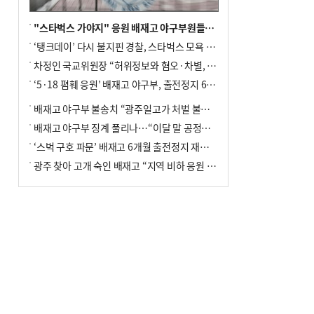
"스타벅스 가야지" 응원 배재고 야구부원들, 학교서 징계 처분
‘탱크데이’ 다시 불지핀 경찰, 스타벅스 모욕 혐의 압수수색
차정인 국교위원장 “허위정보와 혐오·차별, 학교 교실까지 유입"
‘5·18 폄훼 응원’ 배재고 야구부, 출전정지 6개월→1개월 감경
배재고 야구부 불송치 “광주일고가 처벌 불원 의사 표해”
배재고 야구부 징계 풀리나…“이달 말 공정위서 재심의”
‘스벅 구호 파문’ 배재고 6개월 출전정지 재심 신청키로
광주 찾아 고개 숙인 배재고 “지역 비하 응원 잘못”(종합)