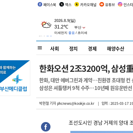
페이스북
엑스
카카오채널
유튜브
인스
사회
정치
경제
해양수산
한화오션 2조3200억, 삼성重
한화, 대만 에버그린과 계약…친환경 초대형 컨 
삼성은 셔틀탱커 9척 수주…10년째 원유운반선 
박현철 기자
phcnews@kookje.co.kr
| 입력 : 2025-03-17 19
조선도시인 경남 거제의 양대 