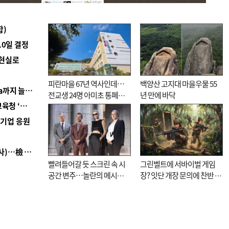
합)
10일 결정
 현실로
피란마을 67년 역사인데…
백양산 고지대 마을우물 55
■ 경남 농정 비전 ‘잘 사는 농촌’…스마트팜 1000㏊까지 늘린다
전교생 24명 아미초 통폐합
년 만에 바닥
■ 교육혁신선도지 공모 코앞인데…구·군 난색에 교육청 ‘쩔쩔’
기로
역기업 응원
■ 검사 신분 버리고 직급하향(10년 이하 저연차 검사)…檢 중수청행 기피
빨려들어갈 듯 스크린 속 시
그린벨트에 서바이벌 게임
공간 변주…놀란의 메시지
장? 잇단 개장 문의에 찬반 논
는 ‘전쟁 속죄’
쟁