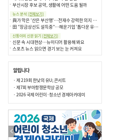
부산시장 후보 공약, 생활에 어떤 도움 될까
뉴스 분석
[전체보기]
與가 막은 ‘산은 부산행’…전재수 강력한 의지 표명 없인 공염불
田 “장금상선도 설득중”…해운기업 ‘톱다운 유치전’ 가속
신통이의 신문 읽기
[전체보기]
신문 속 시대현상…뉴미디어 활용해 봐요
스포츠 뉴스 읽으면 경기 보는 눈 커져요
어떻게 생각하십니까
[전체보기]
구·군 승진 축하화분 관행 없애자니 소상공인 울상
알립니다
3년째 병상에 있는 구의원…의정활동 못해도 월급 그대로
팩트체크
· 제 219회 한낮의 유U; 콘서트
[전체보기]
금정산 반려견 데리고 갈 수 있나…알아보니 ‘국립공원은 출입 불가’
· 제7회 부마항쟁문학상 공모
서울 도림천도 공업용수 활용한다는 사례, 정수 없이 한강물 공급…수질만 공업용수
· 2026 국제 어린이·청소년 경제아카데미
포토에세이
[전체보기]
연꽃 위 개개비
의령 한우산 털중나리
한 손 뉴스
[전체보기]
시민이 개발한 폭염 대응 앱 ‘그늘로’ 길안내 지도 등 인기
골목 맛집 발굴 고메 셀렉션…부산시, 페스티벌 시월 연계