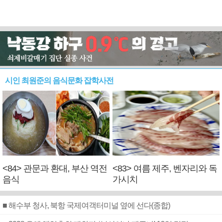
시인 최원준의 음식문화 잡학사전
<84> 관문과 환대, 부산 역전
<83> 여름 제주, 벤자리와 독
음식
가시치
■ 해수부 청사, 북항 국제여객터미널 옆에 선다(종합)