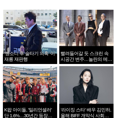
‘뺑소니 후 술타기 의혹’ 이
빨려들어갈 듯 스크린 속
재룡 재판행
시공간 변주…놀란의 메시
지는 ‘전쟁 속죄’
K팝 아이돌, '밀리언셀러'
‘라이징 스타’ 배우 김민하,
단 1.6%…30년간 등장
올해 BIFF 개막식 사회자