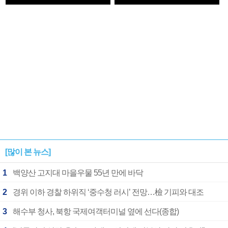
1182개팀 전수조사
확정
[많이 본 뉴스]
1
백양산 고지대 마을우물 55년 만에 바닥
2
경위 이하 경찰 하위직 ‘중수청 러시’ 전망…檢 기피와 대조
3
해수부 청사, 북항 국제여객터미널 옆에 선다(종합)