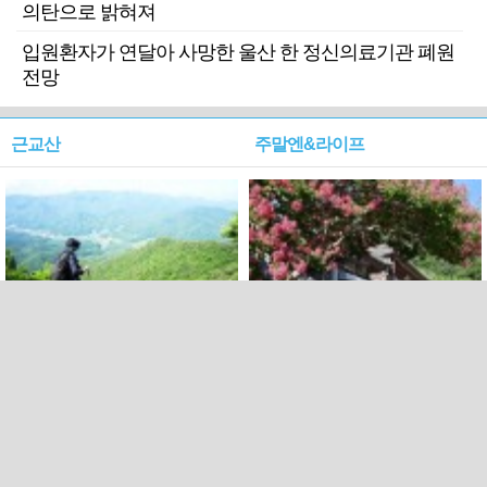
의탄으로 밝혀져
입원환자가 연달아 사망한 울산 한 정신의료기관 폐원
전망
근교산
주말엔&라이프
근교산&그너머…상주·문경
폭염보다 더 뜨거워라…100
청화산~시루봉
일을 붉게 불태울 ‘선비정신’
피었네
PC버전
엑스
페이스북
Copyright ⓒ 2015 All rights reserved by 국제신문