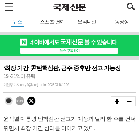
뉴스
스포츠·연예
오피니언
동영상
‘최장 기간’ 尹탄핵심판, 금주 중후반 선고 가능성
19~21일이 유력
이현정 기자 okey4@kookje.co.kr | 2025.03.16 10:02
윤석열 대통령 탄핵심판 선고가 예상과 달리 한 주를 건너
뛰면서 최장 기간 심리를 이어가고 있다.