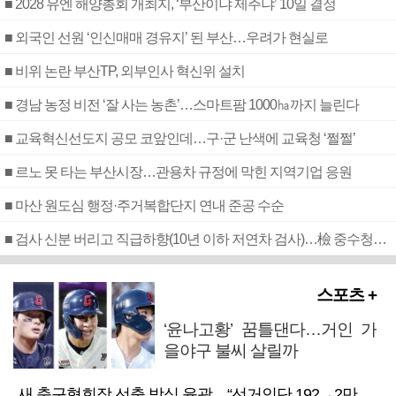
■ 2028 유엔 해양총회 개최지, ‘부산이냐 제주냐’ 10일 결정
■ 외국인 선원 ‘인신매매 경유지’ 된 부산…우려가 현실로
■ 비위 논란 부산TP, 외부인사 혁신위 설치
■ 경남 농정 비전 ‘잘 사는 농촌’…스마트팜 1000㏊까지 늘린다
■ 교육혁신선도지 공모 코앞인데…구·군 난색에 교육청 ‘쩔쩔’
■ 르노 못 타는 부산시장…관용차 규정에 막힌 지역기업 응원
■ 마산 원도심 행정·주거복합단지 연내 준공 수순
■ 검사 신분 버리고 직급하향(10년 이하 저연차 검사)…檢 중수청행 기피
스포츠 +
‘윤나고황’ 꿈틀댄다…거인 가
을야구 불씨 살릴까
새 축구협회장 선출 방식 윤곽…“선거인단 192→2만