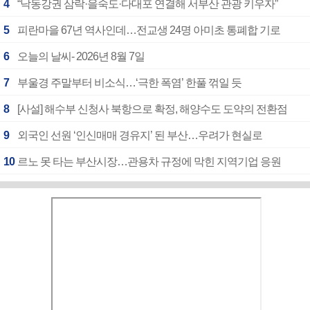
4
“낙동강권 삼락·을숙도·다대포 연결해 서부산 관광 키우자”
5
피란마을 67년 역사인데…전교생 24명 아미초 통폐합 기로
6
오늘의 날씨- 2026년 8월 7일
7
부울경 주말부터 비소식…‘극한 폭염’ 한풀 꺾일 듯
8
[사설] 해수부 신청사 북항으로 확정, 해양수도 도약의 전환점
9
외국인 선원 ‘인신매매 경유지’ 된 부산…우려가 현실로
10
르노 못 타는 부산시장…관용차 규정에 막힌 지역기업 응원