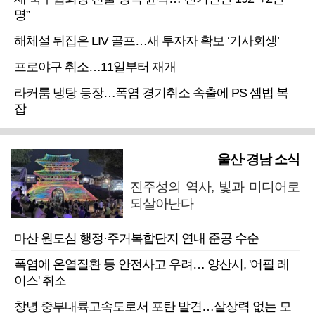
명”
해체설 뒤집은 LIV 골프…새 투자자 확보 ‘기사회생’
프로야구 취소…11일부터 재개
라커룸 냉탕 등장…폭염 경기취소 속출에 PS 셈법 복
잡
울산·경남 소식
진주성의 역사, 빛과 미디어로
되살아난다
마산 원도심 행정·주거복합단지 연내 준공 수순
폭염에 온열질환 등 안전사고 우려… 양산시, '어필 레
이스' 취소
창녕 중부내륙고속도로서 포탄 발견…살상력 없는 모