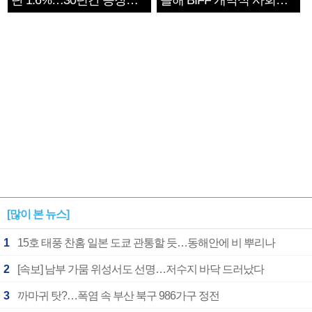
단 1.6%…30년간 등장
올해 BIFF 개막식 사회자
1182개팀 전수조사
확정
[많이 본 뉴스]
1
15호 태풍 찬홈 일본 도쿄 관통할 듯…동해안에 비 뿌리나
2
[속보] 남부 가뭄 위성서도 선명…저수지 바닥 드러났다
3
까마귀 탓?…폭염 속 부산 북구 986가구 정전