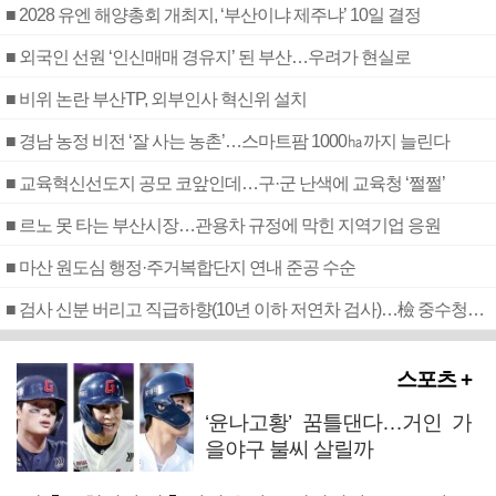
■ 2028 유엔 해양총회 개최지, ‘부산이냐 제주냐’ 10일 결정
■ 외국인 선원 ‘인신매매 경유지’ 된 부산…우려가 현실로
■ 비위 논란 부산TP, 외부인사 혁신위 설치
■ 경남 농정 비전 ‘잘 사는 농촌’…스마트팜 1000㏊까지 늘린다
■ 교육혁신선도지 공모 코앞인데…구·군 난색에 교육청 ‘쩔쩔’
■ 르노 못 타는 부산시장…관용차 규정에 막힌 지역기업 응원
■ 마산 원도심 행정·주거복합단지 연내 준공 수순
■ 검사 신분 버리고 직급하향(10년 이하 저연차 검사)…檢 중수청행 기피
스포츠 +
‘윤나고황’ 꿈틀댄다…거인 가
을야구 불씨 살릴까