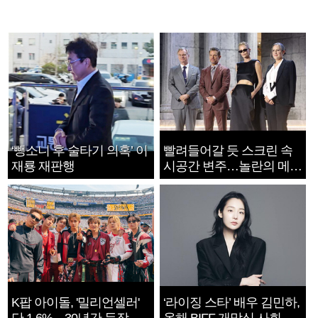
‘뺑소니 후 술타기 의혹’ 이
빨려들어갈 듯 스크린 속
재룡 재판행
시공간 변주…놀란의 메시
지는 ‘전쟁 속죄’
K팝 아이돌, '밀리언셀러'
‘라이징 스타’ 배우 김민하,