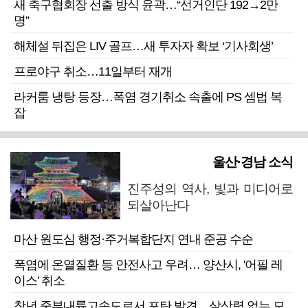
새 축구협회장 선출 방식 윤곽…“선거인단 192→2만
명”
해체설 뒤집은 LIV 골프…새 투자자 확보 ‘기사회생’
프로야구 취소…11일부터 재개
라커룸 냉탕 등장…폭염 경기취소 속출에 PS 셈법 복
잡
울산·경남 소식
진주성의 역사, 빛과 미디어로
되살아난다
마산 원도심 행정·주거복합단지 연내 준공 수순
폭염에 온열질환 등 안전사고 우려… 양산시, '어필 레
이스' 취소
창녕 중부내륙고속도로서 포탄 발견…살상력 없는 모