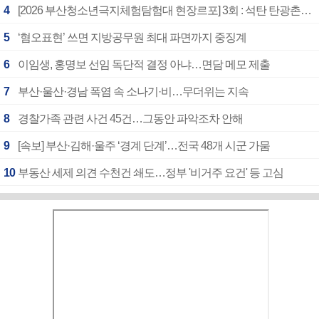
4
[2026 부산청소년극지체험탐험대 현장르포] 3회 : 석탄 탄광촌에서 북극 연구의 중심지로
5
‘혐오표현’ 쓰면 지방공무원 최대 파면까지 중징계
6
이임생, 홍명보 선임 독단적 결정 아냐…면담 메모 제출
7
부산·울산·경남 폭염 속 소나기·비…무더위는 지속
8
경찰가족 관련 사건 45건…그동안 파악조차 안해
9
[속보] 부산·김해·울주 ‘경계 단계’…전국 48개 시군 가뭄
10
부동산 세제 의견 수천건 쇄도…정부 '비거주 요건' 등 고심