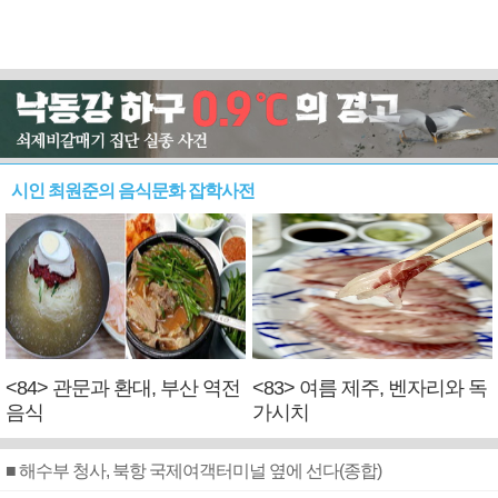
시인 최원준의 음식문화 잡학사전
<84> 관문과 환대, 부산 역전
<83> 여름 제주, 벤자리와 독
음식
가시치
■ 해수부 청사, 북항 국제여객터미널 옆에 선다(종합)