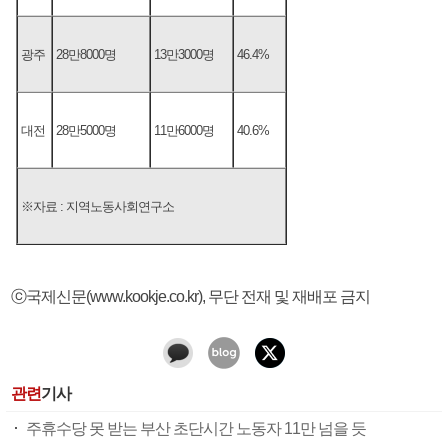
광주
28만8000명
13만3000명
46.4%
대전
28만5000명
11만6000명
40.6%
※자료 : 지역노동사회연구소
ⓒ국제신문(www.kookje.co.kr), 무단 전재 및 재배포 금지
관련
기사
주휴수당 못 받는 부산 초단시간 노동자 11만 넘을 듯