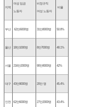
여성 임금
비정규직
지역
비율
노동자
여성 노동자
부산
62만6000명
31만8000명
50.8%
울산
18만1000명
8만7000명
48.1%
서울
216만2000명
90만8000명
42%
대구
43만9000명
20만 명
45.4%
인천
62만6000명
27만2000명
43.4%