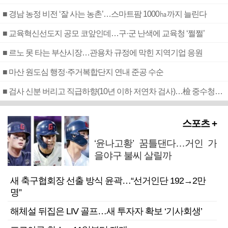
■ 경남 농정 비전 ‘잘 사는 농촌’…스마트팜 1000㏊까지 늘린다
■ 교육혁신선도지 공모 코앞인데…구·군 난색에 교육청 ‘쩔쩔’
■ 르노 못 타는 부산시장…관용차 규정에 막힌 지역기업 응원
■ 마산 원도심 행정·주거복합단지 연내 준공 수순
■ 검사 신분 버리고 직급하향(10년 이하 저연차 검사)…檢 중수청행 기피
스포츠 +
‘윤나고황’ 꿈틀댄다…거인 가
을야구 불씨 살릴까
새 축구협회장 선출 방식 윤곽…“선거인단 192→2만
명”
해체설 뒤집은 LIV 골프…새 투자자 확보 ‘기사회생’