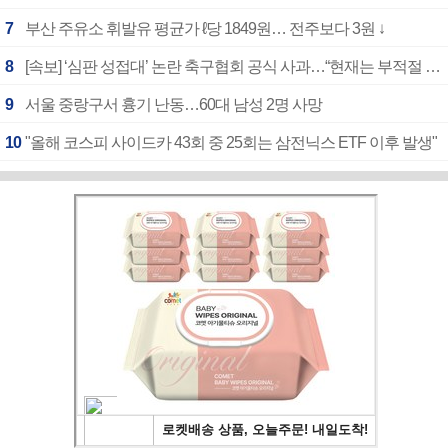
7
부산 주유소 휘발유 평균가 ℓ당 1849원… 전주보다 3원 ↓
8
[속보] ‘심판 성접대’ 논란 축구협회 공식 사과…“현재는 부적절 행위 없어”
9
서울 중랑구서 흉기 난동…60대 남성 2명 사망
10
"올해 코스피 사이드카 43회 중 25회는 삼전닉스 ETF 이후 발생"