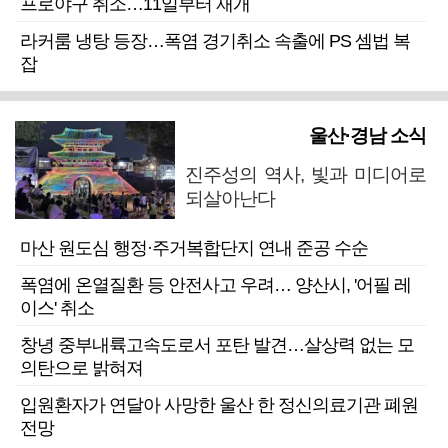
프로야구 취소…11일부터 재개
라커룸 냉탕 등장…폭염 경기취소 속출에 PS 셈법 복
잡
울산·경남 소식
진주성의 역사, 빛과 미디어로
되살아난다
마산 원도심 행정·주거복합단지 연내 준공 수순
폭염에 온열질환 등 안전사고 우려… 양산시, '어필 레
이스' 취소
창녕 중부내륙고속도로서 포탄 발견…살상력 없는 모
의탄으로 밝혀져
입원환자가 연달아 사망한 울산 한 정신의료기관 폐원
전망