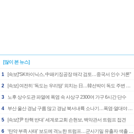
[많이 본 뉴스]
1
[속보]“SK하이닉스, 中패키징공장 매각 검토…중국서 인수 거론”
2
[속보] 여전히 ‘독도는 우리땅’ 외치는 日…韓선박이 독도 주변 해양조사 활동하자 반발
3
노후 상수도관 파열에 폭염 속 사상구 2300여 가구 6시간 단수
4
부산 울산 경남 구름 많고 경남 북서내륙 소나기…폭염·열대야 계속
5
[속보]‘尹 탄핵 반대’ 세계로교회 손현보, 백악관서 트럼프 접견
6
‘탄약 부족 사태’ 보도에 격노한 트럼프…군사기밀 유출자 색출 지시