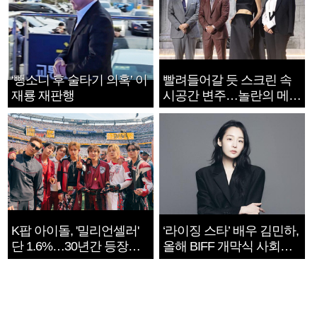
‘뺑소니 후 술타기 의혹’ 이
빨려들어갈 듯 스크린 속
재룡 재판행
시공간 변주…놀란의 메시
지는 ‘전쟁 속죄’
K팝 아이돌, '밀리언셀러'
‘라이징 스타’ 배우 김민하,
단 1.6%…30년간 등장
올해 BIFF 개막식 사회자
1182개팀 전수조사
확정