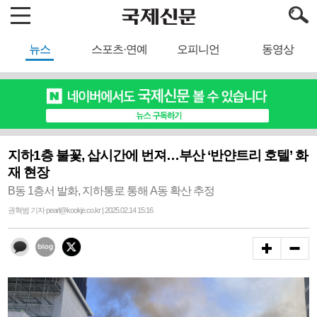
뉴스
스포츠·연예
오피니언
동영상
지하1층 불꽃, 삽시간에 번져…부산 ‘반얀트리 호텔’ 화
재 현장
B동 1층서 발화, 지하통로 통해 A동 확산 추정
권혁범 기자 pearl@kookje.co.kr | 2025.02.14 15:16