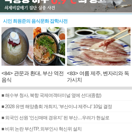
시인 최원준의 음식문화 잡학사전
<84> 관문과 환대, 부산 역전
<83> 여름 제주, 벤자리와 독
음식
가시치
■ 해수부 청사, 북항 국제여객터미널 옆에 선다(종합)
■ 2028 유엔 해양총회 개최지, ‘부산이냐 제주냐’ 10일 결정
■ 외국인 선원 ‘인신매매 경유지’ 된 부산…우려가 현실로
■ 비위 논란 부산TP, 외부인사 혁신위 설치